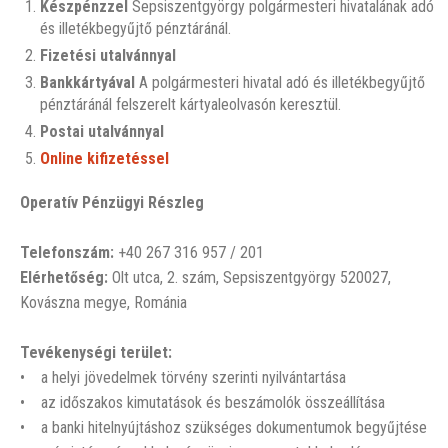
Készpénzzel
Sepsiszentgyörgy polgármesteri hivatalának adó
és illetékbegyűjtő pénztáránál.
Fizetési utalvánnyal
Bankkártyával
A polgármesteri hivatal adó és illetékbegyűjtő
pénztáránál felszerelt kártyaleolvasón keresztül.
Postai utalvánnyal
Online kifizetéssel
Operatív Pénzügyi Részleg
Telefonszám:
+40 267 316 957 / 201
Elérhetőség:
Olt utca, 2. szám, Sepsiszentgyörgy 520027,
Kovászna megye, Románia
Tevékenységi terület:
• a helyi jövedelmek törvény szerinti nyilvántartása
• az időszakos kimutatások és beszámolók összeállítása
• a banki hitelnyújtáshoz szükséges dokumentumok begyűjtése