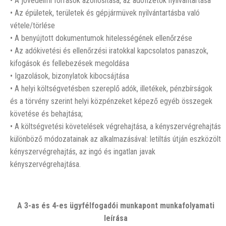
• A jövedelmi források azonosítása, az adófizetők nyilvántartása
• Az épületek, területek és gépjármüvek nyilvántartásba való
vétele/törlése
• A benyújtott dokumentumok hitelességének ellenőrzése
• Az adókivetési és ellenőrzési iratokkal kapcsolatos panaszok,
kifogások és fellebezések megoldása
• Igazolások, bizonylatok kibocsájtása
• A helyi költségvetésben szereplő adók, illetékek, pénzbírságok
és a törvény szerint helyi közpénzeket képező egyéb összegek
követése és behajtása;
• A költségvetési követelések végrehajtása, a kényszervégrehajtás
különböző módozatainak az alkalmazásával: letiltás útján eszközölt
kényszervégrehajtás, az ingó és ingatlan javak
kényszervégrehajtása.
A 3-as és 4-es ügyfélfogadói munkapont munkafolyamati
leírása