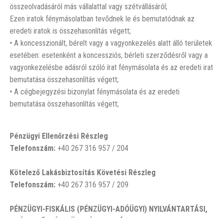
összeolvadásáról más vállalattal vagy szétvállásáról;
Ezen iratok fénymásolatban tevődnek le és bemutatódnak az
eredeti iratok is összehasonlítás végett;
• A koncesszionált, bérelt vagy a vagyonkezelés alatt álló területek
esetében: esetenként a koncessziós, bérleti szerződésről vagy a
vagyonkezelésbe adásról szóló írat fénymásolata és az eredeti irat
bemutatása összehasonlítás végett;
• A cégbejegyzési bizonylat fénymásolata és az eredeti
bemutatása összehasonlítás végett;
Pénzügyi Ellenőrzési Részleg
Telefonszám:
+40 267 316 957 / 204
Kötelező Lakásbiztosítás Követési Részleg
Telefonszám:
+40 267 316 957 / 209
PÉNZÜGYI-FISKÁLIS (PÉNZÜGYI-ADÓÜGYI) NYILVÁNTARTÁSI,