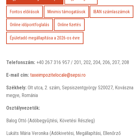
Fontos előírások
Minimis támogatások
IBAN számlaszámok
Online időpontfoglalás
Online fizetés
Épületadó megállapítása a 2026-os évre
Telefonszám:
+40 267 316 957 / 201, 202, 204, 206, 207, 208
E-mail cím:
taxeimpozitelocale@sepsi.ro
Székhely:
Olt utca, 2. szám, Sepsiszentgyörgy 520027, Kovászna
megye, Románia
Osztályvezetők:
Balog Ottó (Adóbegyűjtési, Követési Részleg)
Lukáts Mária Veronika (Adókivetési, Megállapítási, Ellenőrző