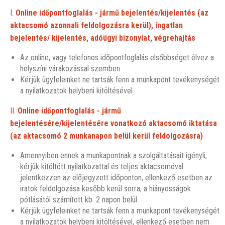
I.
Online id
őpontfoglalás - jármű bejelentés/kijelentés (az
aktacsomó azonnali feldolgozásra kerül), ingatlan
bejelentés/ kijelentés, adóügyi bizonylat, végrehajtás
Az online, vagy telefonos időpontfoglalás elsőbbséget élvez a
helyszíni várakozással szemben
Kérjük ügyfeleinket ne tartsák fenn a munkapont tevékenységét
a nyilatkozatok helybeni kitöltésével
II.
Online időpontfoglalás - jármű
bejelentésére/kijelentésére vonatkozó aktacsomó iktatása
(az aktacsomó 2 munkanapon belül kerül feldolgozásra)
Amennyiben ennek a munkapontnak a szolgáltatásait igényli,
kérjük kitöltött nyilatkozattal és teljes aktacsomóval
jelentkezzen az előjegyzett időponton, ellenkező esetben az
iratok feldolgozása kesőbb kerül sorra, a hiányosságok
pótlásától számított kb. 2 napon belül
Kérjük ügyfeleinket ne tartsák fenn a munkapont tevékenységét
a nyilatkozatok helybeni kitöltésével, ellenkező esetben nem