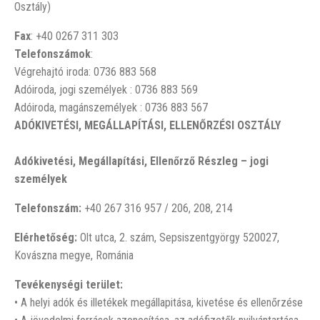
Osztály)
Fax
: +40 0267 311 303
Telefonszámok
:
Végrehajtó iroda: 0736 883 568
Adóiroda, jogi személyek : 0736 883 569
Adóiroda, magánszemélyek : 0736 883 567
ADÓKIVETÉSI, MEGÁLLAPÍTÁSI, ELLENŐRZÉSI OSZTÁLY
Adókivetési, Megállapítási, Ellenőrző Részleg – jogi
személyek
Telefonszám:
+40 267 316 957 / 206, 208, 214
Elérhetőség:
Olt utca, 2. szám, Sepsiszentgyörgy 520027,
Kovászna megye, Románia
Tevékenységi terület:
• A helyi adók és illetékek megállapitása, kivetése és ellenőrzése