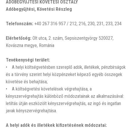
ADÓBEGYŰJTÉSI KÖVETÉSI OSZTÁLY
Adóbegyűjtési, Követési Részleg
Telefonszám:
+40 267 316 957 / 212, 216, 230, 231, 233, 234
Elérhetőség:
Olt utca, 2. szám, Sepsiszentgyörgy 520027,
Kovászna megye, Románia
Tevékenységi terület:
• A helyi költségvetésben szereplő adók, illetékek, pénzbírságok
és a törvény szerint helyi közpénzeket képező egyéb összegek
követése és behajtása;
• A költségvetési követelések végrehajtása, a
kényszervégrehajtás különböző módozatainak az alkalmazásával:
letiltás útján eszközölt kényszervégrehajtás, az ingó és ingatlan
javak kényszervégrehajtása.
A helyi adók és illetékek kifizetésének módozatai: