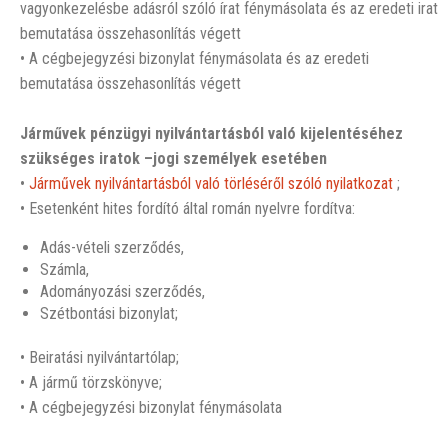
vagyonkezelésbe adásról szóló írat fénymásolata és az eredeti irat
bemutatása összehasonlítás végett
• A cégbejegyzési bizonylat fénymásolata és az eredeti
bemutatása összehasonlítás végett
Járművek pénzügyi nyilvántartásból való kijelentéséhez
szükséges iratok –jogi személyek esetében
•
Járművek nyilvántartásból való törléséről szóló nyilatkozat
;
• Esetenként hites fordító által román nyelvre fordítva:
Adás-vételi szerződés,
Számla,
Adományozási szerződés,
Szétbontási bizonylat;
• Beiratási nyilvántartólap;
• A jármű törzskönyve;
• A cégbejegyzési bizonylat fénymásolata