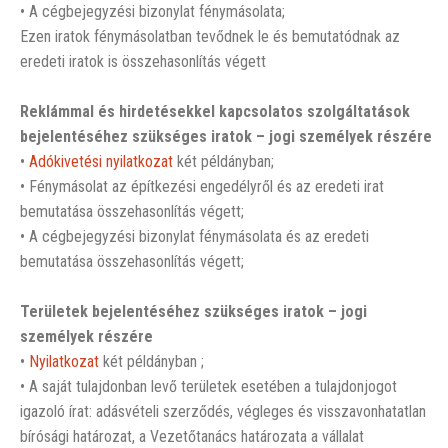
• A cégbejegyzési bizonylat fénymásolata;
Ezen iratok fénymásolatban tevődnek le és bemutatódnak az
eredeti iratok is összehasonlítás végett
Reklámmal és hirdetésekkel kapcsolatos szolgáltatások
bejelentéséhez szükséges iratok – jogi személyek részére
•
Adókivetési nyilatkozat
két példányban;
• Fénymásolat az építkezési engedélyről és az eredeti irat
bemutatása összehasonlítás végett;
• A cégbejegyzési bizonylat fénymásolata és az eredeti
bemutatása összehasonlítás végett;
Területek bejelentéséhez szükséges iratok – jogi
személyek részére
•
Nyilatkozat
két példányban ;
• A saját tulajdonban levő területek esetében a tulajdonjogot
igazoló írat: adásvételi szerződés, végleges és visszavonhatatlan
bírósági határozat, a Vezetőtanács határozata a vállalat