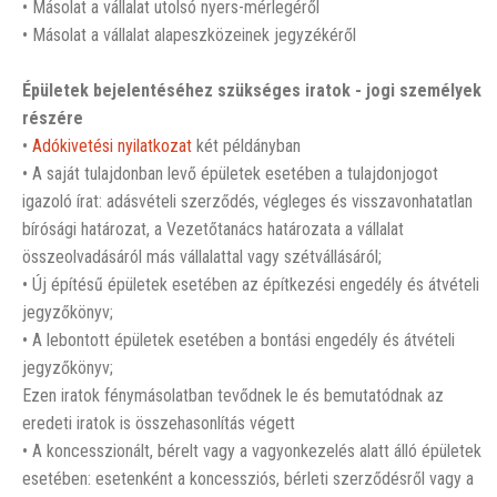
• Másolat a vállalat utolsó nyers-mérlegéről
• Másolat a vállalat alapeszközeinek jegyzékéről
Épületek bejelentéséhez szükséges iratok - jogi személyek
részére
•
Adókivetési nyilatkozat
két példányban
• A saját tulajdonban levő épületek esetében a tulajdonjogot
igazoló írat: adásvételi szerződés, végleges és visszavonhatatlan
bírósági határozat, a Vezetőtanács határozata a vállalat
összeolvadásáról más vállalattal vagy szétvállásáról;
• Új építésű épületek esetében az építkezési engedély és átvételi
jegyzőkönyv;
• A lebontott épületek esetében a bontási engedély és átvételi
jegyzőkönyv;
Ezen iratok fénymásolatban tevődnek le és bemutatódnak az
eredeti iratok is összehasonlítás végett
• A koncesszionált, bérelt vagy a vagyonkezelés alatt álló épületek
esetében: esetenként a koncessziós, bérleti szerződésről vagy a