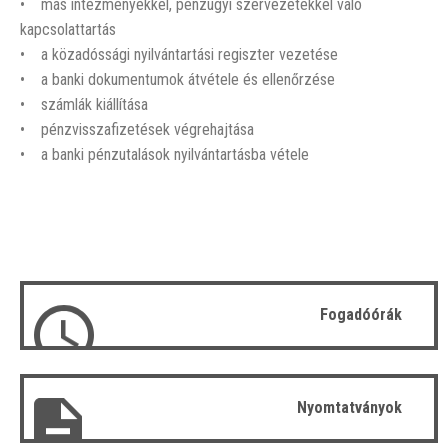
• más intézményekkel, pénzügyi szervezetekkel való
kapcsolattartás
• a közadóssági nyilvántartási regiszter vezetése
• a banki dokumentumok átvétele és ellenőrzése
• számlák kiállítása
• pénzvisszafizetések végrehajtása
• a banki pénzutalások nyilvántartásba vétele
Fogadóórák
Nyomtatványok