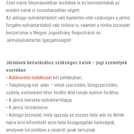
Ezen iratok fénymásolatban tevődnek le és bemutatódnak az
eredeti iratok is összehasonlítás végett
Az adóügyi nyilvántartásból való kijelentés után szükséges a jármű
forgalmi nyilvántartásból való törlése is, valamint a törlési bizonylat
beszerzése a Megyei Jogosítvány Regisztráció és
Járműnyilvántartás Igazgatóságtól!
Járművek beíratásához szükséges iratok – jogi személyek
esetében
•
Adókivetési nyilatkozat
két példányban ;
• Tulajdonjogi irat: adás – vételi szerződés, lízingszerződés,
számla, esetenként hites fordító által román nyelvre fordítva;
• A jármű beíratási nyilvántartólapja;
• A jármű törzskönyve;
• Adóügyi bizonylat, mely igazolja az összes helyi adó és illeték
napra levő kifizetését azon helyi közigazgatási hatóságnál,
amelynek körzetében a vásárolt javak tartoznak