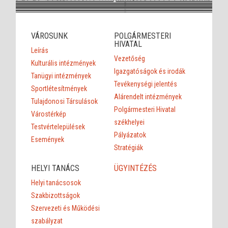
VÁROSUNK
POLGÁRMESTERI
HIVATAL
Leírás
Vezetőség
Kulturális intézmények
Igazgatóságok és irodák
Tanügyi intézmények
Tevékenységi jelentés
Sportlétesítmények
Alárendelt intézmények
Tulajdonosi Társulások
Polgármesteri Hivatal
Várostérkép
székhelyei
Testvértelepülések
Pályázatok
Események
Stratégiák
HELYI TANÁCS
ÜGYINTÉZÉS
Helyi tanácsosok
Szakbizottságok
Szervezeti és Működési
szabályzat