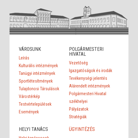
VÁROSUNK
POLGÁRMESTERI
HIVATAL
Leírás
Vezetőség
Kulturális intézmények
Igazgatóságok és irodák
Tanügyi intézmények
Tevékenységi jelentés
Sportlétesítmények
Alárendelt intézmények
Tulajdonosi Társulások
Polgármesteri Hivatal
Várostérkép
székhelyei
Testvértelepülések
Pályázatok
Események
Stratégiák
HELYI TANÁCS
ÜGYINTÉZÉS
Helyi tanácsosok