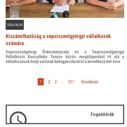
2026.06.30
Kiszámíthatóság a sepsiszentgyörgyi vállalkozók
számára
Sepsiszentgyörgy Önkormányzata és a Sepsiszentgyörgyi
Vállalkozói Konzultatív Tanács közös megállapodást írt alá a
vállalkozások helyi adóinak befagyasztásáról a következő két évre
1
2
3
...
311
»
Következő
Fogadóórák