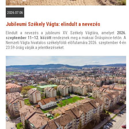
2026.07.06
Jubileumi Székely Vágta: elindult a nevezés
Elindult a nevezés a jubileumi XV. Székely Vágtára, amelyet
2026.
szeptember 11–12. között
rendeznek meg a maksai Óriáspince-tetőn. A
Nemzeti Vágta hivatalos székelyföldi előfutamára 2026. szeptember 4-én
23:59 óráig várják a jelentkezéseket.