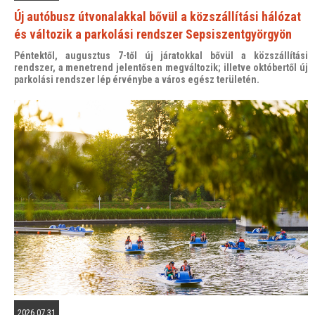
Új autóbusz útvonalakkal bővül a közszállítási hálózat
és változik a parkolási rendszer Sepsiszentgyörgyön
Péntektől, augusztus 7-től új járatokkal bővül a közszállítási
rendszer, a menetrend jelentősen megváltozik; illetve októbertől új
parkolási rendszer lép érvénybe a város egész területén.
2026.07.31