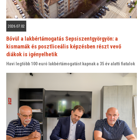
2026.07.02
Bővül a lakbértámogatás Sepsiszentgyörgyön: a
kismamák és posztliceális képzésben részt vevő
diákok is igényelhetik
Havi legtöbb 100 euró lakbértámogatást kapnak a 35 év alatti fiatalok