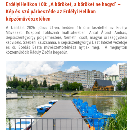
ErdélyiHelikon 100: „A köröket, a köröket ne hagyd” –
Kép és szó párbeszéde az Erdélyi Helikon
képzőművészetében
A kiállítást 2026. július 21-én, kedden 16 órai kezdettel az Erdélyi
Művészeti Központ földszinti kiállítóterében Antal Árpád András,
Sepsiszentgyörgy polgármestere, Németh Zsolt, magyar országgyűlési
képviselő, Szebeni Zsuzsanna, a sepsiszentgyörgyi Liszt Intézet vezetője
és dr. Bordás Beáta művészettörténész nyitják meg. A megnyitón
közreműködik Ráduly Zsófia hegedűn.