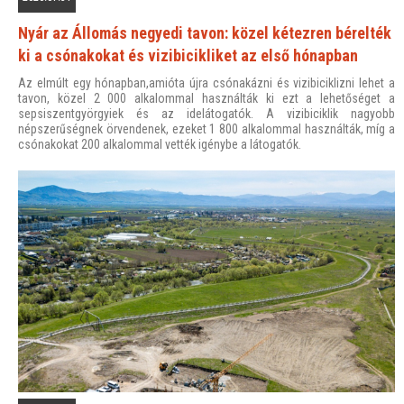
Nyár az Állomás negyedi tavon: közel kétezren bérelték
ki a csónakokat és vizibicikliket az első hónapban
Az elmúlt egy hónapban,amióta újra csónakázni és vizibiciklizni lehet a
tavon, közel 2 000 alkalommal használták ki ezt a lehetőséget a
sepsiszentgyörgyiek és az idelátogatók. A vizibiciklik nagyobb
népszerűségnek örvendenek, ezeket 1 800 alkalommal használták, míg a
csónakokat 200 alkalommal vették igénybe a látogatók.