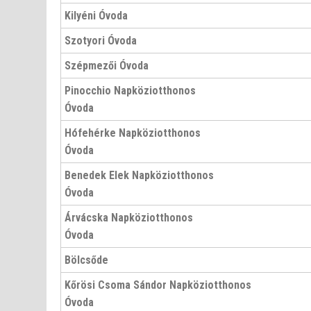
Kilyéni Óvoda
Szotyori Óvoda
Szépmezői Óvoda
Pinocchio
Napköziotthonos
Óvoda
Hófehérke
Napköziotthonos
Óvoda
Benedek Elek Napköziotthonos
Óvoda
Árvácska
Napköziotthonos
Óvoda
Bölcsőde
Kőrösi Csoma Sándor
Napköziotthonos
Óvoda