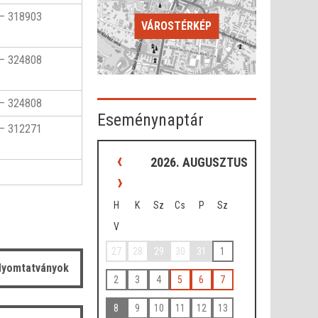
– 318903
VÁROSTÉRKÉP
– 324808
– 324808
Eseménynaptár
– 312271
‹
2026. AUGUSZTUS
›
H
K
Sz
Cs
P
Sz
V
27
28
29
30
31
1
yomtatványok
2
3
4
5
6
7
8
9
10
11
12
13