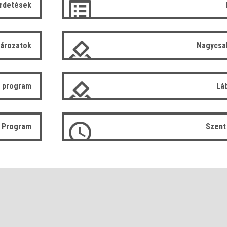
irdetések
tározatok
Nagycsa
 program
Lá
ó Program
Szent