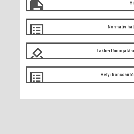
H
Normatív ha
Lakbértámogatási
Helyi Roncsaut