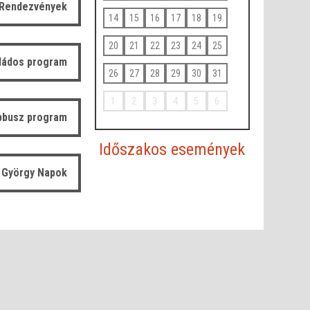
Rendezvények
14
15
16
17
18
19
20
21
22
23
24
25
ládos program
26
27
28
29
30
31
1
2
3
4
5
6
bbusz program
Időszakos események
 György Napok