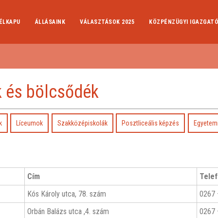
ÉLKAPU
ÁLLÁSAINK
VÁLASZTÁSOK 2025
KÖZPÉNZÜGYI IGAZGAT
 és bölcsődék
k
Líceumok
Szakközépiskolák
Posztliceális képzés
Egyetem
Cím
Telef
Kós Károly utca, 78. szám
0267 
Orbán Balázs utca ,4. szám
0267 