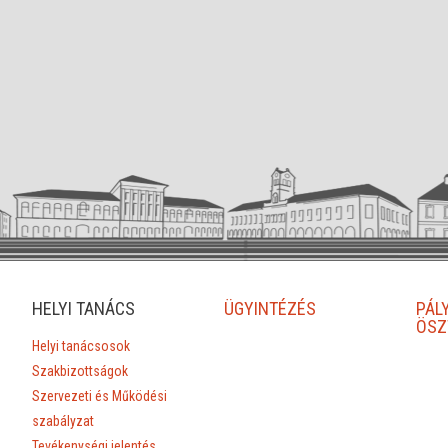
HELYI TANÁCS
ÜGYINTÉZÉS
PÁL
ÖSZ
Helyi tanácsosok
Szakbizottságok
Szervezeti és Működési
szabályzat
Tevékenységi jelentés