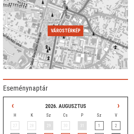
VÁROSTÉRKÉP
Eseménynaptár
‹
›
2026. AUGUSZTUS
H
K
Sz
Cs
P
Sz
V
27
28
29
30
31
1
2