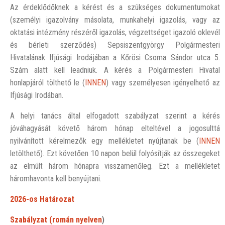
Az érdeklődőknek a kérést és a szükséges dokumentumokat
(személyi igazolvány másolata, munkahelyi igazolás, vagy az
oktatási intézmény részéről igazolás, végzettséget igazoló oklevél
és bérleti szerződés) Sepsiszentgyörgy Polgármesteri
Hivatalának Ifjúsági Irodájában a Kőrösi Csoma Sándor utca 5.
Szám alatt kell leadniuk. A kérés a Polgármesteri Hivatal
honlapjáról tölthető le (
INNEN
) vagy személyesen igényelhető az
Ifjúsági Irodában.
A helyi tanács által elfogadott szabályzat szerint a kérés
jóváhagyását követő három hónap elteltével a jogosulttá
nyilvánított kérelmezők egy mellékletet nyújtanak be (
INNEN
letölthető). Ezt követően 10 napon belül folyósítják az összegeket
az elmúlt három hónapra visszamenőleg. Ezt a mellékletet
háromhavonta kell benyújtani.
2026-os Határozat
Szabályzat (román nyelven
)