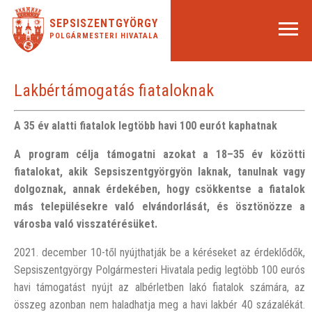
SEPSISZENTGYÖRGY
POLGÁRMESTERI HIVATALA
Lakbértámogatás fiataloknak
A 35 év alatti fiatalok legtöbb havi 100 eurót kaphatnak
A program célja támogatni azokat a 18–35 év közötti
fiatalokat, akik Sepsiszentgyörgyön laknak, tanulnak vagy
dolgoznak, annak érdekében, hogy csökkentse a fiatalok
más településekre való elvándorlását, és ösztönözze a
városba való visszatérésüket.
2021. december 10-től nyújthatják be a kéréseket az érdeklődők,
Sepsiszentgyörgy Polgármesteri Hivatala pedig legtöbb 100 eurós
havi támogatást nyújt az albérletben lakó fiatalok számára, az
összeg azonban nem haladhatja meg a havi lakbér 40 százalékát.