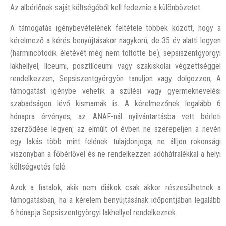
Az albérlőnek saját költségéből kell fedeznie a különbözetet.
A támogatás igénybevételének feltétele többek között, hogy a
kérelmező a kérés benyújtásakor nagykorú, de 35 év alatti legyen
(harmincötödik életévét még nem töltötte be), sepsiszentgyörgyi
lakhellyel, líceumi, posztlíceumi vagy szakiskolai végzettséggel
rendelkezzen, Sepsiszentgyörgyön tanuljon vagy dolgozzon; A
támogatást igénybe vehetik a szülési vagy gyermeknevelési
szabadságon lévő kismamák is. A kérelmezőnek legalább 6
hónapra érvényes, az ANAF-nál nyilvántartásba vett bérleti
szerződése legyen; az elmúlt öt évben ne szerepeljen a nevén
egy lakás több mint felének tulajdonjoga, ne álljon rokonsági
viszonyban a főbérlővel és ne rendelkezzen adóhátralékkal a helyi
költségvetés felé.
Azok a fiatalok, akik nem diákok csak akkor részesülhetnek a
támogatásban, ha a kérelem benyújtásának időpontjában legalább
6 hónapja Sepsiszentgyörgyi lakhellyel rendelkeznek.