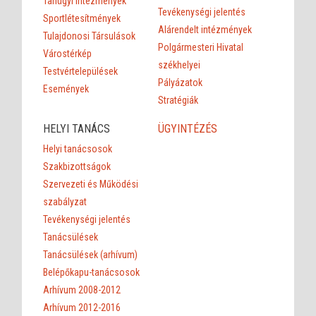
Tanügyi intézmények
Tevékenységi jelentés
Sportlétesítmények
Alárendelt intézmények
Tulajdonosi Társulások
Polgármesteri Hivatal
Várostérkép
székhelyei
Testvértelepülések
Pályázatok
Események
Stratégiák
HELYI TANÁCS
ÜGYINTÉZÉS
Helyi tanácsosok
Szakbizottságok
Szervezeti és Működési
szabályzat
Tevékenységi jelentés
Tanácsülések
Tanácsülések (arhívum)
Belépőkapu-tanácsosok
Arhívum 2008-2012
Arhívum 2012-2016