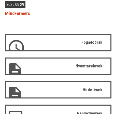
2025.08.29
MindFormers
Fogadóórák
Nyomtatványok
Hirdetések
Rendezvények