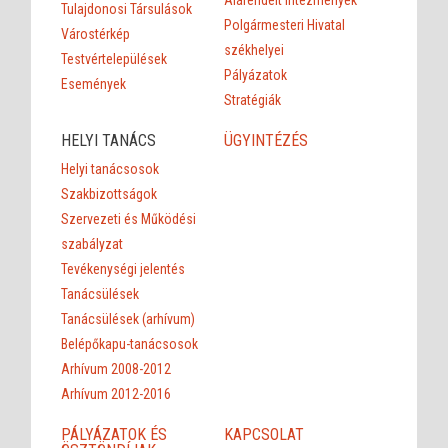
Tulajdonosi Társulások
Polgármesteri Hivatal
Várostérkép
székhelyei
Testvértelepülések
Pályázatok
Események
Stratégiák
HELYI TANÁCS
ÜGYINTÉZÉS
Helyi tanácsosok
Szakbizottságok
Szervezeti és Működési
szabályzat
Tevékenységi jelentés
Tanácsülések
Tanácsülések (arhívum)
Belépőkapu-tanácsosok
Arhívum 2008-2012
Arhívum 2012-2016
PÁLYÁZATOK ÉS
KAPCSOLAT