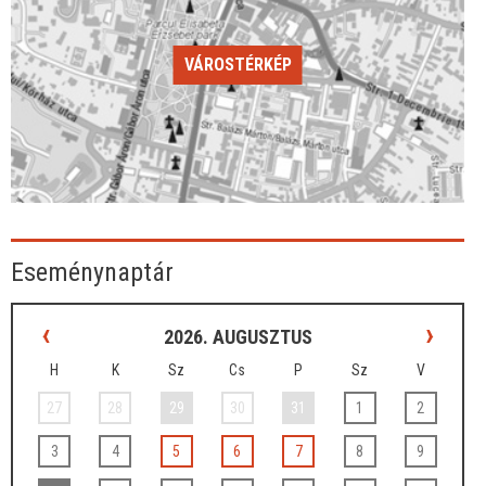
VÁROSTÉRKÉP
Eseménynaptár
‹
›
2026. AUGUSZTUS
H
K
Sz
Cs
P
Sz
V
27
28
29
30
31
1
2
3
4
5
6
7
8
9