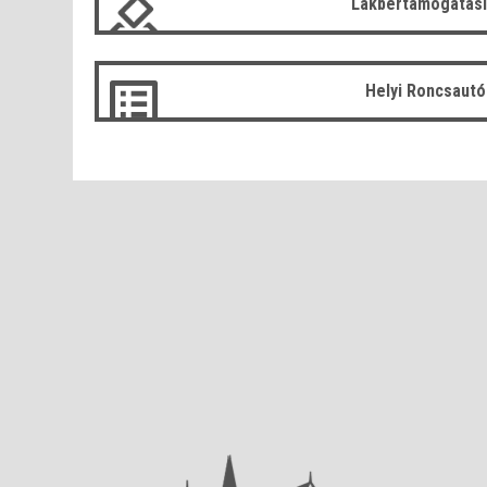
Lakbértámogatási
Helyi Roncsaut