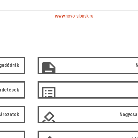
www.novo-sibirsk.ru
gadóórák
N
irdetések
tározatok
Nagycsa