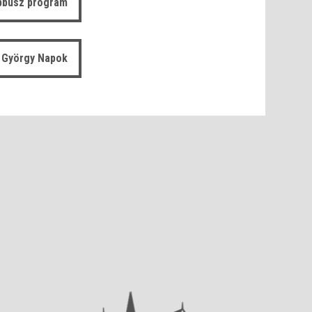
bbusz program
 György Napok