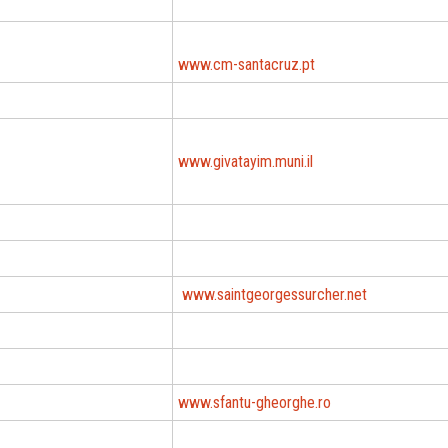
www.cm-santacruz.pt
www.givatayim.muni.il
www.saintgeorgessurcher.net
www.sfantu-gheorghe.ro