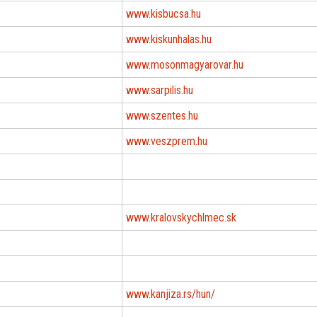
www.kisbucsa.hu
www.kiskunhalas.hu
www.mosonmagyarovar.hu
www.sarpilis.hu
www.szentes.hu
www.veszprem.hu
www.kralovskychlmec.sk
www.kanjiza.rs/hun/