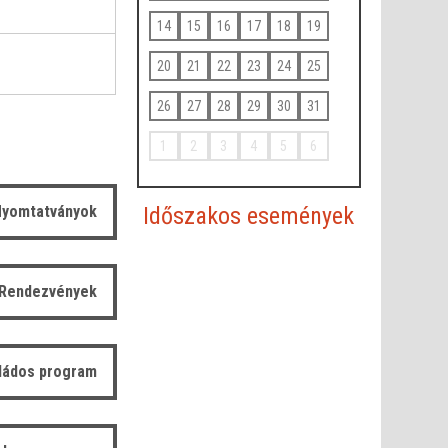
14
15
16
17
18
19
20
21
22
23
24
25
26
27
28
29
30
31
1
2
3
4
5
6
Időszakos események
yomtatványok
Rendezvények
ládos program