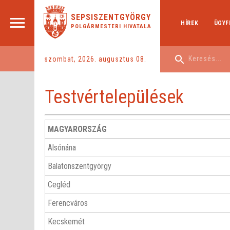
SEPSISZENTGYÖRGY
HÍREK
ÜGYF
POLGÁRMESTERI HIVATALA
szombat, 2026. augusztus 08.
Testvértelepülések
MAGYARORSZÁG
Alsónána
Balatonszentgyörgy
Cegléd
Ferencváros
Kecskemét