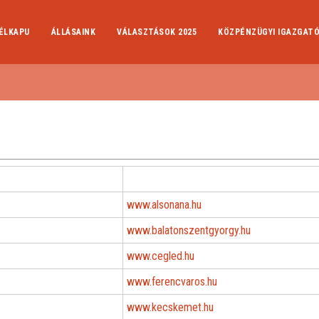
ÉLKAPU
ÁLLÁSAINK
VÁLASZTÁSOK 2025
KÖZPÉNZÜGYI IGAZGAT
www.alsonana.hu
www.balatonszentgyorgy.hu
www.cegled.hu
www.ferencvaros.hu
www.kecskemet.hu