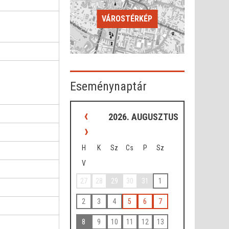
VÁROSTÉRKÉP
Eseménynaptár
‹
2026. AUGUSZTUS
›
H
K
Sz
Cs
P
Sz
V
27
28
29
30
31
1
2
3
4
5
6
7
8
9
10
11
12
13