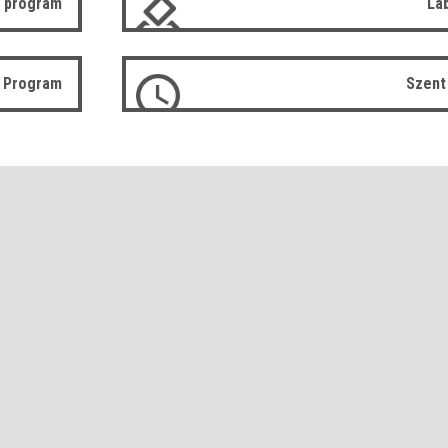
 program
Lá
ó Program
Szent