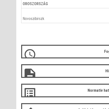
OROSZORSZÁG
Novoszibirszk
Fo
H
Normatív ha