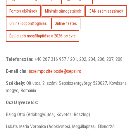
Fontos előírások
Minimis támogatások
IBAN számlaszámok
Online időpontfoglalás
Online fizetés
Épületadó megállapítása a 2026-os évre
Telefonszám:
+40 267 316 957 / 201, 202, 204, 206, 207, 208
E-mail cím:
taxeimpozitelocale@sepsi.ro
Székhely:
Olt utca, 2. szám, Sepsiszentgyörgy 520027, Kovászna
megye, Románia
Osztályvezetők:
Balog Ottó (Adóbegyűjtési, Követési Részleg)
Lukáts Mária Veronika (Adókivetési, Megállapítási, Ellenőrző