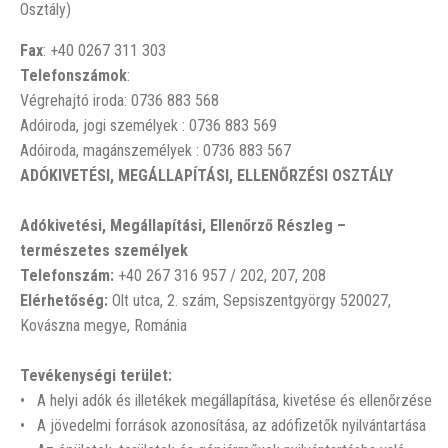
Osztály)
Fax
: +40 0267 311 303
Telefonszámok
:
Végrehajtó iroda: 0736 883 568
Adóiroda, jogi személyek : 0736 883 569
Adóiroda, magánszemélyek : 0736 883 567
ADÓKIVETÉSI, MEGÁLLAPÍTÁSI, ELLENŐRZÉSI OSZTÁLY
Adókivetési, Megállapítási, Ellenőrző Részleg –
természetes személyek
Telefonszám:
+40 267 316 957 / 202, 207, 208
E
lérhetőség:
Olt utca, 2. szám, Sepsiszentgyörgy 520027,
Kovászna megye, Románia
Tevékenységi terület:
• A helyi adók és illetékek megállapítása, kivetése és ellenőrzése
• A jövedelmi források azonosítása, az adófizetők nyilvántartása