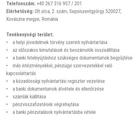
Telefonszám:
+40 267 316 957 / 201
Elérhetőség:
Olt utca, 2. szám, Sepsiszentgyörgy 520027,
Kovászna megye, Románia
Tevékenységi terület:
• a helyi jövedelmek törvény szerinti nyilvántartása
• az időszakos kimutatások és beszámolók összeállítása
• a banki hitelnyújtáshoz szükséges dokumentumok begyűjtése
• más intézményekkel, pénzügyi szervezetekkel való
kapcsolattartás
• a közadóssági nyilvántartási regiszter vezetése
• a banki dokumentumok átvétele és ellenőrzése
• számlák kiállítása
• pénzvisszafizetések végrehajtása
• a banki pénzutalások nyilvántartásba vétele