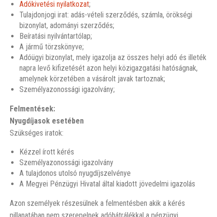
Adókivetési nyilatkozat
;
Tulajdonjogi irat: adás-vételi szerződés, számla, örökségi
bizonylat, adományi szerződés;
Beíratási nyilvántartólap;
A jármű törzskönyve;
Adóügyi bizonylat, mely igazolja az összes helyi adó és illeték
napra levő kifizetését azon helyi közigazgatási hatóságnak,
amelynek körzetében a vásárolt javak tartoznak;
Személyazonossági igazolvány;
Felmentések:
Nyugdíjasok esetében
Szükséges iratok:
Kézzel írott kérés
Személyazonossági igazolvány
A tulajdonos utolsó nyugdíjszelvénye
A Megyei Pénzügyi Hivatal által kiadott jövedelmi igazolás
Azon személyek részesülnek a felmentésben akik a kérés
pillanatában nem szerepelnek adóhátrálékkal a pénzügyi