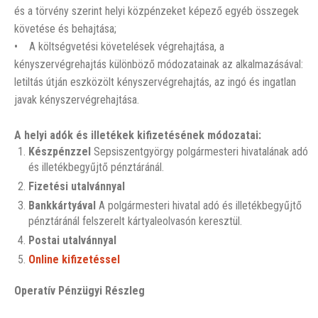
és a törvény szerint helyi közpénzeket képező egyéb összegek
követése és behajtása;
• A költségvetési követelések végrehajtása, a
kényszervégrehajtás különböző módozatainak az alkalmazásával:
letiltás útján eszközölt kényszervégrehajtás, az ingó és ingatlan
javak kényszervégrehajtása.
A helyi adók és illetékek kifizetésének módozatai:
Készpénzzel
Sepsiszentgyörgy polgármesteri hivatalának adó
és illetékbegyűjtő pénztáránál.
Fizetési utalvánnyal
Bankkártyával
A polgármesteri hivatal adó és illetékbegyűjtő
pénztáránál felszerelt kártyaleolvasón keresztül.
Postai utalvánnyal
Online kifizetéssel
Operatív Pénzügyi Részleg