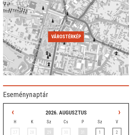
VÁROSTÉRKÉP
Eseménynaptár
‹
›
2026. AUGUSZTUS
H
K
Sz
Cs
P
Sz
V
27
28
29
30
31
1
2