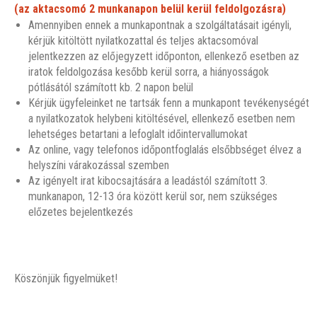
(az aktacsomó 2 munkanapon belül kerül feldolgozásra)
Amennyiben ennek a munkapontnak a szolgáltatásait igényli,
kérjük kitöltött nyilatkozattal és teljes aktacsomóval
jelentkezzen az előjegyzett időponton, ellenkező esetben az
iratok feldolgozása kesőbb kerül sorra, a hiányosságok
pótlásától számított kb. 2 napon belül
Kérjük ügyfeleinket ne tartsák fenn a munkapont tevékenységét
a nyilatkozatok helybeni kitöltésével, ellenkező esetben nem
lehetséges betartani a lefoglalt időintervallumokat
Az online, vagy telefonos időpontfoglalás elsőbbséget élvez a
helyszíni várakozással szemben
Az igényelt irat kibocsajtására a leadástól számított 3.
munkanapon, 12-13 óra között kerül sor, nem szükséges
előzetes bejelentkezés
Köszönjük figyelmüket!