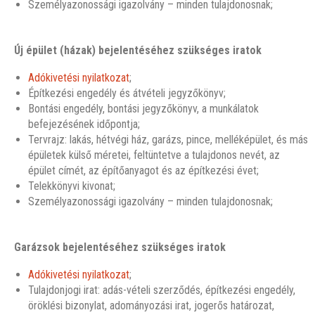
Személyazonossági igazolvány – minden tulajdonosnak;
Új épület (házak) bejelentéséhez szükséges iratok
Adókivetési nyilatkozat
;
Építkezési engedély és átvételi jegyzőkönyv;
Bontási engedély, bontási jegyzőkönyv, a munkálatok
befejezésének időpontja;
Tervrajz: lakás, hétvégi ház, garázs, pince, melléképület, és más
épületek külső méretei, feltüntetve a tulajdonos nevét, az
épület címét, az építőanyagot és az építkezési évet;
Telekkönyvi kivonat;
Személyazonossági igazolvány – minden tulajdonosnak;
Garázsok bejelentéséhez szükséges iratok
Adókivetési nyilatkozat
;
Tulajdonjogi irat: adás-vételi szerződés, építkezési engedély,
öröklési bizonylat, adományozási irat, jogerős határozat,