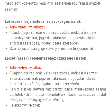
megbízott közjegyző, vagy más esetekben egy felhatalmazott
személy.
Lakrészek bejelentéséhez szükséges iratok
Adókivetési nyilatkozat
;
Tulajdonjogi irat: adás-vételi szerződés, öröklési bizonylat,
adományozási irat, jogerős határozat, megosztási okirat,
eltartási szerződés, ingatan csere-szerződés;
Személyazonossági igazolvány – minden tulajdonosnak;
Épület (házak) bejelentéséhez szükséges iratok
Adókivetési nyilatkozat
;
Tulajdonjogi irat: adás-vételi szerződés, öröklési bizonylat,
adományozási irat, jogerős határozat, megosztási okirat,
eltartási szerződés, ingatan csere-szerződés;
Tervrajz: lakás, hétvégi ház, garázs, pince, melléképület, és más
épületek külső méretei, feltüntetve a tulajdonos neve, az épület
címe, az építő anyag, építkezési év;
Telekkönyvi kivonat;