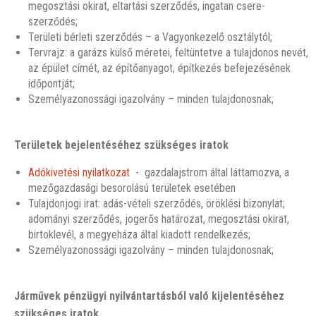
megosztási okirat, eltartási szerződés, ingatan csere-
szerződés;
Területi bérleti szerződés – a Vagyonkezelő osztálytól;
Tervrajz: a garázs külső méretei, feltüntetve a tulajdonos nevét,
az épület címét, az építőanyagot, építkezés befejezésének
időpontját;
Személyazonossági igazolvány – minden tulajdonosnak;
Területek bejelentéséhez szükséges iratok
Adókivetési nyilatkozat
- gazdalajstrom által láttamozva, a
mezőgazdasági besorolású területek esetében
Tulajdonjogi irat: adás-vételi szerződés, öröklési bizonylat;
adományi szerződés, jogerős határozat, megosztási okirat,
birtoklevél, a megyeháza által kiadott rendelkezés;
Személyazonossági igazolvány – minden tulajdonosnak;
Járművek pénzügyi nyilvántartásból való kijelentéséhez
szükséges iratok