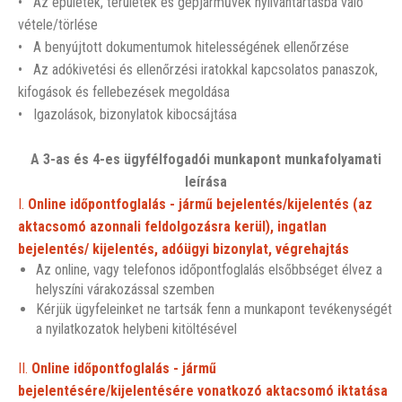
• Az épületek, területek és gépjárművek nyilvántartásba való
vétele/törlése
• A benyújtott dokumentumok hitelességének ellenőrzése
• Az adókivetési és ellenőrzési iratokkal kapcsolatos panaszok,
kifogások és fellebezések megoldása
• Igazolások, bizonylatok kibocsájtása
A 3-as és 4-es ügyfélfogadói munkapont munkafolyamati
leírása
I.
Online id
őpontfoglalás - jármű bejelentés/kijelentés (az
aktacsomó azonnali feldolgozásra kerül), ingatlan
bejelentés/ kijelentés, adóügyi bizonylat, végrehajtás
Az online, vagy telefonos időpontfoglalás elsőbbséget élvez a
helyszíni várakozással szemben
Kérjük ügyfeleinket ne tartsák fenn a munkapont tevékenységét
a nyilatkozatok helybeni kitöltésével
II.
Online időpontfoglalás - jármű
bejelentésére/kijelentésére vonatkozó aktacsomó iktatása