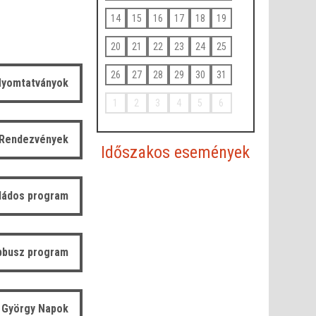
14
15
16
17
18
19
20
21
22
23
24
25
26
27
28
29
30
31
yomtatványok
1
2
3
4
5
6
Rendezvények
Időszakos események
ládos program
bbusz program
 György Napok