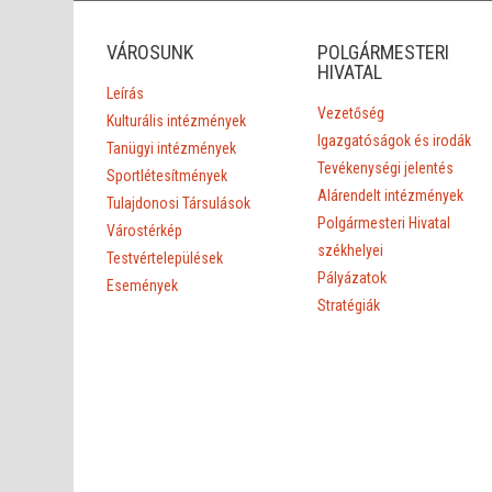
VÁROSUNK
POLGÁRMESTERI
HIVATAL
Leírás
Vezetőség
Kulturális intézmények
Igazgatóságok és irodák
Tanügyi intézmények
Tevékenységi jelentés
Sportlétesítmények
Alárendelt intézmények
Tulajdonosi Társulások
Polgármesteri Hivatal
Várostérkép
székhelyei
Testvértelepülések
Pályázatok
Események
Stratégiák