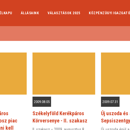
ÉLKAPU
ÁLLÁSAINK
VÁLASZTÁSOK 2025
KÖZPÉNZÜGYI IGAZGAT
2009.08.05
2009.07.31
áros
Székelyföld Kerékpáros
Új uszoda és
osz piac
Körversenye - II. szakasz
Sepsiszentg
ni kell
II. szakasz – 2009. augusztus 8.
Új uszoda épül 