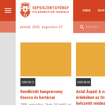
SEPSISZENTGYÖRGY
HÍREK
ÜGYF
POLGÁRMESTERI HIVATALA
péntek, 2026. augusztus 07.
2009.08.12
2009.08.06
Rendkívüli hangverseny:
Antal Árpád: A v
Enescu és kortársai
érdekében az Or
helyzetét rendez
2009. augusztus 14-én 18 órától az