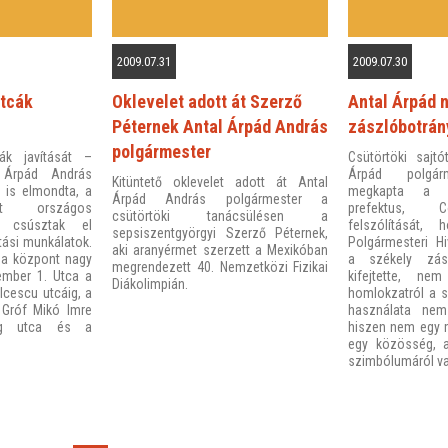
2009.07.31
2009.07.30
utcák
Oklevelet adott át Szerző
Antal Árpád 
Péternek Antal Árpád András
zászlóbotrán
polgármester
ák javítását –
Csütörtöki sajtó
l Árpád András
Árpád polgár
Kitüntető oklevelet adott át Antal
t is elmondta, a
megkapta a 
Árpád András polgármester a
tt országos
prefektus, 
csütörtöki tanácsülésen a
t csúsztak el
felszólítását
sepsiszentgyörgyi Szerző Péternek,
ítási munkálatok.
Polgármesteri Hi
aki aranyérmet szerzett a Mexikóban
p a központ nagy
a székely zás
megrendezett 40. Nemzetközi Fizikai
ember 1. Utca a
kifejtette, ne
Diákolimpián.
lcescu utcáig, a
homlokzatról a s
 Gróf Mikó Imre
használata nem
ág utca és a
hiszen nem egy 
egy közösség, 
szimbólumáról v