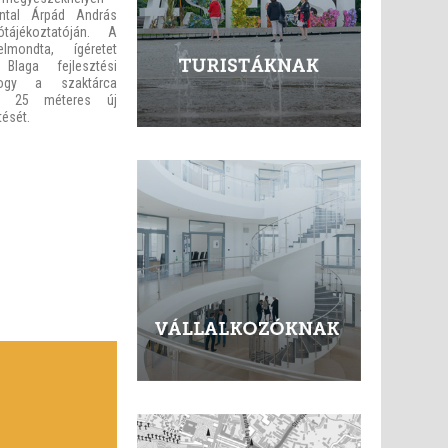
Antal Árpád András
ótájékoztatóján. A
lmondta, ígéretet
Blaga fejlesztési
 hogy a szaktárca
 a 25 méteres új
ését.