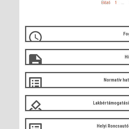
«
Előző
1
...
Fo
H
Normatív ha
Lakbértámogatási
Helyi Roncsaut