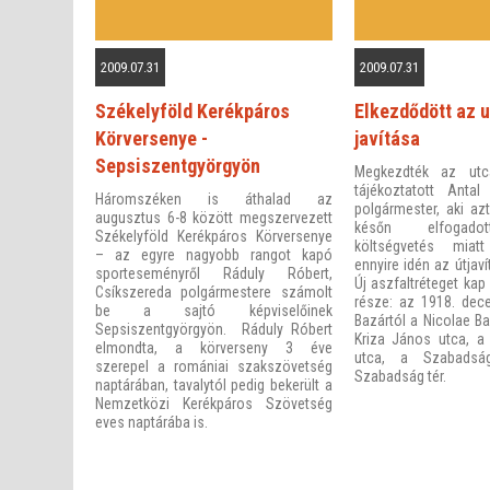
2009.07.31
2009.07.31
Székelyföld Kerékpáros
Elkezdődött az 
Körversenye -
javítása
Sepsiszentgyörgyön
Megkezdték az utc
tájékoztatott Anta
Háromszéken is áthalad az
polgármester, aki az
augusztus 6-8 között megszervezett
későn elfogado
Székelyföld Kerékpáros Körversenye
költségvetés miat
– az egyre nagyobb rangot kapó
ennyire idén az útjav
sporteseményről Ráduly Róbert,
Új aszfaltréteget ka
Csíkszereda polgármestere számolt
része: az 1918. dec
be a sajtó képviselőinek
Bazártól a Nicolae Ba
Sepsiszentgyörgyön. Ráduly Róbert
Kriza János utca, a
elmondta, a körverseny 3 éve
utca, a Szabads
szerepel a romániai szakszövetség
Szabadság tér.
naptárában, tavalytól pedig bekerült a
Nemzetközi Kerékpáros Szövetség
eves naptárába is.