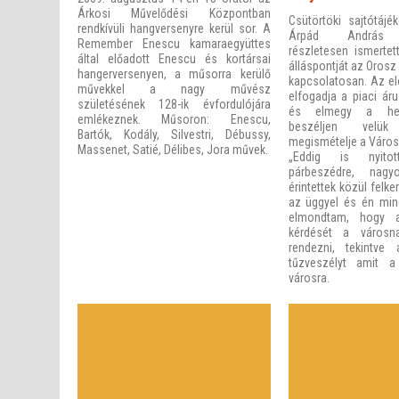
Árkosi Művelődési Központban
Csütörtöki sajtótájé
rendkívüli hangversenyre kerül sor. A
Árpád András p
Remember Enescu kamaraegyüttes
részletesen ismerte
által előadott Enescu és kortársai
álláspontját az Orosz
hangerversenyen, a műsorra kerülő
kapcsolatosan. Az el
művekkel a nagy művész
elfogadja a piaci ár
születésének 128-ik évfordulójára
és elmegy a hely
emlékeznek. Műsoron: Enescu,
beszéljen velü
Bartók, Kodály, Silvestri, Débussy,
megismételje a Város
Massenet, Satié, Délibes, Jora művek.
„Eddig is nyit
párbeszédre, nag
érintettek közül felk
az üggyel és én mi
elmondtam, hogy 
kérdését a városn
rendezni, tekintve
tűzveszélyt amit a
városra.