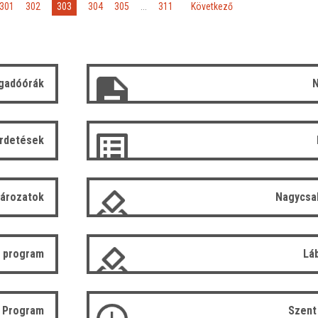
303
301
302
304
305
...
311
»
Következő
gadóórák
N
irdetések
tározatok
Nagycsa
 program
Lá
ó Program
Szent