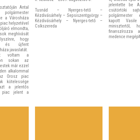
jelentette be 
koztatóján Antal
Tusnád – Nyerges-tető –
csütörtöki sajt
olgármester
Kézdivásárhely – Sepsiszentgyörgy –
polgármester e
tte a Városháza
Kézdivásárhely – Nyerges-tető –
kapott Vasile 
 piac helyzetével
Csíkszereda
minisztertől,
öljáró elmondta,
finanszírozza
usok meghívását
medence megépít
színre, hogy
k és újfent
háza javaslatát.
ott voltam a
yon sokan az
erestek már ezzel
nden alkalommal
az Orosz piac
ak kötelessége
 azt a jelentős
 piac jelent a