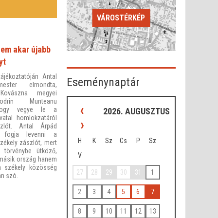
VÁROSTÉRKÉP
nem akar újabb
yt
tájékoztatóján Antal
Eseménynaptár
mester elmondta,
Kovászna megyei
Codrin Munteanu
‹
, hogy vegye le a
2026. AUGUSZTUS
vatal homlokzatáról
›
zlót. Antal Árpád
m fogja levenni a
H
K
Sz
Cs
P
Sz
zékely zászlót, mert
 törvénybe ütköző,
V
másik ország hanem
a székely közösség
27
28
29
30
31
1
an szó.
2
3
4
5
6
7
8
9
10
11
12
13