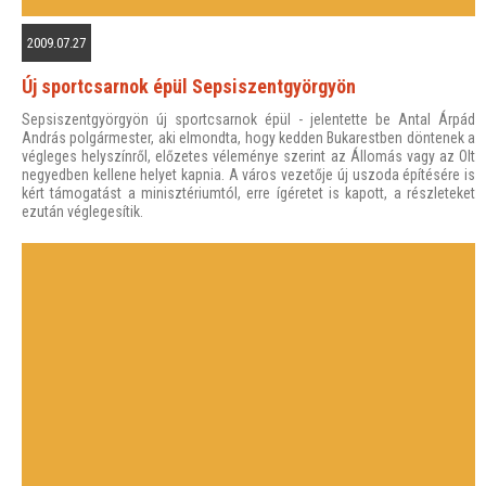
2009.07.27
Új sportcsarnok épül Sepsiszentgyörgyön
Sepsiszentgyörgyön új sportcsarnok épül - jelentette be Antal Árpád
András polgármester, aki elmondta, hogy kedden Bukarestben döntenek a
végleges helyszínről, előzetes véleménye szerint az Állomás vagy az Olt
negyedben kellene helyet kapnia. A város vezetője új uszoda építésére is
kért támogatást a minisztériumtól, erre ígéretet is kapott, a részleteket
ezután véglegesítik.