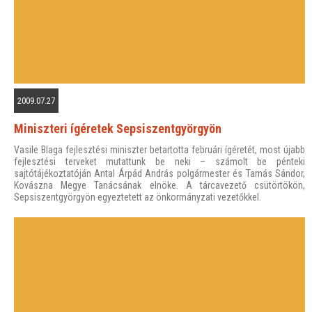
2009.07.27
Miniszteri ígéretek Sepsiszentgyörgyön
Vasile Blaga fejlesztési miniszter betartotta februári ígéretét, most újabb
fejlesztési terveket mutattunk be neki – számolt be pénteki
sajtótájékoztatóján Antal Árpád András polgármester és Tamás Sándor,
Kovászna Megye Tanácsának elnöke. A tárcavezető csütörtökön,
Sepsiszentgyörgyön egyeztetett az önkormányzati vezetőkkel.