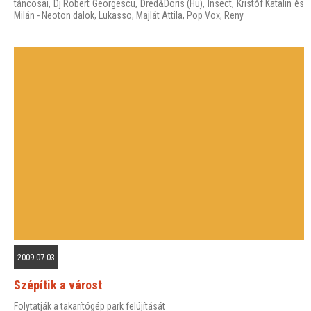
táncosai, Dj Robert Georgescu, Dred&Doris (Hu), Insect, Kristóf Katalin és
Milán - Neoton dalok, Lukasso, Majlát Attila, Pop Vox, Reny
2009.07.03
Szépítik a várost
Folytatják a takarítógép park felújítását