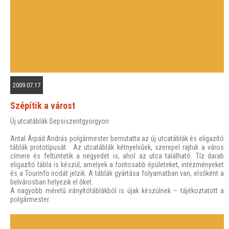
2009.07.17
Szépítik a várost
Új utcatáblák Sepsiszentgyörgyön
Antal Árpád András polgármester bemutatta az új utcatáblák és eligazító
táblák prototípusát. Az utcatáblák kétnyelvűek, szerepel rajtuk a város
címere és feltüntetik a negyedet is, ahol az utca található. Tíz darab
eligazító tábla is készül, amelyek a fontosabb épületeket, intézményeket
és a Tourinfo irodát jelzik. A táblák gyártása folyamatban van, elsőként a
belvárosban helyezik el őket.
A nagyobb méretű irányítótáblákból is újak készülnek – tájékoztatott a
polgármester.