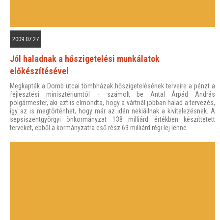
2009.07.27
Jól haladnak a hőszigetelési munkálatok
előkészítésével
Megkapták a Domb utcai tömbházak hőszigetelésének terveire a pénzt a
fejlesztési minisztériumtól – számolt be Antal Árpád András
polgármester, aki azt is elmondta, hogy a vártnál jobban halad a tervezés,
így az is megtörténhet, hogy már az idén nekiállnak a kivitelezésnek. A
sepsiszentgyörgyi önkormányzat 138 milliárd értékben készíttetett
terveket, ebből a kormányzatra eső rész 69 milliárd régi lej lenne.