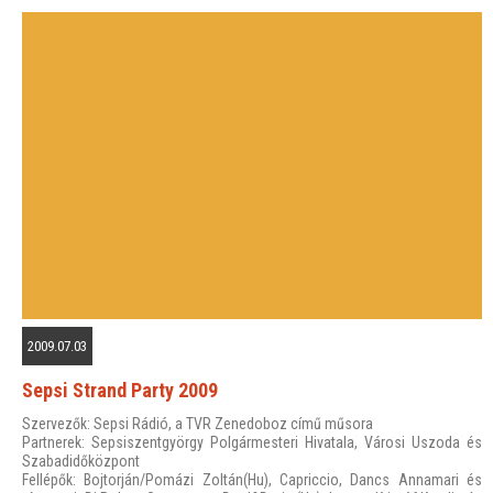
2009.07.03
Sepsi Strand Party 2009
Szervezők: Sepsi Rádió, a TVR Zenedoboz című műsora
Partnerek: Sepsiszentgyörgy Polgármesteri Hivatala, Városi Uszoda és
Szabadidőközpont
Fellépők: Bojtorján/Pomázi Zoltán(Hu), Capriccio, Dancs Annamari és