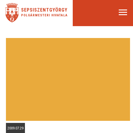
SEPSISZENTGYÖRGY
POLGÁRMESTERI HIVATALA
2009.07.29