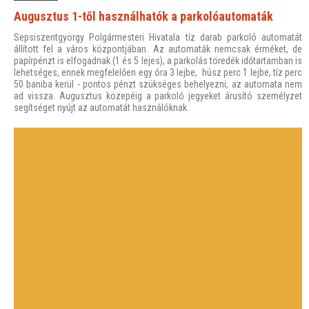
Augusztus 1-től használhatók a parkolóautomaták
Sepsiszentgyörgy Polgármesteri Hivatala tíz darab parkoló automatát
állított fel a város központjában. Az automaták nemcsak érméket, de
papírpénzt is elfogadnak (1 és 5 lejes), a parkolás töredék időtartamban is
lehetséges, ennek megfelelően egy óra 3 lejbe, húsz perc 1 lejbe, tíz perc
50 baniba kerül - pontos pénzt szükséges behelyezni, az automata nem
ad vissza. Augusztus közepéig a parkoló jegyeket árusító személyzet
segítséget nyújt az automatát használóknak.