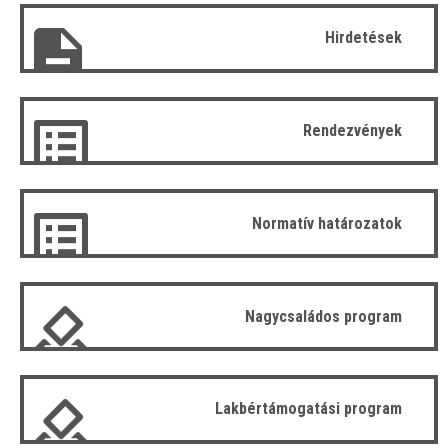
Hirdetések
Rendezvények
Normatív határozatok
Nagycsaládos program
Lakbértámogatási program