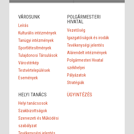
VÁROSUNK
POLGÁRMESTERI
HIVATAL
Leírás
Vezetőség
Kulturális intézmények
Igazgatóságok és irodák
Tanügyi intézmények
Tevékenységi jelentés
Sportlétesítmények
Alárendelt intézmények
Tulajdonosi Társulások
Polgármesteri Hivatal
Várostérkép
székhelyei
Testvértelepülések
Pályázatok
Események
Stratégiák
HELYI TANÁCS
ÜGYINTÉZÉS
Helyi tanácsosok
Szakbizottságok
Szervezeti és Működési
szabályzat
Tevékenységi jelentés