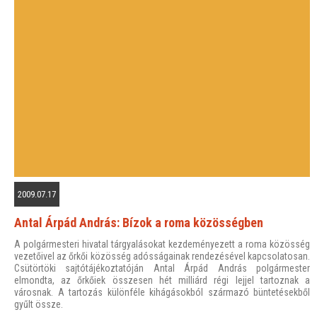
2009.07.17
Antal Árpád András: Bízok a roma közösségben
A polgármesteri hivatal tárgyalásokat kezdeményezett a roma közösség
vezetőivel az őrkői közösség adósságainak rendezésével kapcsolatosan.
Csütörtöki sajtótájékoztatóján Antal Árpád András polgármester
elmondta, az őrkőiek összesen hét milliárd régi lejjel tartoznak a
városnak. A tartozás különféle kihágásokból származó büntetésekből
gyűlt össze.