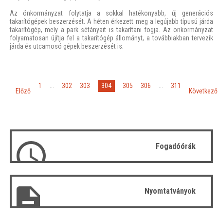
Az önkormányzat folytatja a sokkal hatékonyabb, új generációs
takarítógépek beszerzését. A héten érkezett meg a legújabb típusú járda
takarítógép, mely a park sétányait is takarítani fogja. Az önkormányzat
folyamatosan újítja fel a takarítógép állományt, a továbbiakban tervezik
járda és utcamosó gépek beszerzését is.
«
»
304
1
...
302
303
305
306
...
311
Előző
Következő
Fogadóórák
Nyomtatványok