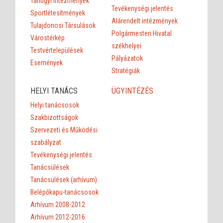
Tanügyi intézmények
Tevékenységi jelentés
Sportlétesítmények
Alárendelt intézmények
Tulajdonosi Társulások
Polgármesteri Hivatal
Várostérkép
székhelyei
Testvértelepülések
Pályázatok
Események
Stratégiák
HELYI TANÁCS
ÜGYINTÉZÉS
Helyi tanácsosok
Szakbizottságok
Szervezeti és Működési
szabályzat
Tevékenységi jelentés
Tanácsülések
Tanácsülések (arhívum)
Belépőkapu-tanácsosok
Arhívum 2008-2012
Arhívum 2012-2016