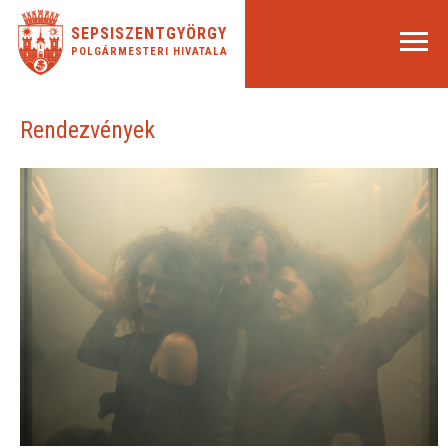
SEPSISZENTGYÖRGY
POLGÁRMESTERI HIVATALA
Rendezvények