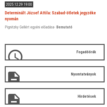
2025.12.29 19:00
Determinált József Attila: Szabad-ötletek jegyzéke
nyomán
Pignitzky Gellért egyéni előadása-
Bemutató
Fogadóórák
Nyomtatványok
Hirdetések