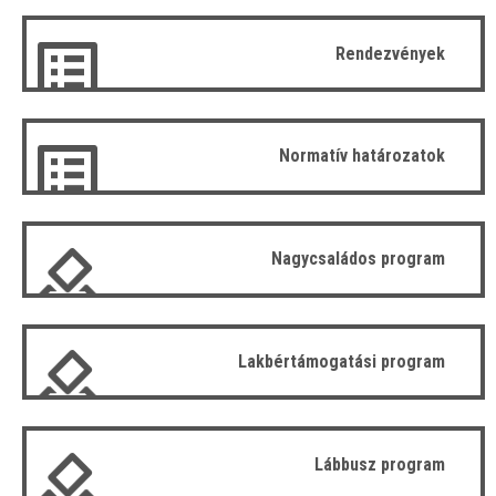
Rendezvények
Normatív határozatok
Nagycsaládos program
Lakbértámogatási program
Lábbusz program