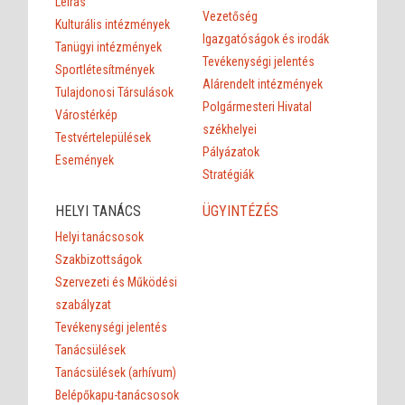
Leírás
Vezetőség
Kulturális intézmények
Igazgatóságok és irodák
Tanügyi intézmények
Tevékenységi jelentés
Sportlétesítmények
Alárendelt intézmények
Tulajdonosi Társulások
Polgármesteri Hivatal
Várostérkép
székhelyei
Testvértelepülések
Pályázatok
Események
Stratégiák
HELYI TANÁCS
ÜGYINTÉZÉS
Helyi tanácsosok
Szakbizottságok
Szervezeti és Működési
szabályzat
Tevékenységi jelentés
Tanácsülések
Tanácsülések (arhívum)
Belépőkapu-tanácsosok