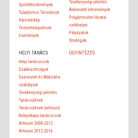
Tevékenységi jelentés
Sportlétesítmények
Alárendelt intézmények
Tulajdonosi Társulások
Polgármesteri Hivatal
Várostérkép
székhelyei
Testvértelepülések
Pályázatok
Események
Stratégiák
HELYI TANÁCS
ÜGYINTÉZÉS
Helyi tanácsosok
Szakbizottságok
Szervezeti és Működési
szabályzat
Tevékenységi jelentés
Tanácsülések
Tanácsülések (arhívum)
Belépőkapu-tanácsosok
Arhívum 2008-2012
Arhívum 2012-2016