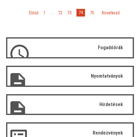
74
«
Előző
1
...
72
73
75
»
Következő
Fogadóórák
Nyomtatványok
Hirdetések
Rendezvények