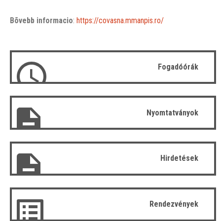
Bõvebb informacio
:
https://covasna.mmanpis.ro/
Fogadóórák
Nyomtatványok
Hirdetések
Rendezvények