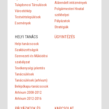
Alárendelt intézmények
Tulajdonosi Társulások
Polgármesteri Hivatal
Várostérkép
székhelyei
Testvértelepülések
Pályázatok
Események
Stratégiák
HELYI TANÁCS
ÜGYINTÉZÉS
Helyi tanácsosok
Szakbizottságok
Szervezeti és Működési
szabályzat
Tevékenységi jelentés
Tanácsülések
Tanácsülések (arhívum)
Belépőkapu-tanácsosok
Arhívum 2008-2012
Arhívum 2012-2016
PÁLYÁZATOK ÉS
KAPCSOLAT