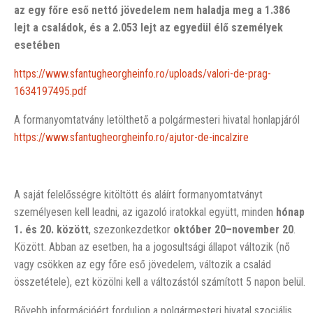
az egy főre eső nettó jövedelem nem haladja meg a 1.386
lejt a családok, és a 2.053 lejt az egyedül élő személyek
esetében
https://www.sfantugheorgheinfo.ro/uploads/valori-de-prag-
1634197495.pdf
A formanyomtatvány letölthető a polgármesteri hivatal honlapjáról
https://www.sfantugheorgheinfo.ro/ajutor-de-incalzire
A saját felelősségre kitöltött és aláírt formanyomtatványt
személyesen kell leadni, az igazoló iratokkal együtt, minden
hónap
1. és 20. között
, szezonkezdetkor
október 20–november 20
.
Között. Abban az esetben, ha a jogosultsági állapot változik (nő
vagy csökken az egy főre eső jövedelem, változik a család
összetétele), ezt közölni kell a változástól számított 5 napon belül.
Bővebb információért forduljon a polgármesteri hivatal szociális