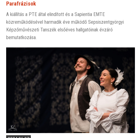
Parafrázisok
A kiállítás a PTE által elindított és a Sapientia EMTE
közreműködésével harmadik éve működő Sepsiszentgyörgyi
Képzőművészeti Tanszék elsőéves hallgatóinak évzáró
bemutatkozása.