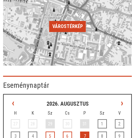
VÁROSTÉRKÉP
Eseménynaptár
‹
›
2026. AUGUSZTUS
H
K
Sz
Cs
P
Sz
V
27
28
29
30
31
1
2
3
4
5
6
7
8
9