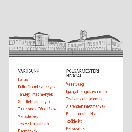
VÁROSUNK
POLGÁRMESTERI
HIVATAL
Leírás
Vezetőség
Kulturális intézmények
Igazgatóságok és irodák
Tanügyi intézmények
Tevékenységi jelentés
Sportlétesítmények
Alárendelt intézmények
Tulajdonosi Társulások
Polgármesteri Hivatal
Várostérkép
székhelyei
Testvértelepülések
Pályázatok
Események