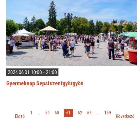
2024.06.01 10:00 - 21:00
Gyermeknap Sepsiszentgyörgyön
«
»
61
1
...
59
60
62
63
...
159
Előző
Következő