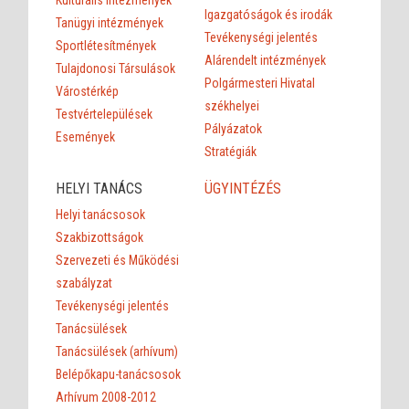
Kulturális intézmények
Igazgatóságok és irodák
Tanügyi intézmények
Tevékenységi jelentés
Sportlétesítmények
Alárendelt intézmények
Tulajdonosi Társulások
Polgármesteri Hivatal
Várostérkép
székhelyei
Testvértelepülések
Pályázatok
Események
Stratégiák
HELYI TANÁCS
ÜGYINTÉZÉS
Helyi tanácsosok
Szakbizottságok
Szervezeti és Működési
szabályzat
Tevékenységi jelentés
Tanácsülések
Tanácsülések (arhívum)
Belépőkapu-tanácsosok
Arhívum 2008-2012