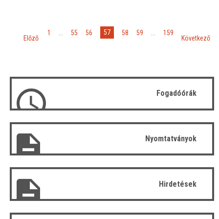
«
»
57
1
...
55
56
58
59
...
159
Előző
Következő
Fogadóórák
Nyomtatványok
Hirdetések