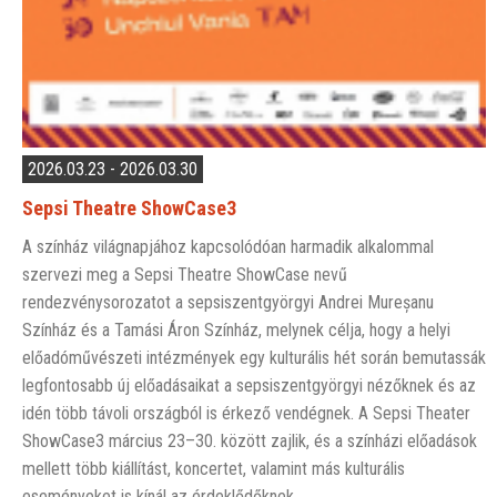
2026.03.23 - 2026.03.30
Sepsi Theatre ShowCase3
A színház világnapjához kapcsolódóan harmadik alkalommal
szervezi meg a Sepsi Theatre ShowCase nevű
rendezvénysorozatot a sepsiszentgyörgyi Andrei Mureșanu
Színház és a Tamási Áron Színház, melynek célja, hogy a helyi
előadóművészeti intézmények egy kulturális hét során bemutassák
legfontosabb új előadásaikat a sepsiszentgyörgyi nézőknek és az
idén több távoli országból is érkező vendégnek. A Sepsi Theater
ShowCase3 március 23–30. között zajlik, és a színházi előadások
mellett több kiállítást, koncertet, valamint más kulturális
eseményeket is kínál az érdeklődőknek.