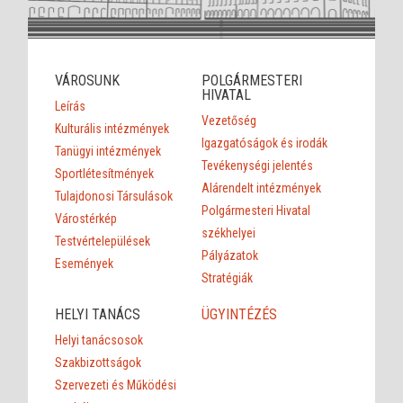
VÁROSUNK
POLGÁRMESTERI
HIVATAL
Leírás
Vezetőség
Kulturális intézmények
Igazgatóságok és irodák
Tanügyi intézmények
Tevékenységi jelentés
Sportlétesítmények
Alárendelt intézmények
Tulajdonosi Társulások
Polgármesteri Hivatal
Várostérkép
székhelyei
Testvértelepülések
Pályázatok
Események
Stratégiák
HELYI TANÁCS
ÜGYINTÉZÉS
Helyi tanácsosok
Szakbizottságok
Szervezeti és Működési