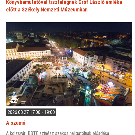
Könyvbemutatóval tisztelegnek Gróf László emléke
előtt a Székely Nemzeti Múzeumban
2026.03.27 17:00 - 19:00
A szumó
A kolzsvári BBTE színész szakos hallgatóinak előadása