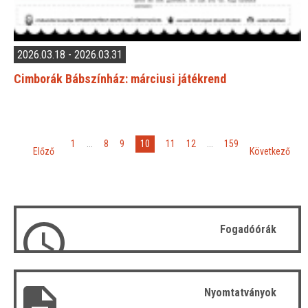
2026.03.18 - 2026.03.31
Cimborák Bábszínház: márciusi játékrend
«
»
10
1
...
8
9
11
12
...
159
Előző
Következő
Fogadóórák
Nyomtatványok