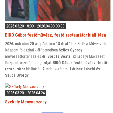
2026.03.20 18:00 - 2026.04.30 00:00
BIRÓ Gábor festőművész, festő-restaurátor kiállítása
2026. március 20
-án, pénteken
18 órától
az Erdélyi Művészeti
Központ földszinti kiállítótereiben
Szücs György
művészettörténész és
dr.
Bordás Beáta
, az Erdélyi Művészeti
Központ vezetője megnyitják
BIRÓ Gábor festőművész, festő-
restaurátor
kiállítását. A tárlat kurátorai:
Lőrincz László
és
Szücs György
.
2026.03.20 - 2026.04.24
Székely Menyasszony