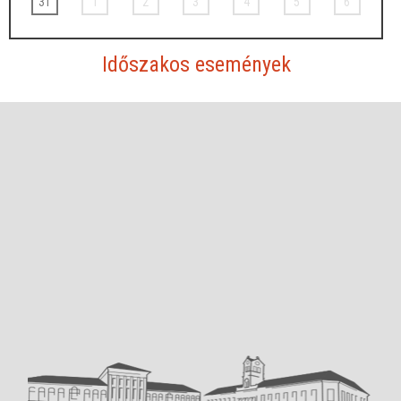
31
1
2
3
4
5
6
Időszakos események