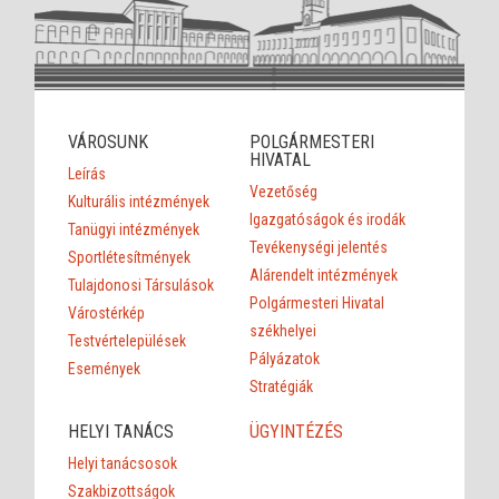
VÁROSUNK
POLGÁRMESTERI
HIVATAL
Leírás
Vezetőség
Kulturális intézmények
Igazgatóságok és irodák
Tanügyi intézmények
Tevékenységi jelentés
Sportlétesítmények
Alárendelt intézmények
Tulajdonosi Társulások
Polgármesteri Hivatal
Várostérkép
székhelyei
Testvértelepülések
Pályázatok
Események
Stratégiák
HELYI TANÁCS
ÜGYINTÉZÉS
Helyi tanácsosok
Szakbizottságok