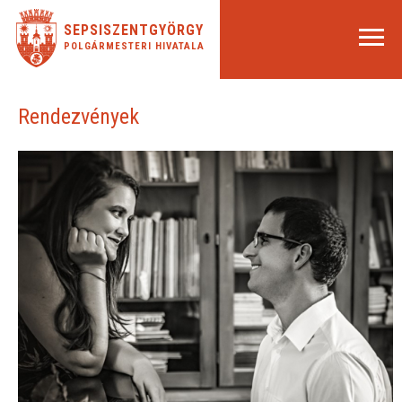
SEPSISZENTGYÖRGY
POLGÁRMESTERI HIVATALA
Rendezvények