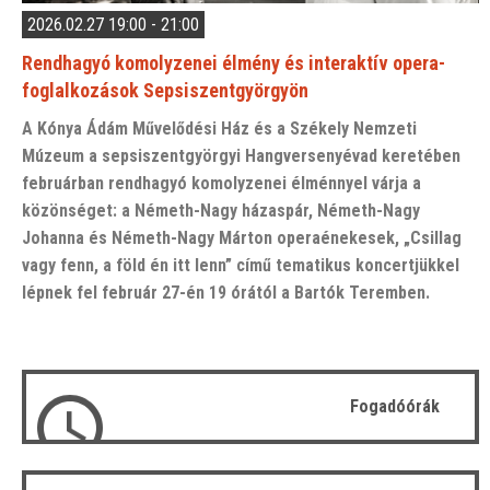
2026.02.27 19:00 - 21:00
Rendhagyó komolyzenei élmény és interaktív opera-
foglalkozások Sepsiszentgyörgyön
A Kónya Ádám Művelődési Ház és a Székely Nemzeti
Múzeum a sepsiszentgyörgyi Hangversenyévad keretében
februárban rendhagyó komolyzenei élménnyel várja a
közönséget: a Németh-Nagy házaspár, Németh-Nagy
Johanna és Németh-Nagy Márton operaénekesek, „Csillag
vagy fenn, a föld én itt lenn” című tematikus koncertjükkel
lépnek fel február 27-én 19 órától a Bartók Teremben.
Fogadóórák