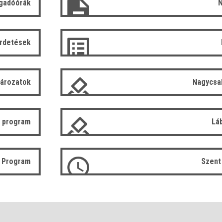
gadóórák
N
irdetések
tározatok
Nagycsa
 program
Lá
ó Program
Szent