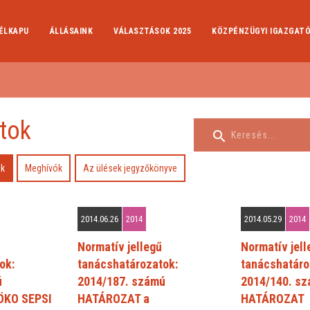
ÉLKAPU
ÁLLÁSAINK
VÁLASZTÁSOK 2025
KÖZPÉNZÜGYI IGAZGAT
tok
ok
Meghívók
Az ülések jegyzőkönyve
2014.06.26
2014
2014.05.29
2014
Normatív jellegű
Normatív jell
ok:
tanácshatározatok:
tanácshatáro
ú
2014/187. számú
2014/140. s
ÖKO SEPSI
HATÁROZAT a
HATÁROZAT