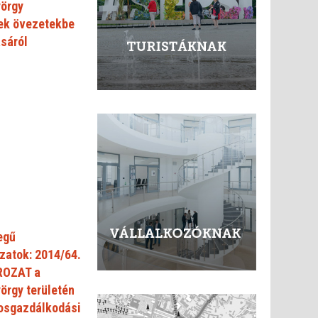
yörgy
nek övezetekbe
ásáról
egű
zatok: 2014/64.
ROZAT a
örgy területén
osgazdálkodási