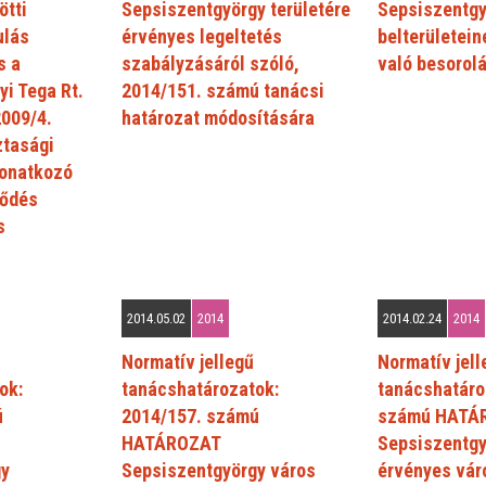
tti
Sepsiszentgyörgy területére
Sepsiszentg
ulás
érvényes legeltetés
belterületei
s a
szabályzásáról szóló,
való besorol
i Tega Rt.
2014/151. számú tanácsi
2009/4.
határozat módosítására
ztasági
vonatkozó
ződés
s
2014.05.02
2014
2014.02.24
2014
Normatív jellegű
Normatív jell
ok:
tanácshatározatok:
tanácshatáro
ú
2014/157. számú
számú HATÁ
HATÁROZAT
Sepsiszentgy
gy
Sepsiszentgyörgy város
érvényes vár