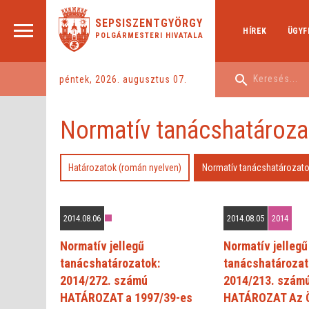
SEPSISZENTGYÖRGY
HÍREK
ÜGYF
POLGÁRMESTERI HIVATALA
péntek, 2026. augusztus 07.
Normatív tanácshatároza
Határozatok (román nyelven)
Normatív tanácshatározat
2014.08.06
2014.08.05
2014
Normatív jellegű
Normatív jellegű
tanácshatározatok:
tanácshatározat
2014/272. számú
2014/213. szám
HATÁROZAT a 1997/39-es
HATÁROZAT Az 