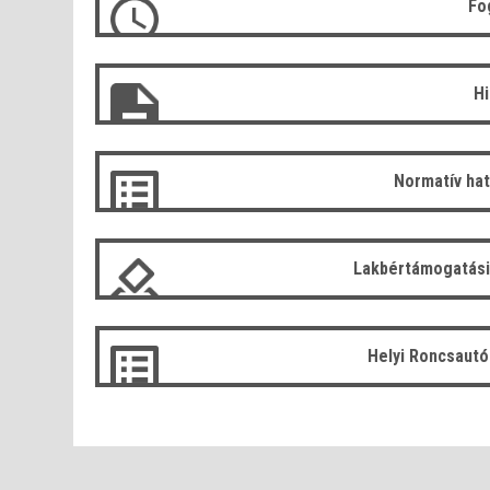
Fo
H
Normatív ha
Lakbértámogatási
Helyi Roncsaut