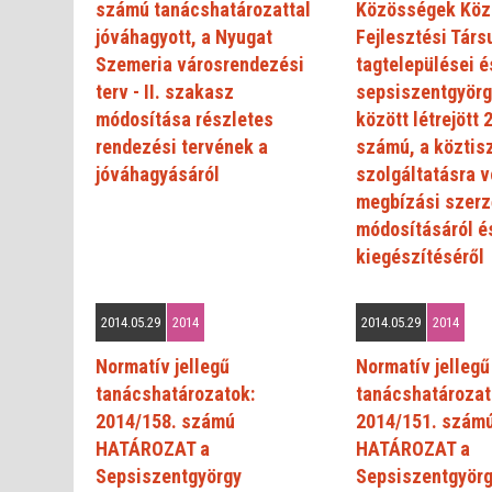
számú tanácshatározattal
Közösségek Közö
jóváhagyott, a Nyugat
Fejlesztési Társ
Szemeria városrendezési
tagtelepülései é
terv - II. szakasz
sepsiszentgyörgy
módosítása részletes
között létrejött 
rendezési tervének a
számú, a köztis
jóváhagyásáról
szolgáltatásra 
megbízási szer
módosításáról é
kiegészítéséről
2014.05.29
2014
2014.05.29
2014
Normatív jellegű
Normatív jellegű
tanácshatározatok:
tanácshatározat
2014/158. számú
2014/151. szám
HATÁROZAT a
HATÁROZAT a
Sepsiszentgyörgy
Sepsiszentgyör