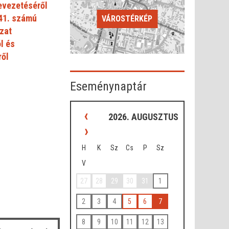
evezetéséről
41. számú
VÁROSTÉRKÉP
zat
l és
ről
Eseménynaptár
‹
2026. AUGUSZTUS
›
H
K
Sz
Cs
P
Sz
V
27
28
29
30
31
1
2
3
4
5
6
7
8
9
10
11
12
13