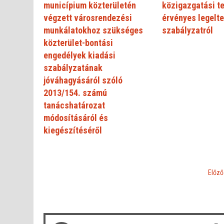
municípium közterületén
közigazgatási te
végzett városrendezési
érvényes legelte
munkálatokhoz szükséges
szabályzatról
közterület-bontási
engedélyek kiadási
szabályzatának
jóváhagyásáról szóló
2013/154. számú
tanácshatározat
módosításáról és
kiegészítéséről
«
Előző