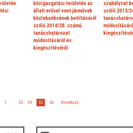
rületén
közigazgatási területén az
szabályzat b
tési
állati erővel vont járművek
szóló 2013/2
közlekedésének betiltásáról
tanácshatáro
szóló 2014/28. számú
módosításáró
tanácshatározat
kiegészítésé
módosításáról és
kiegészítéséről
55
1
...
53
54
56
»
Következő