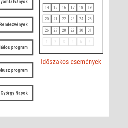
yomtatványok
14
15
16
17
18
19
20
21
22
23
24
25
Rendezvények
26
27
28
29
30
31
1
2
3
4
5
6
ládos program
Időszakos események
bbusz program
 György Napok