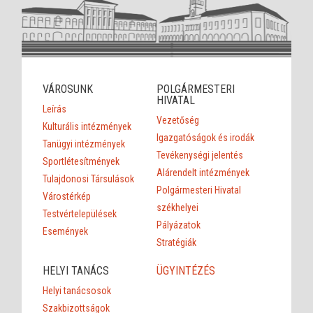
VÁROSUNK
POLGÁRMESTERI
HIVATAL
Leírás
Vezetőség
Kulturális intézmények
Igazgatóságok és irodák
Tanügyi intézmények
Tevékenységi jelentés
Sportlétesítmények
Alárendelt intézmények
Tulajdonosi Társulások
Polgármesteri Hivatal
Várostérkép
székhelyei
Testvértelepülések
Pályázatok
Események
Stratégiák
HELYI TANÁCS
ÜGYINTÉZÉS
Helyi tanácsosok
Szakbizottságok