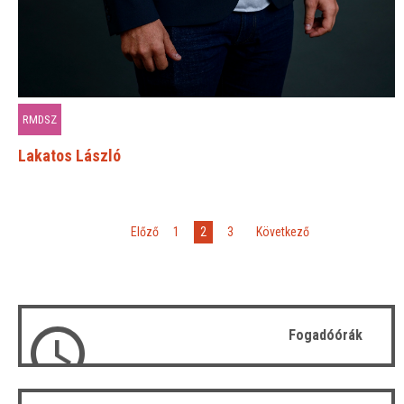
RMDSZ
Lakatos László
2
«
Előző
1
3
»
Következő
Fogadóórák