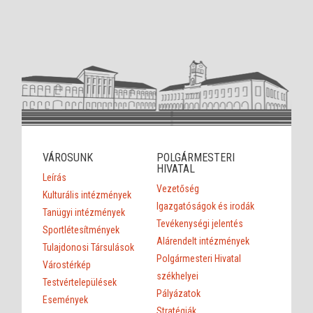
VÁROSUNK
POLGÁRMESTERI
HIVATAL
Leírás
Vezetőség
Kulturális intézmények
Igazgatóságok és irodák
Tanügyi intézmények
Tevékenységi jelentés
Sportlétesítmények
Alárendelt intézmények
Tulajdonosi Társulások
Polgármesteri Hivatal
Várostérkép
székhelyei
Testvértelepülések
Pályázatok
Események
Stratégiák