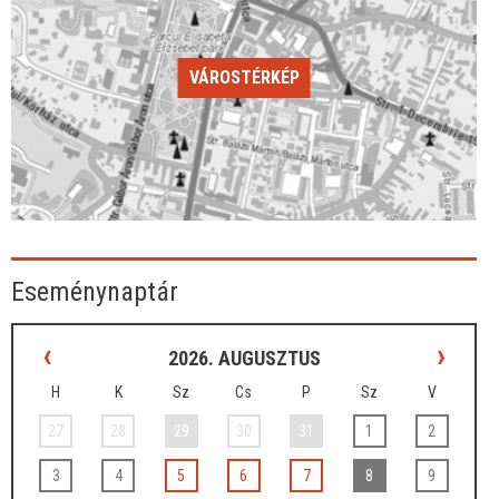
VÁROSTÉRKÉP
Eseménynaptár
‹
›
2026. AUGUSZTUS
H
K
Sz
Cs
P
Sz
V
27
28
29
30
31
1
2
3
4
5
6
7
8
9