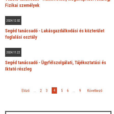
Fizikai személyek
2024.12.02
Segéd tanácsadó - Lakásgazdálkodási és közterület
foglalási osztály
2024.11.22
Segéd tanácsadó - Ügyfélszolgálati, Tájékoztatási és
Iktató részleg
4
«
Előző
...
2
3
5
6
...
9
»
Következő