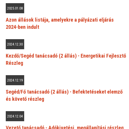
2025.01.08
Azon állások listája, amelyekre a pályázati eljárás
2024-ben indult
2024.12.30
Kezdő/Segéd tanácsadó (2 állás) - Energetikai Fejlesztő
Részleg
2024.12.19
Segéd/Fő tanácsadó (2 állás) - Befektetéseket elemző
és követő részleg
2024.12.04
Vezető tanácsadó - Adókivetési, megállapítási részleg,