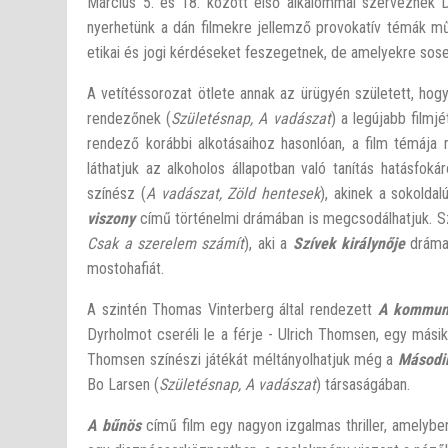
Március 5. és 18. között első alkalommal szerveznek 
nyerhetünk a dán filmekre jellemző provokatív témák mű
etikai és jogi kérdéseket feszegetnek, de amelyekre sos
A vetítéssorozat ötlete annak az ürügyén született, ho
rendezőnek (
Születésnap, A vadászat
) a legújabb filmjé
rendező korábbi alkotásaihoz hasonlóan, a film témája m
láthatjuk az alkoholos állapotban való tanítás hatásfo
színész (
A vadászat, Zöld hentesek
), akinek a sokoldal
viszony
című történelmi drámában is megcsodálhatjuk. Szi
Csak a szerelem számít
), aki a
Szívek királynője
dráma
mostohafiát.
A szintén Thomas Vinterberg által rendezett
A kommu
Dyrholmot cseréli le a férje - Ulrich Thomsen, egy mási
Thomsen színészi játékát méltányolhatjuk még a
Másodi
Bo Larsen (
Születésnap, A vadászat
) társaságában.
A bűnös
című film egy nagyon izgalmas thriller, amelybe