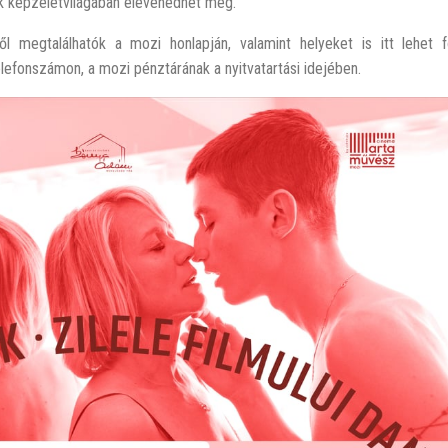
k képzeletvilágában elevenedhet meg.
megtalálhatók a mozi honlapján, valamint helyeket is itt lehet fo
efonszámon, a mozi pénztárának a nyitvatartási idejében.