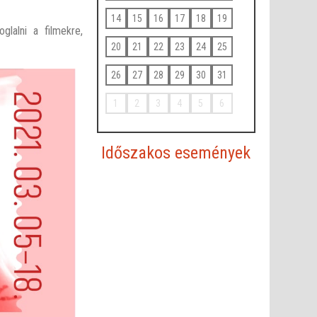
14
15
16
17
18
19
glalni a filmekre,
20
21
22
23
24
25
26
27
28
29
30
31
1
2
3
4
5
6
Időszakos események