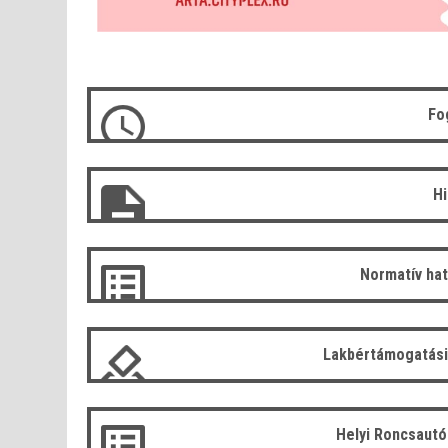
Fo
H
Normatív ha
Lakbértámogatási
Helyi Roncsaut