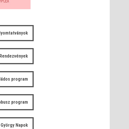
yomtatványok
Rendezvények
ládos program
bbusz program
 György Napok