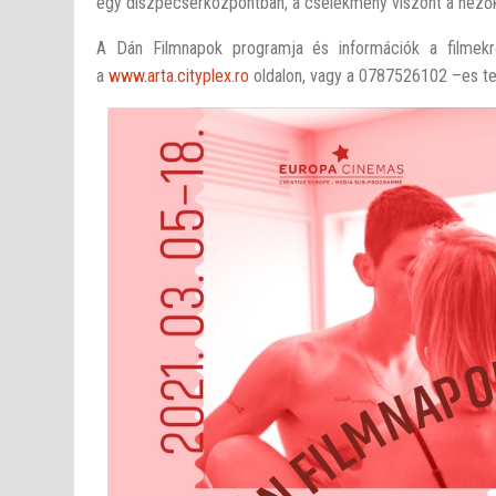
egy diszpécserközpontban, a cselekmény viszont a néző
A Dán Filmnapok programja és információk a filmekről 
a
www.arta.cityplex.ro
oldalon, vagy a 0787526102 –es tel