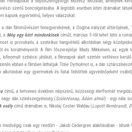
Dán Filmnapokat a sepsiszentgyörgyi Művész Moziban, amelynek kere
vészi szintű boncolgatásába. A legtöbb esetben intim drámákat látunk
em kapunk egyértelmű, helyes válaszokat.
gy a dán filmművészet fenegyerekének, a Dogma irányzat úttörőjének,
t, a
Még egy kört mindenkinek
címűt, március 5-től lehet látni a romá
ost is provokatív, a szatirikus hangvételű alkotásban négy középiskol
káról és körülményeiről. A film főszereplője Mads Mikkelsen, az egyik
ú, kifinomult színészi játékát, a filmnapok alatt szintén vetítésre kerül
ntén ebben a filmben láthatjuk Trine Dyrholmot is, a dán sztárszínészn
i alkotásban egy gyermekek és fiatal felnőttek ügyvédnőjeként csábít
na
című, a hetvenes években népszerű, közösségi életformát megidéz
k nagy dán szinészegyéniség (
Születésnap, Ádám almái
) - egy nála so
k esély
című drámában is, Nikolaj Coster-Waldau (
Lopott Rembrandt, 
n mindvégig csak egy rendőrt - Jakob Cedergren alakításában - látunk t