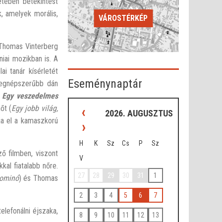
tében betekintést
, amelyek morális,
VÁROSTÉRKÉP
 Thomas Vinterberg
niai mozikban is. A
ai tanár kísérletét
Eseménynaptár
 legnépszerűbb dán
ő
Egy veszedelmes
‹
őt (
Egy jobb világ,
2026. AUGUSZTUS
ja el a kamaszkorú
›
H
K
Sz
Cs
P
Sz
ő filmben, viszont
V
kkal fiatalabb nőre.
27
28
29
30
31
1
Dominó
) és Thomas
2
3
4
5
6
7
elefonálni éjszaka,
8
9
10
11
12
13