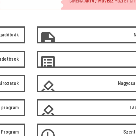
gadóórák
N
irdetések
tározatok
Nagycsa
 program
Lá
ó Program
Szent