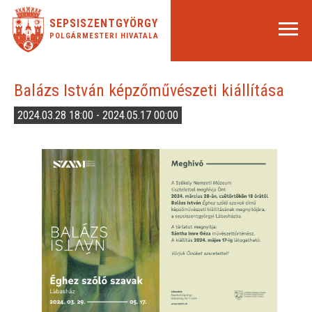
SEPSISZENTGYÖRGY
POLGÁRMESTERI HIVATALA
Balázs István képzőművészeti kiállítása
2024.03.28 18:00 - 2024.05.17 00:00