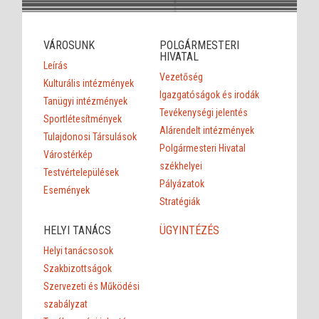
VÁROSUNK
POLGÁRMESTERI
HIVATAL
Leírás
Vezetőség
Kulturális intézmények
Igazgatóságok és irodák
Tanügyi intézmények
Tevékenységi jelentés
Sportlétesítmények
Alárendelt intézmények
Tulajdonosi Társulások
Polgármesteri Hivatal
Várostérkép
székhelyei
Testvértelepülések
Pályázatok
Események
Stratégiák
HELYI TANÁCS
ÜGYINTÉZÉS
Helyi tanácsosok
Szakbizottságok
Szervezeti és Működési
szabályzat