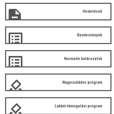
Hirdetések
Rendezvények
Normatív határozatok
Nagycsaládos program
Lakbértámogatási program