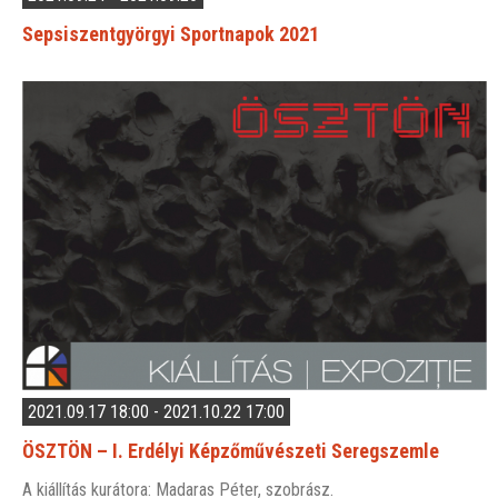
Sepsiszentgyörgyi Sportnapok 2021
2021.09.17 18:00 - 2021.10.22 17:00
ÖSZTÖN – I. Erdélyi Képzőművészeti Seregszemle
A kiállítás kurátora: Madaras Péter, szobrász.