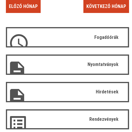
ELŐZŐ HÓNAP
KÖVETKEZŐ HÓNAP
Fogadóórák
Nyomtatványok
Hirdetések
Rendezvények