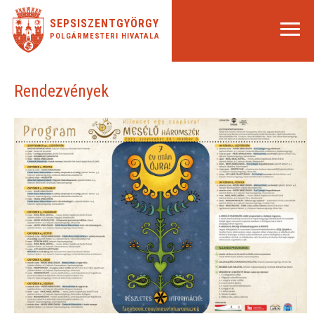
SEPSISZENTGYÖRGY
POLGÁRMESTERI HIVATALA
Rendezvények