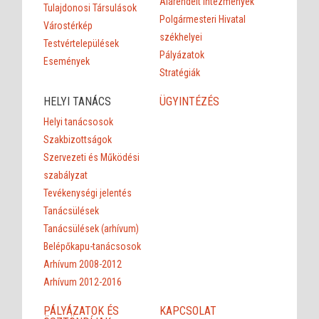
Alárendelt intézmények
Tulajdonosi Társulások
Polgármesteri Hivatal
Várostérkép
székhelyei
Testvértelepülések
Pályázatok
Események
Stratégiák
HELYI TANÁCS
ÜGYINTÉZÉS
Helyi tanácsosok
Szakbizottságok
Szervezeti és Működési
szabályzat
Tevékenységi jelentés
Tanácsülések
Tanácsülések (arhívum)
Belépőkapu-tanácsosok
Arhívum 2008-2012
Arhívum 2012-2016
PÁLYÁZATOK ÉS
KAPCSOLAT