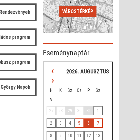
VÁROSTÉRKÉP
Rendezvények
ládos program
Eseménynaptár
bbusz program
‹
2026. AUGUSZTUS
›
 György Napok
H
K
Sz
Cs
P
Sz
V
27
28
29
30
31
1
2
3
4
5
6
7
8
9
10
11
12
13