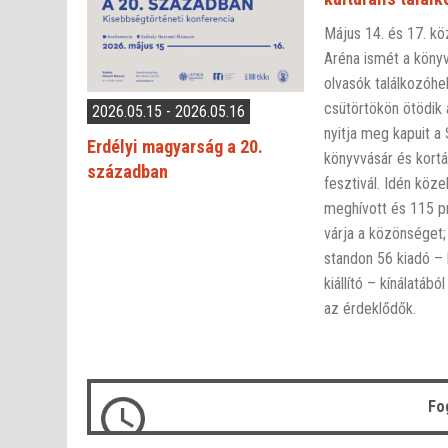
Május 14. és 17. kö
Aréna ismét a köny
olvasók találkozóhel
csütörtökön ötödik
2026.05.15 - 2026.05.16
nyitja meg kapuit a
Erdélyi magyarság a 20.
könyvvásár és kortá
században
fesztivál. Idén köze
meghívott és 115 
várja a közönséget;
standon 56 kiadó – 
kiállító – kínálatábó
az érdeklődők.
Fo