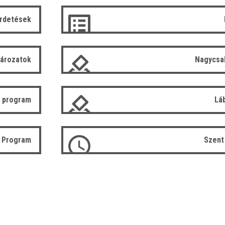
irdetések
tározatok
Nagycsa
 program
Lá
ó Program
Szent