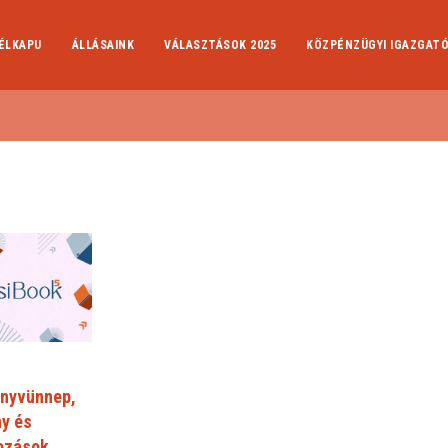
ÉLKAPU
ÁLLÁSAINK
VÁLASZTÁSOK 2025
KÖZPÉNZÜGYI IGAZGAT
önyvünnep,
y és
kozások