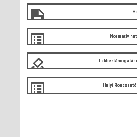
H
Normatív ha
Lakbértámogatási
Helyi Roncsaut