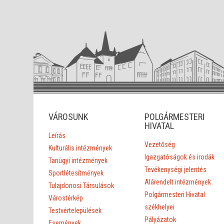
VÁROSUNK
POLGÁRMESTERI
HIVATAL
Leírás
Vezetőség
Kulturális intézmények
Igazgatóságok és irodák
Tanügyi intézmények
Tevékenységi jelentés
Sportlétesítmények
Alárendelt intézmények
Tulajdonosi Társulások
Polgármesteri Hivatal
Várostérkép
székhelyei
Testvértelepülések
Pályázatok
Események