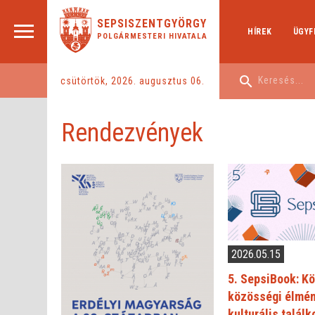
SEPSISZENTGYÖRGY
HÍREK
ÜGYF
POLGÁRMESTERI HIVATALA
csütörtök, 2026. augusztus 06.
Rendezvények
2026.05.15
5. SepsiBook: K
közösségi élmén
kulturális talál