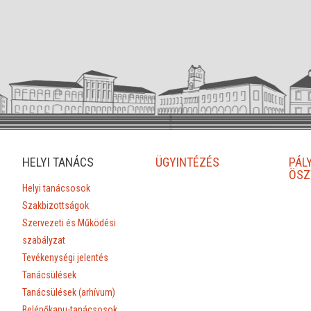
HELYI TANÁCS
ÜGYINTÉZÉS
PÁL
ÖSZ
Helyi tanácsosok
Szakbizottságok
Szervezeti és Működési
szabályzat
Tevékenységi jelentés
Tanácsülések
Tanácsülések (arhívum)
Belépőkapu-tanácsosok