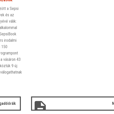
zött a Sepsi
vek és az
yévé válik:
 alkalommal
 SepsiBook
rs irodalmi
l 150
programpont
 a vásáron 43
köztük 9 új
l válogathatnak
gadóórák
N