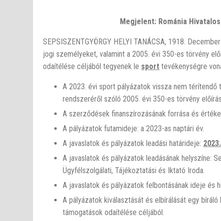
Megjelent: Románia Hivatalos K
SEPSISZENTGYÖRGY HELYI TANÁCSA, 1918. December 1 ut
jogi személyeket, valamint a 2005. évi 350-es törvény elő
odaítélése céljából tegyenek le
sport
tevékenységre vona
A 2023. évi sport pályázatok vissza nem térítendő
rendszeréről szóló 2005. évi 350-es törvény előírás
A szerződések finanszírozásának forrása és érték
A pályázatok futamideje: a 2023-as naptári év.
A javaslatok és pályázatok leadási határideje:
2023.
A javaslatok és pályázatok leadásának helyszíne: 
Ügyfélszolgálati, Tájékoztatási és Iktató Iroda.
A javaslatok és pályázatok felbontásának ideje és 
A pályázatok kiválasztását és elbírálását egy bírál
támogatások odaítélése céljából.