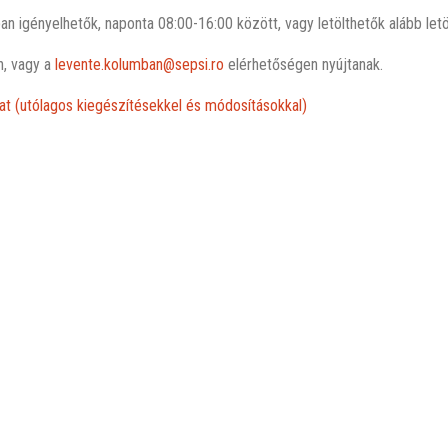
ban igényelhetők, naponta 08:00-16:00 között, vagy letölthetők alább let
n, vagy a
levente.kolumban@sepsi.ro
elérhetőségen nyújtanak.
t (utólagos kiegészítésekkel és módosításokkal)