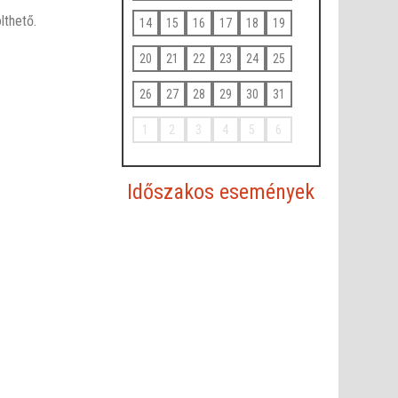
ölthető.
14
15
16
17
18
19
20
21
22
23
24
25
26
27
28
29
30
31
1
2
3
4
5
6
Időszakos események