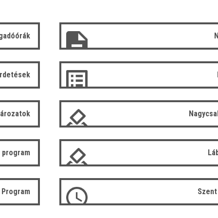
gadóórák
N
irdetések
tározatok
Nagycsa
 program
Lá
ó Program
Szent