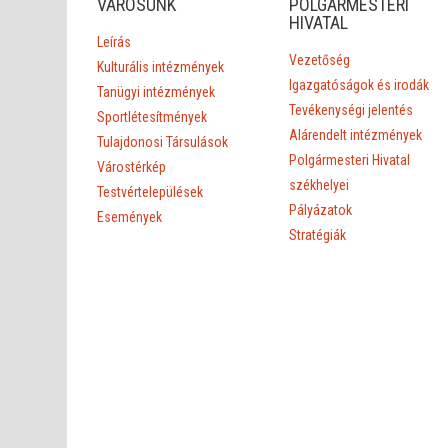
VÁROSUNK
POLGÁRMESTERI
HIVATAL
Leírás
Vezetőség
Kulturális intézmények
Igazgatóságok és irodák
Tanügyi intézmények
Tevékenységi jelentés
Sportlétesítmények
Alárendelt intézmények
Tulajdonosi Társulások
Polgármesteri Hivatal
Várostérkép
székhelyei
Testvértelepülések
Pályázatok
Események
Stratégiák