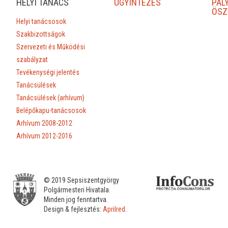
HELYI TANÁCS
ÜGYINTÉZÉS
PÁL
ÖSZ
Helyi tanácsosok
Szakbizottságok
Szervezeti és Működési
szabályzat
Tevékenységi jelentés
Tanácsülések
Tanácsülések (arhívum)
Belépőkapu-tanácsosok
Arhívum 2008-2012
Arhívum 2012-2016
© 2019 Sepsiszentgyörgy
Polgármesteri Hivatala.
Minden jog fenntartva.
Design & fejlesztés:
Aprilred
.