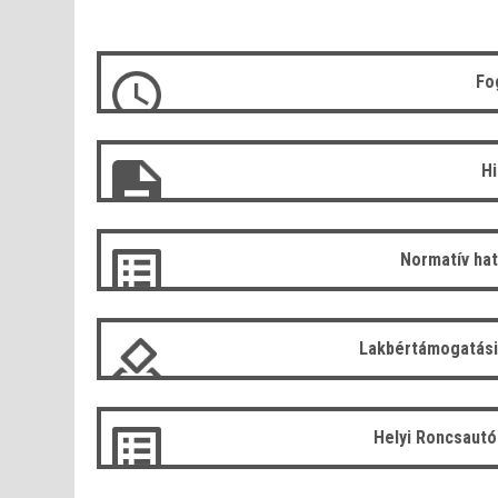
Fo
H
Normatív ha
Lakbértámogatási
Helyi Roncsaut