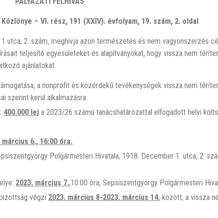
P
ÁLYÁZATI FELHÍVÁS
özlönye – VI. rész, 191 (XXIV). évfolyam, 19. szám, 2. oldal
ca, 2. szám, meghívja azon természetes és nem vagyonszerzés célj
írásait teljesítő egyesületeket és alapítványokat, hogy vissza nem térí
tkozó ajánlatokat.
 támogatása, a nonprofit és közérdekű tevékenységek vissza nem térít
ai szerint kerül alkalmazásra.
e:
400.000 lej
a 2023/26 számú tanácshatározattal elfogadott helyi költ
 március 6., 16:00 óra.
Sepsiszentgyörgy Polgármesteri Hivatala, 1918. December 1. utca, 2. sz
helye:
2023. március 7.
,10:00 óra, Sepsiszentgyörgy Polgármesteri Hivat
ó bizottság végzi
2023. március 8-2023. március 14.
között, a vissza n