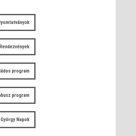
yomtatványok
Rendezvények
ládos program
bbusz program
 György Napok