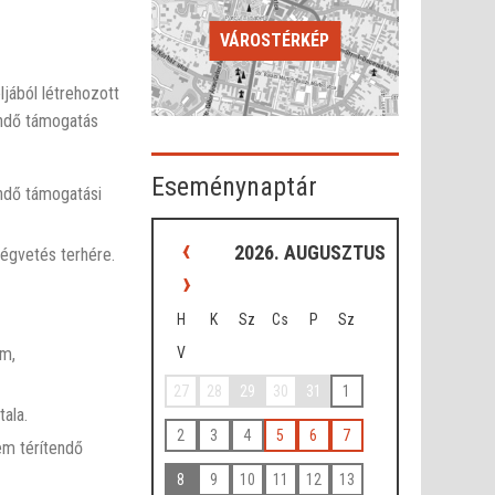
VÁROSTÉRKÉP
ából létrehozott
tendő támogatás
Eseménynaptár
endő támogatási
‹
2026. AUGUSZTUS
ségvetés terhére.
›
H
K
Sz
Cs
P
Sz
V
ám,
27
28
29
30
31
1
ala.
2
3
4
5
6
7
em térítendő
8
9
10
11
12
13