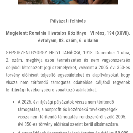
P
ályázati felhívás
Megjelent: Románia Hivatalos Közlönye –VI rész, 194 (XXVII).
évfolyam, 82. szám, 6. oldalán
SEPSISZENTGYÖRGY HELYI TANÁCSA, 1918. December 1 utca,
2. szám, meghívja azon természetes és nem vagyonszerzés
céljából létrehozott jogi személyeket, valamint a 2005. évi 350-es
törvény előírásait teljesítő egyesületeket és alapítványokat, hogy
vissza nem térítendő támogatás odaítélése céljából tegyenek
le
ifjúsági
tevékenységre vonatkozó ajánlatokat.
A 2026. évi ifjúsági pályázatok vissza nem térítendő
támogatása, a nonprofit és közérdekű tevékenységek
vissza nem térítendő támogatási rendszeréről szóló 2005.
évi 350-es törvény előírásai szerint kerül alkalmazásra.