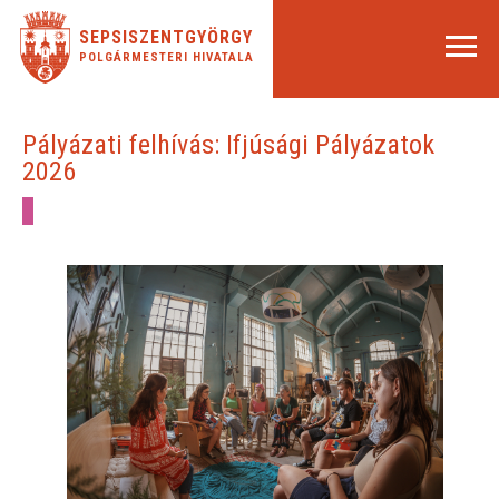
SEPSISZENTGYÖRGY
POLGÁRMESTERI HIVATALA
Pályázati felhívás: Ifjúsági Pályázatok
2026