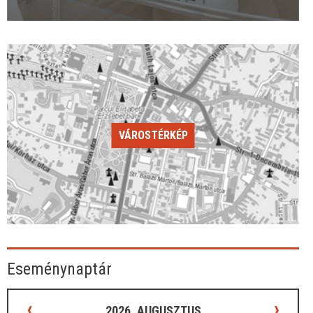
VÁROSTÉRKÉP
Eseménynaptár
‹
›
2026. AUGUSZTUS