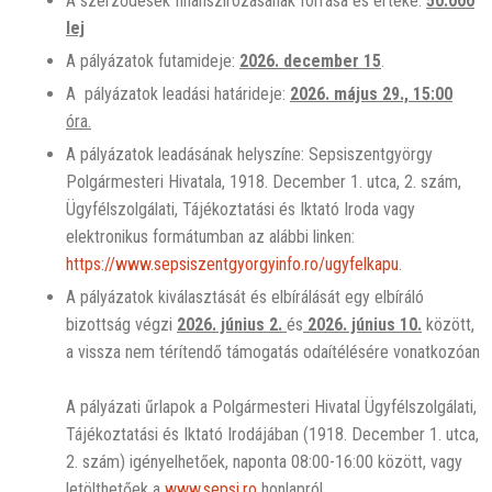
A szerződések finanszírozásának forrása és értéke:
50.000
lej
A pályázatok futamideje:
2026. december 15
.
A pályázatok leadási határideje:
2026. május 29., 15:00
óra.
A pályázatok leadásának helyszíne: Sepsiszentgyörgy
Polgármesteri Hivatala, 1918. December 1. utca, 2. szám,
Ügyfélszolgálati, Tájékoztatási és Iktató Iroda vagy
elektronikus formátumban az alábbi linken:
https://www.sepsiszentgyorgyinfo.ro/ugyfelkapu
.
A pályázatok kiválasztását és elbírálását egy elbíráló
bizottság végzi
2026. június 2.
és
2026. június 10.
között,
a vissza nem térítendő támogatás odaítélésére vonatkozóan
A pályázati űrlapok a Polgármesteri Hivatal Ügyfélszolgálati,
Tájékoztatási és Iktató Irodájában (1918. December 1. utca,
2. szám) igényelhetőek, naponta 08:00-16:00 között, vagy
letölthetőek a
www.sepsi.ro
honlapról.