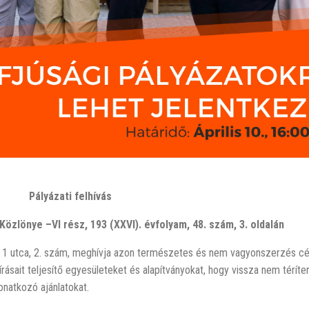
P
ályázati felhívás
özlönye –VI rész, 193 (XXVI). évfolyam, 48. szám, 3. oldalán
ca, 2. szám, meghívja azon természetes és nem vagyonszerzés célj
írásait teljesítő egyesületeket és alapítványokat, hogy vissza nem térí
natkozó ajánlatokat.