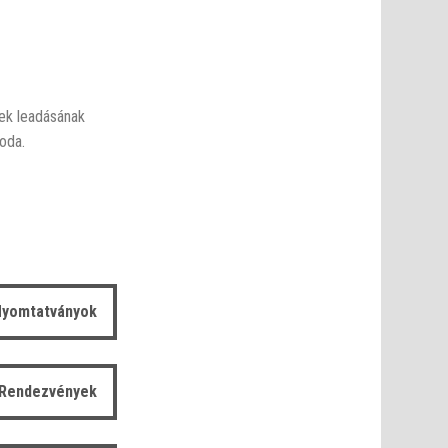
sek leadásának
roda.
yomtatványok
Rendezvények