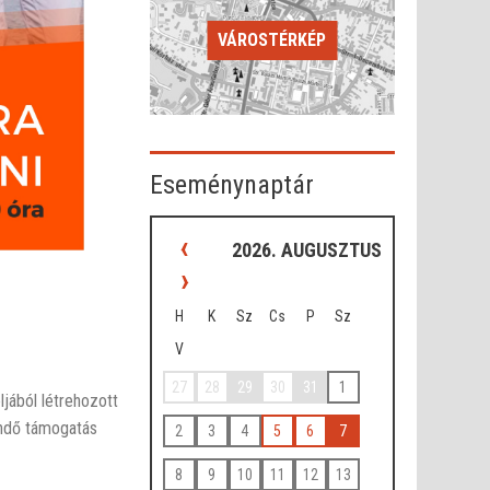
VÁROSTÉRKÉP
Eseménynaptár
‹
2026. AUGUSZTUS
›
H
K
Sz
Cs
P
Sz
V
27
28
29
30
31
1
ából létrehozott
tendő támogatás
2
3
4
5
6
7
8
9
10
11
12
13