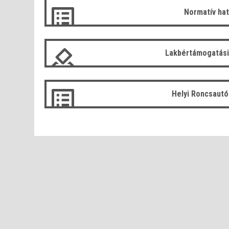
Normatív ha
Lakbértámogatási
Helyi Roncsaut