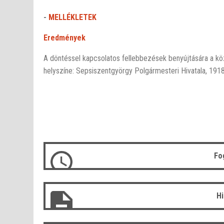
-
MELLÉKLETEK
Eredmények
A döntéssel kapcsolatos fellebbezések benyújtására a kö
helyszíne: Sepsiszentgyörgy Polgármesteri Hivatala, 1918.
Fo
H