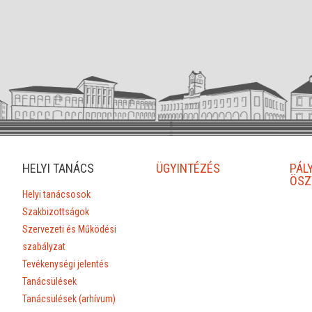
HELYI TANÁCS
ÜGYINTÉZÉS
PÁL
ÖSZ
Helyi tanácsosok
Szakbizottságok
Szervezeti és Működési
szabályzat
Tevékenységi jelentés
Tanácsülések
Tanácsülések (arhívum)