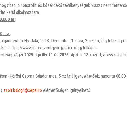
támogatása, a nonprofit és közérdekű tevékenységek vissza nem téríten
int kerül alkalmazásra.
0.000 lej
00
óra.
olgármesteri Hivatala, 1918. December 1. utca, 2. szám, Ügyfélszolgálat
inken: https://www.sepsiszentgyorgyinfo.ro/ugyfelkapu.
izottság végzi
2025. április 11
és
2025. április 18
között, a vissza nem
dájában (Kőrösi Csoma Sándor utca, 5 szám) igényelhetőek, naponta 08:00
 a
zsolt.balogh@sepsi.ro
elérhetőségen igényelhető.