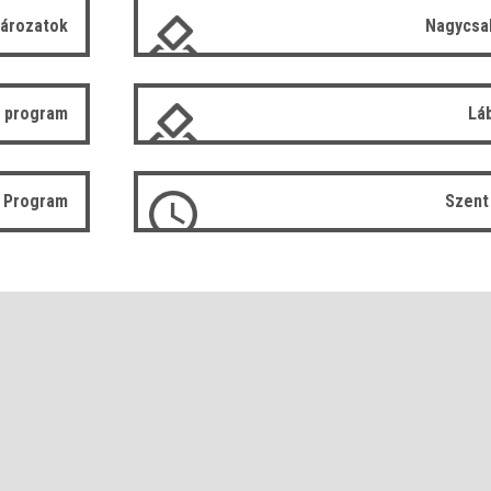
tározatok
Nagycsa
 program
Lá
ó Program
Szent