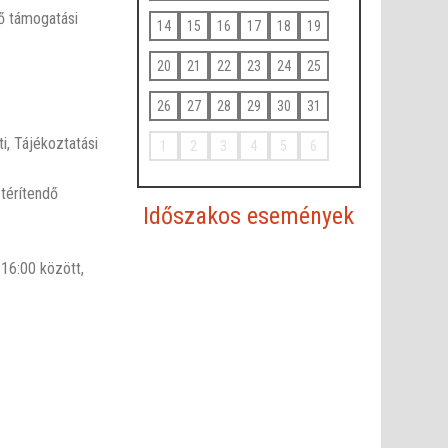
dő támogatási
14
15
16
17
18
19
20
21
22
23
24
25
26
27
28
29
30
31
i, Tájékoztatási
1
2
3
4
5
6
 térítendő
Időszakos események
-16:00 között,