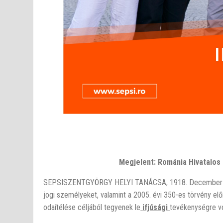
Megjelent: Románia Hivatalos K
SEPSISZENTGYÖRGY HELYI TANÁCSA, 1918. December 1 ut
jogi személyeket, valamint a 2005. évi 350-es törvény elő
odaítélése céljából tegyenek le
ifjúsági
tevékenységre vo