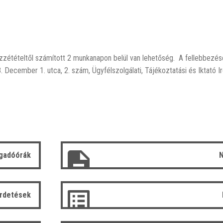
zzétételtől számított 2 munkanapon belül van lehetőség. A fellebbezé
 December 1. utca, 2. szám, Ügyfélszolgálati, Tájékoztatási és Iktató I
gadóórák
N
irdetések