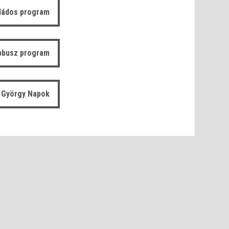
ládos program
bbusz program
 György Napok