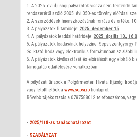
1. A 2025. évi ifjúsági pályázatok vissza nem térítendő 
rendszeréről szóló 2005. évi 350-es törvény előírásai szer
2. A szerződések finanszírozásának forrása és értéke:
10
3. A pályázatok futamideje:
2025. december 15
.
4. A pályázatok leadási határideje:
2025. április 10., 16:
5. A pályázatok leadásának helyszíne: Sepsiszentgyörgy P
és Iktató Iroda vagy elektronikus formátumban az alábbi l
6. A pályázatok kiválasztását és elbírálását egy elbíráló b
támogatás odaítélésére vonatkozóan
A pályázati űrlapok a Polgármesteri Hivatal Ifjúsági Iro
vagy letölthetőek a
www.sepsi.ro
honlapról.
Bővebb tájékoztatás a 0787588012 telefonszámon, vagy
-
2025/118-as tanácshatározat
-
SZABÁLYZAT