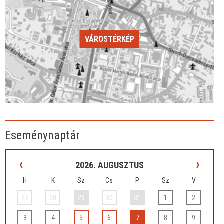
VÁROSTÉRKÉP
Eseménynaptár
‹
›
2026. AUGUSZTUS
H
K
Sz
Cs
P
Sz
V
27
28
29
30
31
1
2
3
4
5
6
7
8
9