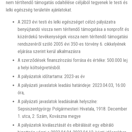
nem tértítendő támogatás odaítélése céljából tegyenek le testi és
lelki egészség területén ajánlatokat.
A 2023 évi testi és lelki egészséget célzó pályázatra
benyújtandó vissza nem térítendő támogatása a nonprofit és
közérdekű tevékenységek vissza nem térítendő támogatási
rendszeréről szóló 2005 évi 350-es törvény 6. cikkelyének
eljárása szerint kerül alkalmazásra
A szerződések finanszírozási forrása és értéke: 500.000 lej
a helyi költségvetésből.
A pályázatok időtartama: 2023-as év
A pályázati javaslatok leadási határideje: 2023.04.03, 16:00
óra,
A pályázati javaslatok leadásának helyszíne:
Sepsiszentgyörgy Polgármesteri Hivatala, 1918. December
1. utca, 2. Szám, Kovászna megye
A pályázatok kiválasztását és elbírálását egy elbíráló