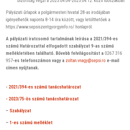
bizottság végzi a 2023.04.04-2023.04.12. közti időszakban.
Pályázati űrlapok a polgármesteri hivatal 28-as irodájában
igényelhetők naponta 8-14 óra között, vagy letölthetőek a
https://www.sepsiszentgyorgyinfo.ro/ honlapról.
A pályázati iratcsomó tartalmának leírása a 2021/394-es
számú Határozattal elfogadott szabályzat 9-as számú
mellékletében található. Bővebb felvilágosítást a
0267 316
957
-es telefonszámon vagy a
zoltan.vnagy@sepsi.ro
e-mail
címen nyújtanak.
-
2021/394-es számú tanácshatározat
- 2023/75-ös számú tanácshatározat
–
Szabályzat
–
1-es számú melléklet