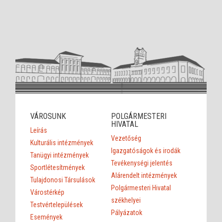
VÁROSUNK
POLGÁRMESTERI
HIVATAL
Leírás
Vezetőség
Kulturális intézmények
Igazgatóságok és irodák
Tanügyi intézmények
Tevékenységi jelentés
Sportlétesítmények
Alárendelt intézmények
Tulajdonosi Társulások
Polgármesteri Hivatal
Várostérkép
székhelyei
Testvértelepülések
Pályázatok
Események