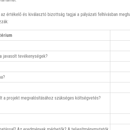
 az értékelő és kiválasztó bizottság tagjai a pályázati felhívásban megh
zzák:
térium
 a javasolt tevékenységek?
ma?
kolt a projekt megvalósításához szükséges költségvetés?
 hatással? Az eredmények mérhetők? A teljesítménymutatók