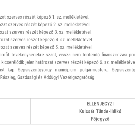
ozat szerves részét képező 1. sz. mellékletével.
rozat szerves részét képező 2. sz. mellékletével.
ározat szerves részét képező 3. sz. mellékletével.
tározat szerves részét képező 4. sz. mellékletével.
ározat szerves részét képező 5. sz. mellékletével.
rofit tevékenységekre szánt, vissza nem térítendő finanszírozási p
kicserélődik jelen határozat szerves részét képező 6. sz. mellékletével
st kap Sepsiszentgyörgy municípium polgármestere, Sepsiszentg
 Részleg, Gazdasági és Adóügyi Vezérigazgatóság.
ELLENJEGYZI
Kulcsár Tünde-Ildikó
Főjegyző