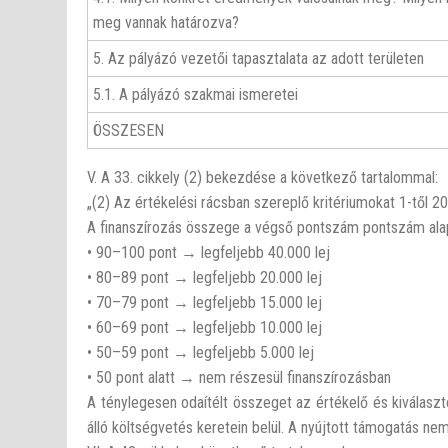
meg vannak határozva?
5. Az pályázó vezetői tapasztalata az adott területen
5.1. A pályázó szakmai ismeretei
ÖSSZESEN
V. A 33. cikkely (2) bekezdése a következő tartalommal:
„(2) Az értékelési rácsban szereplő kritériumokat 1-től 2
A finanszírozás összege a végső pontszám pontszám alapj
• 90–100 pont → legfeljebb 40.000 lej
• 80–89 pont → legfeljebb 20.000 lej
• 70–79 pont → legfeljebb 15.000 lej
• 60–69 pont → legfeljebb 10.000 lej
• 50–59 pont → legfeljebb 5.000 lej
• 50 pont alatt → nem részesül finanszírozásban
A ténylegesen odaítélt összeget az értékelő és kiválasz
álló költségvetés keretein belül. A nyújtott támogatás n