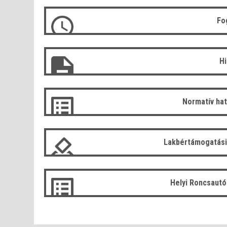
Fo
H
Normatív ha
Lakbértámogatási
Helyi Roncsaut