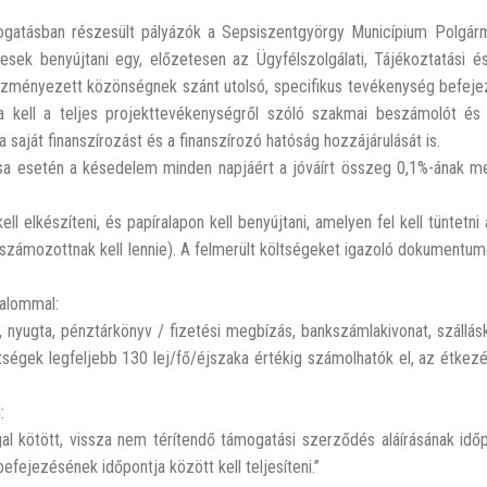
mogatásban részesült pályázók a Sepsiszentgyörgy Municípium Polgárm
ek benyújtani egy, előzetesen az Ügyfélszolgálati, Tájékoztatási é
edvezményezett közönségnek szánt utolsó, specifikus tevékenység befej
 kell a teljes projekttevékenységről szóló szakmai beszámolót és 
saját finanszírozást és a finanszírozó hatóság hozzájárulását is.
ása esetén a késedelem minden napjáért a jóváírt összeg 0,1%-ának m
ll elkészíteni, és papíralapon kell benyújtani, amelyen fel kell tüntetni
 számozottnak kell lennie). A felmerült költségeket igazoló dokumentumo
talommal:
, nyugta, pénztárkönyv / fizetési megbízás, bankszámlakivonat, szállásk
öltségek legfeljebb 130 lej/fő/éjszaka értékig számolhatók el, az étkez
:
al kötött, vissza nem térítendő támogatási szerződés aláírásának időp
fejezésének időpontja között kell teljesíteni.”