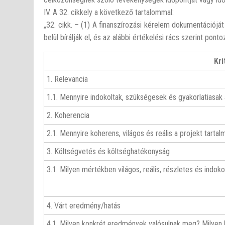
IV. A 32. cikkely a következő tartalommal:
„32. cikk. – (1) A finanszírozási kérelem dokumentációját
belül bírálják el, és az alábbi értékelési rács szerint ponto
Kri
1. Relevancia
1.1. Mennyire indokoltak, szükségesek és gyakorlatiasak
2. Koherencia
2.1. Mennyire koherens, világos és reális a projekt tartal
3. Költségvetés és költséghatékonyság
3.1. Milyen mértékben világos, reális, részletes és indo
4. Várt eredmény/hatás
4.1. Milyen konkrét eredmények valósulnak meg? Milyen