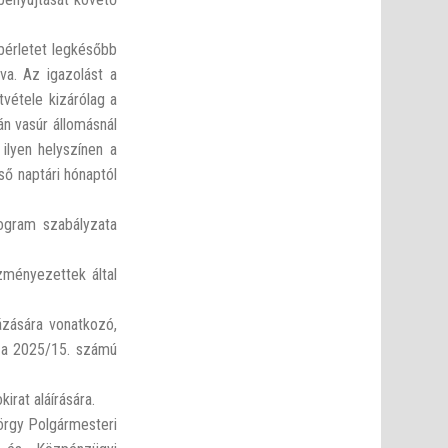
bérletet legkésőbb
tva. Az igazolást a
vétele kizárólag a
án vasúr állomásnál
ilyen helyszínen a
ső naptári hónaptól
ogram szabályzata
zményezettek által
ázására vonatkozó,
 a 2025/15. számú
rat aláírására.
örgy Polgármesteri