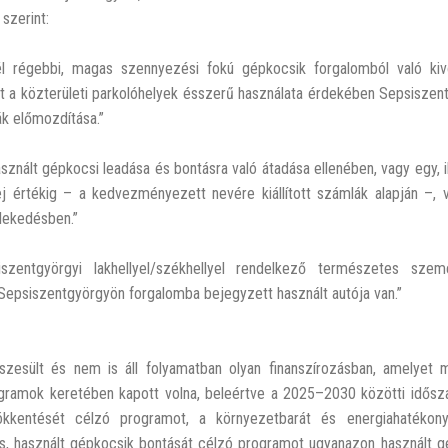
szerint:
l régebbi, magas szennyezési fokú gépkocsik forgalomból való kivo
nt a közterületi parkolóhelyek ésszerű használata érdekében Sepsiszen
ák előmozdítása.”
znált gépkocsi leadása és bontásra való átadása ellenében, vagy egy, i
ej értékig – a kedvezményezett nevére kiállított számlák alapján –,
zlekedésben.”
zentgyörgyi lakhellyel/székhellyel rendelkező természetes sze
 Sepsiszentgyörgyön forgalomba bejegyzett használt autója van.”
észesült és nem is áll folyamatban olyan finanszírozásban, amelyet
ogramok keretében kapott volna, beleértve a 2025–2030 közötti idősz
ökkentését célzó programot, a környezetbarát és energiahatékon
ás, használt gépkocsik bontását célzó programot ugyanazon használt gé