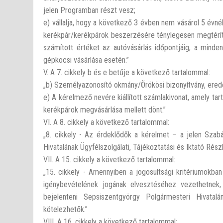
jelen Programban részt vesz;
e) vállalja, hogy a következő 3 évben nem vásárol 5 évn
kerékpár/kerékpárok beszerzésére ténylegesen megtérítet
számított értéket az autóvásárlás időpontjáig, a minde
gépkocsi vásárlása esetén.”
V. A 7. cikkely b és e betűje a következő tartalommal:
„b) Személyazonosító okmány/Örökösi bizonyítvány, ered
e) A kérelmező nevére kiállított számlakivonat, amely 
kerékpárok megvásárlása mellett dönt.”
VI. A 8. cikkely a következő tartalommal:
„8. cikkely - Az érdeklődők a kérelmet – a jelen Szab
Hivatalának Ügyfélszolgálati, Tájékoztatási és Iktató Rész
VII. A 15. cikkely a következő tartalommal:
„15. cikkely - Amennyiben a jogosultsági kritériumokb
igénybevételének jogának elvesztéséhez vezethetnek
bejelenteni Sepsiszentgyörgy Polgármesteri Hivatal
kötelezhetők.”
VIII. A 16. cikkely a következő tartalommal: