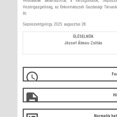
Hivatalának alkalmazottai, a városgondnok, Sepsi
Vezérigazgatóság, az Önkormányzati Gazdasági Társaság
Rt.
Sepsiszentgyörgy, 2025. augusztus 28.
ÜLÉSELNÖK
József Álmos-Zoltán
Fo
H
Normatív ha