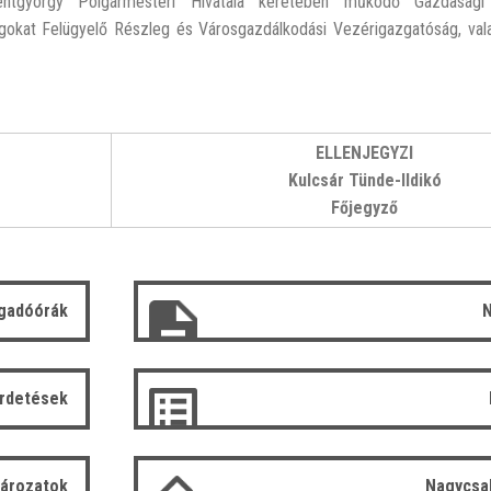
szentgyörgy Polgármesteri Hivatala keretében működő Gazdaság
okat Felügyelő Részleg és Városgazdálkodási Vezérigazgatóság, vala
ELLENJEGYZI
Kulcsár Tünde-Ildikó
Főjegyző
gadóórák
N
irdetések
tározatok
Nagycsa