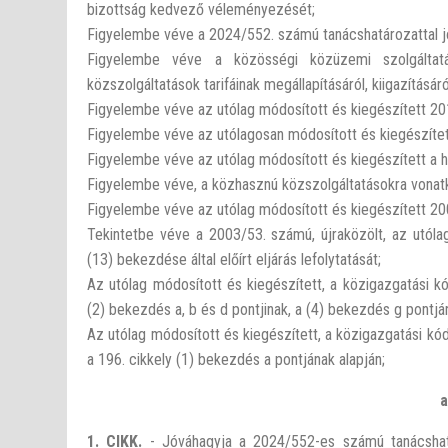
bizottság kedvező véleményezését;
Figyelembe véve a 2024/552. számú tanácshatározattal jó
Figyelembe véve a közösségi közüzemi szolgáltatá
közszolgáltatások tarifáinak megállapításáról, kiigazítás
Figyelembe véve az utólag módosított és kiegészített 201
Figyelembe véve az utólagosan módosított és kiegészítet
Figyelembe véve az utólag módosított és kiegészített a he
Figyelembe véve, a közhasznú közszolgáltatásokra vonatk
Figyelembe véve az utólag módosított és kiegészített 20
Tekintetbe véve a 2003/53. számú, újraközölt, az utólag
(13) bekezdése által előírt eljárás lefolytatását;
Az utólag módosított és kiegészített, a közigazgatási 
(2) bekezdés a, b és d pontjinak, a (4) bekezdés g pontjá
Az utólag módosított és kiegészített, a közigazgatási k
a 196. cikkely (1) bekezdés a pontjának alapján;
a
1. CIKK.
- Jóváhagyja a 2024/552-es számú tanácshatá