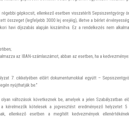
él régebbi gépkocsit, ellenkező esetben visszatéríti Sepsiszentgyörgy
t összeget (legfeljebb 3000 lej erejéig), illetve a bérlet érvényessé
nkori havi díjszabás alapján kiszámítva. Ez a rendelkezés nem alkal
etiben;
tartalmazza az IBAN-számlaszámot, abban az esetben, ha a kedvezménye
ályzat 7. cikkelyében előírt dokumentumokkal együtt – Sepsiszentgy
legén nyújthatják be.”
an olyan változások következnek be, amelyek a jelen Szabályzatban e
, a kérelmezők kötelesek a jogvesztést eredményező helyzetet 5
ának, ellenkező esetben a megítélt kedvezmények ellenértékének