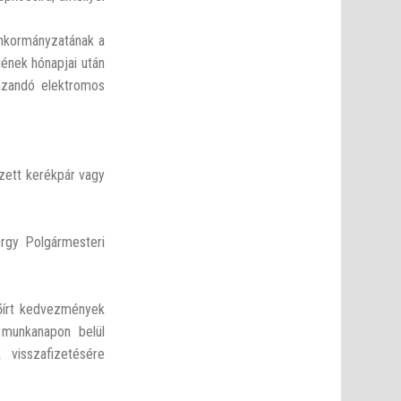
 önkormányzatának a
gének hónapjai után
mazandó elektromos
zett kerékpár vagy
örgy Polgármesteri
lőírt kedvezmények
 munkanapon belül
 visszafizetésére