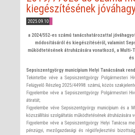
kiegészítésének jóváhag
2025.09.10
a 2024/552-es számú tanácshatározattal jóváhagyo
módosításáról és kiegészítéséről, valamint Seps
működtetésének átruházására vonatkozó, a Multi-
és
Sepsiszentgyörgy municípium Helyi Tanácsának rend
Tekintetbe véve a Sepsiszentgyörgy Polgármesteri H
Felügyelő Részleg 2025/44998. számú, közös szakjelent
Figyelembe véve a Sepsiszentgyörgy Polgármesteri Hivat
átiratát;
Figyelembe véve Sepsiszentgyörgy municípium és a Mult
közszállítási szolgáltatás működtetésének átruházására
Figyelembe véve a Sepsiszentgyörgy Helyi Tanácsa mell
pénzügyi, mezőgazdasági és régiófejlesztési bizottság