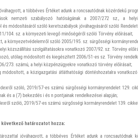
váhagyott, a többéves Értéket adunk a roncsautódnak közérdekű progra
sok nemzeti szabályozó hatóságának a 2007/272 sz., a helyi s
áról és módosításáról szóló keretszabályok jóváhagyásáról szóló Rendelet
1/104. sz. a környezeti levegő minőségéről szóló Törvény előírásait;
t, a környezetvédelemről szóló 2005/195. sz. sürgősségi kormányrendel
lyi közszállítási szolgáltatásokra vonatkozó 2007/92. sz. Törvény előírá
ozó, utólag módosított és kiegészített 2006/51-es sz. Törvény rendelk
06/273. számú, a helyi közpénzügyekre vonatkozó törvény előírásait;
 módosított, a közigazgatási átláthatósági döntéshozatalra vonatkozó 
kódexről szóló, 2019/57-es számú sürgősségi kormányrendelet 129. cik
nak és a (7) bekezdés i és n pontjainak rendelkezései alapján;
ódexről szóló, 2019/57-es számú sürgősségi kormányrendelet 139. cikke
 következő határozatot hozza:
rozattal jóváhagyott, a többéves Értéket adunk a roncsautódnak 