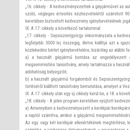
„16. cikkely - A kedvezményezettek a gépjárművet az au
szóló, végleges értesítés kézhezvételétől számított 9
keretében biztosított kedvezmény igénybevételének jogá
IX. A 17. cikkely a következő tartalommal:
„17. cikkely - Sepsiszentgyörgy önkormányzata a kedvezm
legfeljebb 3000 lej összegig, illetve kiállítja azt a i
közlekedési bérlet igénybevételére, kizárólag az alábbi fel
a) a használt gépjármű bontása az engedélyezett g
megsemmisítési tanúsítvány, amely tartalmazza a használt
adóhatóság bélyegzőit;
b) a használt gépjármű forgalomból és Sepsiszentgyörgy
törléséről kiállított tanúsítvány bemutatása, amelyet a Ve
IX. A 17. cikkely után egy új cikkely kerül be, a 18. a köv
„18. cikkely - A jelen program keretében nyújtott kedve
a) Amennyiben a kedvezményezett a kerékpár/kerékpárok 
a naptól számítva, amikor a gépjármű megsemmisítéséről
Az egy vagy két kerékpár ellenértékének megtérítése, le
számlára, a szükséges dokumentumok – nevezetesen a ke