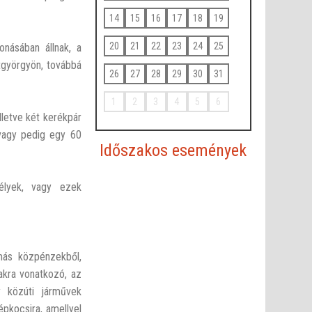
14
15
16
17
18
19
20
21
22
23
24
25
násában állnak, a
tgyörgyön, továbbá
26
27
28
29
30
31
1
2
3
4
5
6
lletve két kerékpár
 vagy pedig egy 60
Időszakos események
mélyek, vagy ezek
 más közpénzekből,
akra vonatkozó, az
y közúti járművek
pkocsira, amellyel