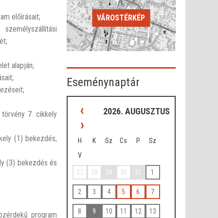
m előírásait;
VÁROSTÉRKÉP
zemélyszállítási
ét;
et alapján;
sait;
Eseménynaptár
ezéseit;
‹
2026. AUGUSZTUS
törvény 7. cikkely
›
kely (1) bekezdés,
H
K
Sz
Cs
P
Sz
V
ly (3) bekezdés és
27
28
29
30
31
1
2
3
4
5
6
7
8
9
10
11
12
13
közérdekű program