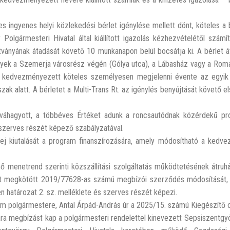
ingyenes helyi közlekedési bérlet igénylése mellett dönt, köteles a 
Polgármesteri Hivatal által kiállított igazolás kézhezvételétől számí
ványának átadását követő 10 munkanapon belül bocsátja ki. A bérlet át
melyek a Szemerja városrész végén (Gólya utca), a Lábasház vagy a Rom
. A kedvezményezett köteles személyesen megjelenni évente az egyik 
k alatt. A bérletet a Multi-Trans Rt. az igénylés benyújtását követő el
váhagyott, a többéves Értéket adunk a roncsautódnak közérdekű pr
, szerves részét képező szabályzatával.
ej kiutalását a program finanszírozására, amely módosítható a kedve
ő menetrend szerinti közszállítási szolgáltatás működtetésének átruh
ött megkötött 2019/77628-as számú megbízói szerződés módosítását,
en határozat 2. sz. melléklete és szerves részét képezi.
m polgármestere, Antal Árpád-András úr a 2025/15. számú Kiegészítő oki
ára megbízást kap a polgármesteri rendelettel kinevezett Sepsiszentgy