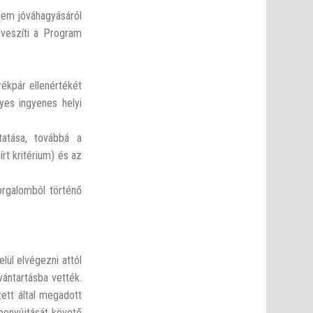
lem jóváhagyásáról
lveszíti a Program
ékpár ellenértékét
yes ingyenes helyi
atása, továbbá a
rt kritérium) és az
orgalomból történő
ül elvégezni attól
ántartásba vették.
ett által megadott
benyújtását követő