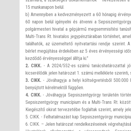
15 munkanapon belül.
b) Amennyiben a kedvezményezett a 60 hónapig érvényes 
60 napon belül igényelni és átvenni a Sepsiszentgyörgy 
polgármesteri hivatal a gépjármű megsemmisítési tanúsít
Multi-Trans Rt. hivatalos jegypénztáraiban történhet, a
találhatók, az üzemeltető nyitvatartási rendje szerint
bérlet megújítása érdekében az 5 éves érvényességi idősza
kezdődő érvényességgel állítja ki.”
2. CIKK.
- A 2024/552-es számú tanácshatározattal jó
kicserélődik jelen határozat 1. számú melléklete szerinti
3. CIKK.
- Jóváhagyja a helyi költségvetésből 500.000 l
benyújtott kérelmektől függően.
4. CIKK.
- Jóváhagyja Sepsiszentgyörgy területén történ
Sepsiszentgyörgy municípium és a Multi-Trans Rt. köz
Kiegészítő okirat tervezetébe foglaltak szerint, amely jel
5. CIKK. - Felhatalmazást kap Sepsiszentgyörgy municípiu
6. CIKK. – Jelen határozat rendelkezéseinek végrehajtás