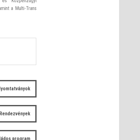
i és Közpénzügyi
mint a Multi-Trans
yomtatványok
Rendezvények
ládos program