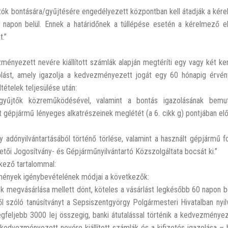
tók bontására/gyűjtésére engedélyezett központban kell átadják a kére
0 napon belül. Ennek a határidőnek a túllépése esetén a kérelmező e
t.”
ényezett nevére kiállított számlák alapján megtéríti egy vagy két ker
gazolást, amely igazolja a kedvezményezett jogát egy 60 hónapig érvén
tételek teljesülése után:
yűjtők közreműködésével, valamint a bontás igazolásának bemut
 gépjármű lényeges alkatrészeinek meglétét (a 6. cikk g) pontjában előí
 adónyilvántartásából történő törlése, valamint a használt gépjármű f
zetői Jogosítvány- és Gépjárműnyilvántartó Közszolgáltata bocsát ki.”
etkező tartalommal:
zmények igénybevételének módjai a következők:
megvásárlása mellett dönt, köteles a vásárlást legkésőbb 60 napon bel
 szóló tanúsítványt a Sepsiszentgyörgy Polgármesteri Hivatalban nyilv
gfeljebb 3000 lej összegig, banki átutalással történik a kedvezményez
dvezményezett nevére kiállított számlák és a kifizetés igazolása – 