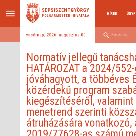
SEPSISZENTGYÖRGY
HÍREK
ÜGYF
POLGÁRMESTERI HIVATALA
vasárnap, 2026. augusztus 09.
Normatív jellegű tanács
HATÁROZAT a 2024/552-e
jóváhagyott, a többéves 
közérdekű program szabá
kiegészítéséről, valamint
menetrend szerinti közsz
átruházására vonatkozó, 
2019/77628-as számú me