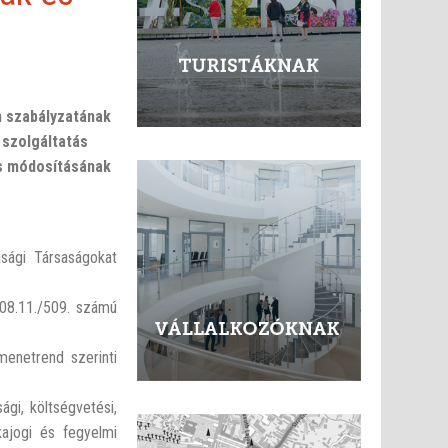
m szabályzatának
 szolgáltatás
s módosításának
sági Társaságokat
.08.11./509. számú
menetrend szerinti
gi, költségvetési,
kajogi és fegyelmi