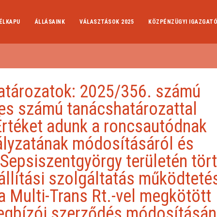
ÉLKAPU
ÁLLÁSAINK
VÁLASZTÁSOK 2025
KÖZPÉNZÜGYI IGAZGAT
határozatok: 2025/356. számú
s számú tanácshatározattal
Értéket adunk a roncsautódnak
lyzatának módosításáról és
 Sepsiszentgyörgy területén tör
állítási szolgáltatás működtet
a Multi-Trans Rt.-vel megkötött
gbízói szerződés módosításán