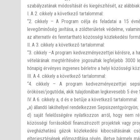
szabályzatának módosítását és kiegészítését, az alábbiak 
I. A 2. cikkely a következő tartalommal:
“2. cikkely – A Program célja és feladatai a 15 évné
levegőminőség javítása, a zöldterületek védelme, valami
az alternatív és fenntartható közösségi közlekedési form
II. A 3. cikkely a következő tartalommal:
“3. cikkely –A program kedvezményezettjei kérésre, a has
vételárának megtérítésére jogosultak legfeljebb 3000 l
hónapig érvényes ingyenes bérletre a helyi közösségi kö
III. A 4. cikkely a következő tartalommal:
“4. cikkely – A program kedvezményezettjei sepsis
örökösei/jogutódai, akik tulajdonában legkevesebb 5 éve
IV. A 6. cikkely a, d és e betűje a következő tartalommal:
„a) állandó lakóhellyel rendelkezzen Sepsiszentgyörgyön;
d) saját felelősségére nyilatkozzon arról, hogy nem r
közösségi forrásokból finanszírozott projektek vagy pr
üvegházhatású gázok közlekedési kibocsátásának cs
elterjesztésének előmozdítása révén, illetve bármely m