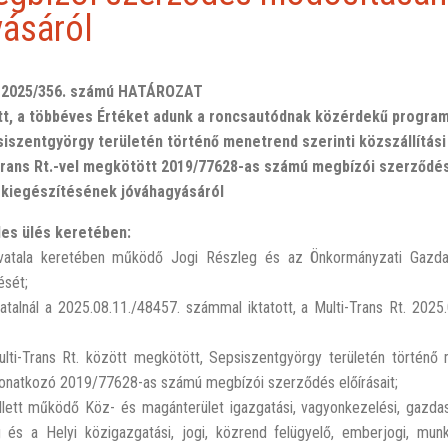
yásáról
2025/356. számú HATÁROZAT
tt, a többéves Értéket adunk a roncsautódnak közérdekű progra
iszentgyörgy területén történő menetrend szerinti közszállítási
Trans Rt.-vel megkötött 2019/77628-as számú megbízói szerződé
 kiegészítésének jóváhagyásáról
es ülés keretében:
ivatala keretében működő Jogi Részleg és az Önkormányzati Gazda
ését;
alnál a 2025.08.11./48457. számmal iktatott, a Multi-Trans Rt. 2025
i-Trans Rt. között megkötött, Sepsiszentgyörgy területén történő 
 vonatkozó 2019/77628-as számú megbízói szerződés előírásait;
ett működő Köz- és magánterület igazgatási, vagyonkezelési, gazdasá
 és a Helyi közigazgatási, jogi, közrend felügyelő, emberjogi, mun