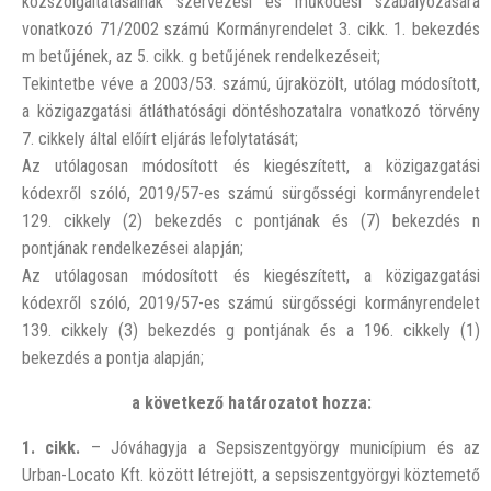
közszolgáltatásainak szervezési és működési szabályozására
vonatkozó 71/2002 számú Kormányrendelet 3. cikk. 1. bekezdés
m betűjének, az 5. cikk. g betűjének rendelkezéseit;
Tekintetbe véve a 2003/53. számú, újraközölt, utólag módosított,
a közigazgatási átláthatósági döntéshozatalra vonatkozó törvény
7. cikkely által előírt eljárás lefolytatását;
Az utólagosan módosított és kiegészített, a közigazgatási
kódexről szóló, 2019/57-es számú sürgősségi kormányrendelet
129. cikkely (2) bekezdés c pontjának és (7) bekezdés n
pontjának rendelkezései alapján;
Az utólagosan módosított és kiegészített, a közigazgatási
kódexről szóló, 2019/57-es számú sürgősségi kormányrendelet
139. cikkely (3) bekezdés g pontjának és a 196. cikkely (1)
bekezdés a pontja alapján;
a következő határozatot hozza:
1. cikk.
– Jóváhagyja a Sepsiszentgyörgy municípium és az
Urban-Locato Kft. között létrejött, a sepsiszentgyörgyi köztemető