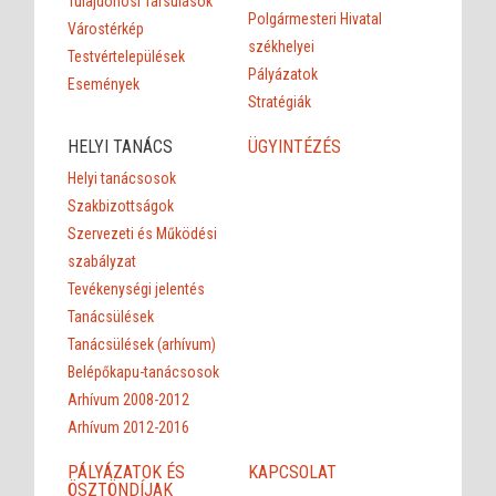
Tulajdonosi Társulások
Polgármesteri Hivatal
Várostérkép
székhelyei
Testvértelepülések
Pályázatok
Események
Stratégiák
HELYI TANÁCS
ÜGYINTÉZÉS
Helyi tanácsosok
Szakbizottságok
Szervezeti és Működési
szabályzat
Tevékenységi jelentés
Tanácsülések
Tanácsülések (arhívum)
Belépőkapu-tanácsosok
Arhívum 2008-2012
Arhívum 2012-2016
PÁLYÁZATOK ÉS
KAPCSOLAT
ÖSZTÖNDÍJAK