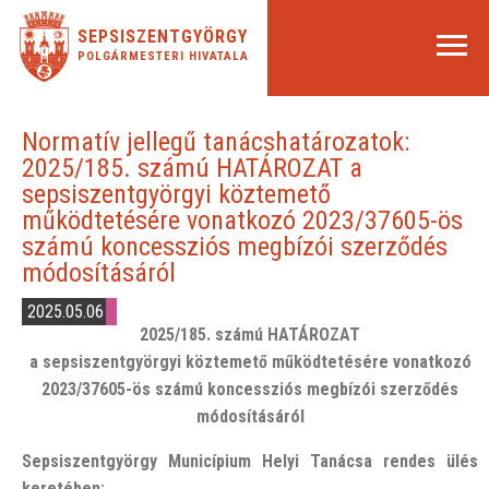
SEPSISZENTGYÖRGY
POLGÁRMESTERI HIVATALA
Normatív jellegű tanácshatározatok:
2025/185. számú HATÁROZAT a
sepsiszentgyörgyi köztemető
működtetésére vonatkozó 2023/37605-ös
számú koncessziós megbízói szerződés
módosításáról
2025.05.06
2025/185. számú HATÁROZAT
a sepsiszentgyörgyi köztemető működtetésére vonatkozó
2023/37605-ös számú koncessziós megbízói szerződés
módosításáról
Sepsiszentgyörgy Municípium Helyi Tanácsa rendes ülés
keretében;