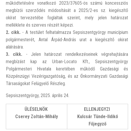
működtetésére vonatkozó 2023/37605-ös számú koncessziós
megbízói szerződés módosítását a 2025/2-es sz. kiegészítő
okírat tervezetébe foglaltak szerint, mely jelen határozat
melléklete és szerves részét képezi.
2. cikk.
- A testület felhatalmazza Sepsiszentgyörgy municípium
polgármesterét, Antal Árpád-András urat a kiegészítő okirat
aláírására.
3. cikk.
- Jelen határozat rendelkezéseinek végrehajtására
megbízást kap az Urban-Locato Kft., Sepsiszentgyörgy
Polgármesteri Hivatala keretében működő Gazdasági és
Közpénzügyi Vezérigazgatóság, és az Önkormányzati Gazdasági
Társaságokat Felügyelő Részleg.
Sepsiszentgyörgy, 2025. április 24.
ÜLÉSELNÖK
ELLENJEGYZI
Cserey Zoltán-Mihály
Kulcsár Tünde-Ildikó
Főjegyző