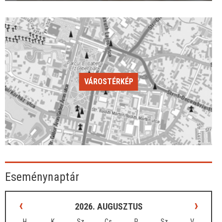
VÁROSTÉRKÉP
Eseménynaptár
‹
›
2026. AUGUSZTUS
H
K
Sz
Cs
P
Sz
V