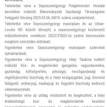
Tekintetbe véve a Sepsiszentgyörgy Polgármesteri Hivatala
keretében működő Önkormányzati Gazdasági Társaságokat
Felügyelő Részleg 2025.02.06./6819. számú szakjelentését;
Tekintetbe véve Sepsiszentgyörgy municípium és az Urban-
Locato Kft. között létrejött, a sepsiszentgyörgyi köztemető
működtetésére vonatkozó 2023/37605-ös számú koncessziós
megbízói szerződés előírásait;
Figyelembe véve Sepsiszentgyörgy municípium számviteli
nyilvántartását;
Figyelembe véve a Sepsiszentgyörgy Helyi Tanácsa mellett
működő Köz- és magánterület igazgatási, vagyonkezelési,
gazdasági, költségvetési, pénzügyi, mezőgazdasági és
régiófejlesztési bizottság és a Helyi közigazgatási, jogi, közrend
felügyelő, emberjogi, munkajogi és fegyelmi bizottság kedvező
véleményezését;
Figyelembe véve az utólag módosított és kiegészített, a helyi
érdekeltségű köz- és magánterületek kezelési