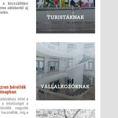
 a közszállítási
tve októbertől új
letén.
zren bérelték
 hónapban
biciklizni lehet a
 a lehetőséget a
biciklik nagyobb
 használták, míg a
.