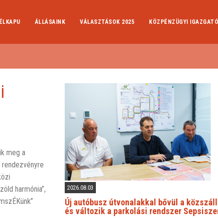
ÉLKAPU
ÁLLÁSAINK
VÁLASZTÁSOK 2025
KÖZPÉNZÜGYI IGAZGAT
i
ik meg a
s rendezvényre
közi
2026.08.03
zöld harmónia”,
romszÉKünk”
Új autóbusz útvonalakkal bővül a közszáll
és változik a parkolási rendszer Sepsisz