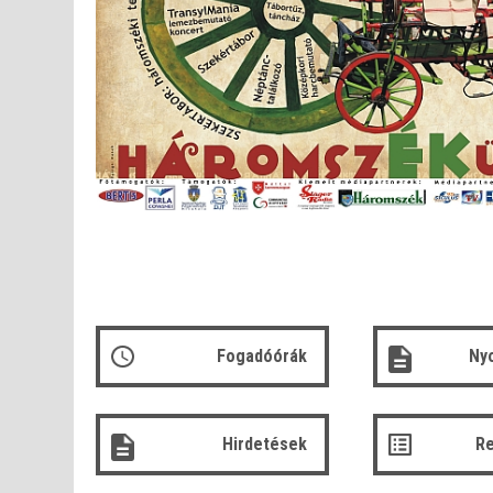
Fogadóórák
Ny
Hirdetések
R