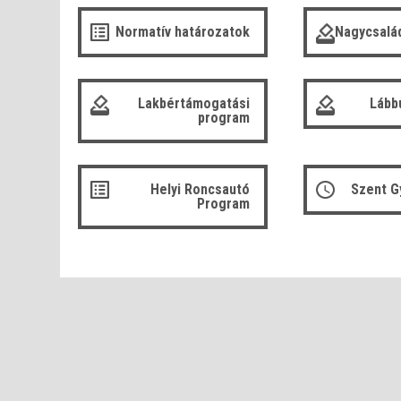
Normatív határozatok
Nagycsalá
Lakbértámogatási
Lább
program
Helyi Roncsautó
Szent G
Program