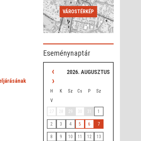
VÁROSTÉRKÉP
Eseménynaptár
‹
2026. AUGUSZTUS
›
 eljárásának
H
K
Sz
Cs
P
Sz
V
27
28
29
30
31
1
2
3
4
5
6
7
8
9
10
11
12
13