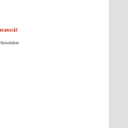
eranciát
elkövetőket