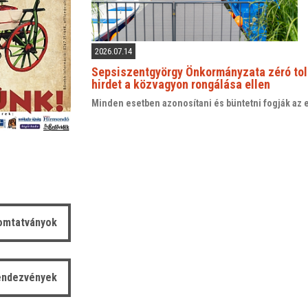
2026.07.14
Sepsiszentgyörgy Önkormányzata zéró tol
hirdet a közvagyon rongálása ellen
Minden esetben azonosítani és büntetni fogják az 
omtatványok
endezvények