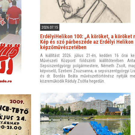
2026.07.15
ErdélyiHelikon 100: „A köröket, a köröket 
Kép és szó párbeszéde az Erdélyi Helikon
képzőművészetében
A kiállítást 2026. július 21-én, kedden 16 órai ke
Művészeti Központ földszinti kiállítóterében An
Sepsiszentgyörgy polgármestere, Németh Zsolt, mag
képviselő, Szebeni Zsuzsanna, a sepsiszentgyörgyi Lis
és dr. Bordás Beáta művészettörténész nyitják 
közreműködik Ráduly Zsófia hegedűn.