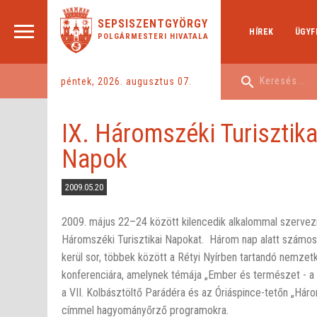
SEPSISZENTGYÖRGY
HÍREK
ÜGYF
POLGÁRMESTERI HIVATALA
péntek, 2026. augusztus 07.
IX. Háromszéki Turisztika
Napok
2009.05.20
2009. május 22–24 között kilencedik alkalommal szervez
Háromszéki Turisztikai Napokat. Három nap alatt számo
kerül sor, többek között a Rétyi Nyírben tartandó nemzet
konferenciára, amelynek témája „Ember és természet - a 
a VII. Kolbásztöltő Parádéra és az Óriáspince-tetőn „Há
címmel hagyományőrző programokra.