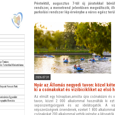
Péntektől, augusztus 7-től új járatokkal bővül
rendszer, a menetrend jelentősen megváltozik; ille
parkolási rendszer lép érvénybe a város egész terü
2026.07.31
Nyár az Állomás negyedi tavon: közel kéte
ki a csónakokat és vizibicikliket az első
Az elmúlt egy hónapban,amióta újra csónakázni és vizi
tavon, közel 2 000 alkalommal használták ki ezt
sepsiszentgyörgyiek és az idelátogatók. A vizi
népszerűségnek örvendenek, ezeket 1 800 alkalommal
csónakokat 200 alkalommal vették igénybe a látogatók