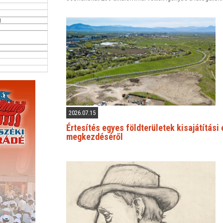
2026.07.15
Értesítés egyes földterületek kisajátítási
megkezdéséről