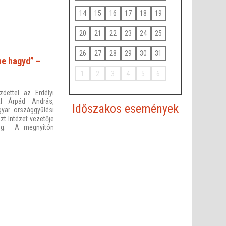
14
15
16
17
18
19
20
21
22
23
24
25
26
27
28
29
30
31
ne hagyd” –
1
2
3
4
5
6
zdettel az Erdélyi
tal Árpád András,
Időszakos események
yar országgyűlési
zt Intézet vezetője
meg. A megnyitón