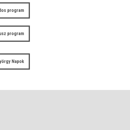
dos program
usz program
yörgy Napok