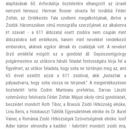
alapításának 60. évfordulója tiszteletére elhangzott az izraeli
nemzeti himnusz. Herman Rosner olvasta fel továbbá Féder
Zoltán, az Emlékezés Fala szellemi megalkotójának, illetve a
Zsidók Háromszéken című monográfia szerzőjének ez alkalomra
írt szavait - a 611 áldozatul esett zsidóra nem csupán mint
áldozatokra kell emlékezni, hanem mint nevekkel rendelkező
emberekre, akiknek egykor álmaik és családjuk volt. A neveket
őrző emlékfal mögött ez a gondolat áll. Sepsiszentgyörgy
polgármestere az utókorra háruló feladat fontosságára hívja fel a
figyelmet, az utókor feladata, hogy soha ne történjen meg az, ami
65 évvel ezelőtt azzal a 611 zsidóval, akik „kiutaztak a
pályaudvarra, hogy soha vissza ne térjenek.” A megemlékezésen
tiszteletét tette Codrin Munteanu prefektus, Darvas László
színművész felolvasta Féder Zoltán Májusi sikoly című gondolatait,
beszédet mondott Roth Tibor, a Brassói Zsidó Hitközség elnöke,
Liviu Beris, a Holokauszt Túlélők Egyesületének elnöke és Dr. Aurel
Vainer, a Romániai Zsidó Hitközségek Szövetségének elnöke. Iosif
Adler kántor elmondta a kaddist - halottért mondott zsidó ima,