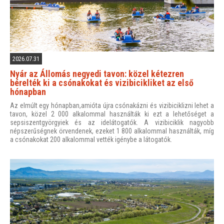
2026.07.31
Nyár az Állomás negyedi tavon: közel kétezren
bérelték ki a csónakokat és vizibicikliket az első
hónapban
Az elmúlt egy hónapban,amióta újra csónakázni és vizibiciklizni lehet a
tavon, közel 2 000 alkalommal használták ki ezt a lehetőséget a
sepsiszentgyörgyiek és az idelátogatók. A vizibiciklik nagyobb
népszerűségnek örvendenek, ezeket 1 800 alkalommal használták, míg
a csónakokat 200 alkalommal vették igénybe a látogatók.