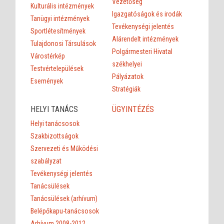
Vezetőség
Kulturális intézmények
Igazgatóságok és irodák
Tanügyi intézmények
Tevékenységi jelentés
Sportlétesítmények
Alárendelt intézmények
Tulajdonosi Társulások
Polgármesteri Hivatal
Várostérkép
székhelyei
Testvértelepülések
Pályázatok
Események
Stratégiák
HELYI TANÁCS
ÜGYINTÉZÉS
Helyi tanácsosok
Szakbizottságok
Szervezeti és Működési
szabályzat
Tevékenységi jelentés
Tanácsülések
Tanácsülések (arhívum)
Belépőkapu-tanácsosok
Arhívum 2008-2012