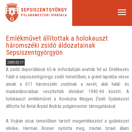
SEPSISZENTGYÖRGY
POLGÁRMESTERI HIVATALA
Emlékművet állítottak a holokauszt
háromszéki zsidó áldozatainak
Sepsiszentgyörgyön
2009.05.17
A zsidó deportálások 65-ik évfordulóján avatták fel az Emlékezés
Falát a sepsiszentgyörgyi zsidó temetőben, a gránit lapokba vésve
annak a 611 háromszéki zsidónak a nevét, akik halál- és
munkatáborokban veszítették életüket 1940-44 között. A
holokauszt emlékművet a Kovászna Megyei Zsidó Gyülekezet
állította fel Antal Árpád András polgármester támogatásával.
A Vojkán utcai temetőben tartott megemlékezést a gyülekezet
elnöke, Herman Rosner nyitotta meg, miután Izrael állam