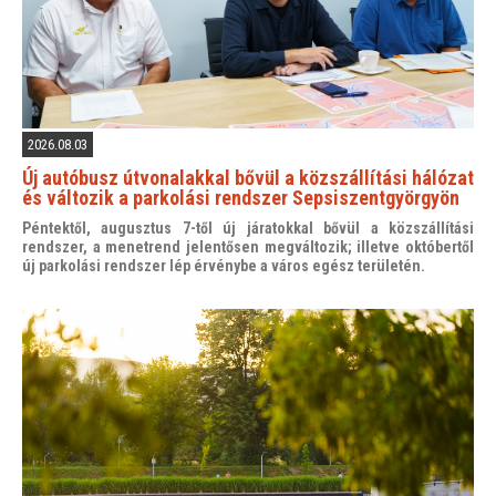
2026.08.03
Új autóbusz útvonalakkal bővül a közszállítási hálózat
és változik a parkolási rendszer Sepsiszentgyörgyön
Péntektől, augusztus 7-től új járatokkal bővül a közszállítási
rendszer, a menetrend jelentősen megváltozik; illetve októbertől
új parkolási rendszer lép érvénybe a város egész területén.