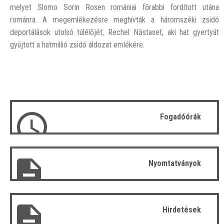
melyet Slomo Sorin Rosen romániai főrabbi fordított utána
románra. A megemlékezésre meghívták a háromszéki zsidó
deportálások utolsó túlélőjét, Rechel Năstaset, aki hat gyertyát
gyújtott a hatmillió zsidó áldozat emlékére.
Fogadóórák
Nyomtatványok
Hirdetések