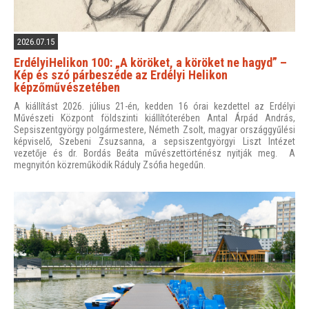
2026.07.15
ErdélyiHelikon 100: „A köröket, a köröket ne hagyd” –
Kép és szó párbeszéde az Erdélyi Helikon
képzőművészetében
A kiállítást 2026. július 21-én, kedden 16 órai kezdettel az Erdélyi
Művészeti Központ földszinti kiállítóterében Antal Árpád András,
Sepsiszentgyörgy polgármestere, Németh Zsolt, magyar országgyűlési
képviselő, Szebeni Zsuzsanna, a sepsiszentgyörgyi Liszt Intézet
vezetője és dr. Bordás Beáta művészettörténész nyitják meg. A
megnyitón közreműködik Ráduly Zsófia hegedűn.