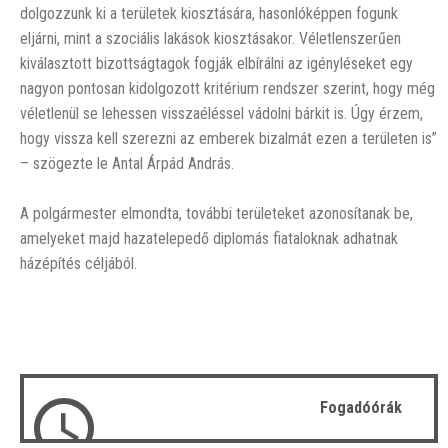
dolgozzunk ki a területek kiosztására, hasonlóképpen fogunk
eljárni, mint a szociális lakások kiosztásakor. Véletlenszerűen
kiválasztott bizottságtagok fogják elbírálni az igényléseket egy
nagyon pontosan kidolgozott kritérium rendszer szerint, hogy még
véletlenül se lehessen visszaéléssel vádolni bárkit is. Úgy érzem,
hogy vissza kell szerezni az emberek bizalmát ezen a területen is”
– szögezte le Antal Árpád András.
A polgármester elmondta, további területeket azonosítanak be,
amelyeket majd hazatelepedő diplomás fiataloknak adhatnak
házépítés céljából.
Fogadóórák