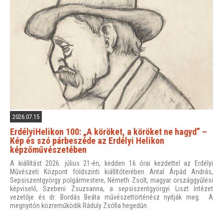
2026.07.15
ErdélyiHelikon 100: „A köröket, a köröket ne hagyd” –
Kép és szó párbeszéde az Erdélyi Helikon
képzőművészetében
A kiállítást 2026. július 21-én, kedden 16 órai kezdettel az Erdélyi
Művészeti Központ földszinti kiállítóterében Antal Árpád András,
Sepsiszentgyörgy polgármestere, Németh Zsolt, magyar országgyűlési
képviselő, Szebeni Zsuzsanna, a sepsiszentgyörgyi Liszt Intézet
vezetője és dr. Bordás Beáta művészettörténész nyitják meg. A
megnyitón közreműködik Ráduly Zsófia hegedűn.