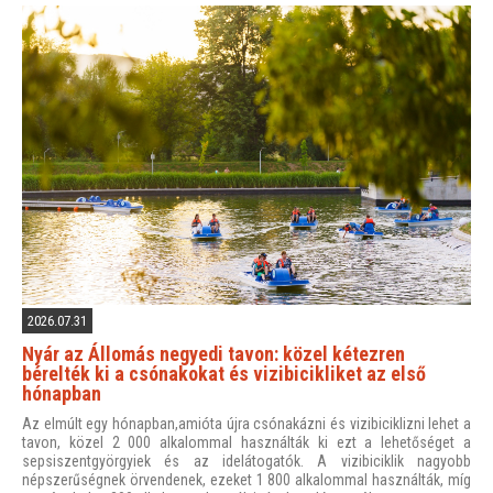
2026.07.31
Nyár az Állomás negyedi tavon: közel kétezren
bérelték ki a csónakokat és vizibicikliket az első
hónapban
Az elmúlt egy hónapban,amióta újra csónakázni és vizibiciklizni lehet a
tavon, közel 2 000 alkalommal használták ki ezt a lehetőséget a
sepsiszentgyörgyiek és az idelátogatók. A vizibiciklik nagyobb
népszerűségnek örvendenek, ezeket 1 800 alkalommal használták, míg