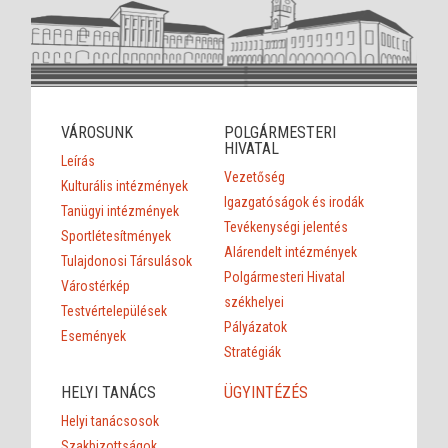
VÁROSUNK
POLGÁRMESTERI
HIVATAL
Leírás
Vezetőség
Kulturális intézmények
Igazgatóságok és irodák
Tanügyi intézmények
Tevékenységi jelentés
Sportlétesítmények
Alárendelt intézmények
Tulajdonosi Társulások
Polgármesteri Hivatal
Várostérkép
székhelyei
Testvértelepülések
Pályázatok
Események
Stratégiák
HELYI TANÁCS
ÜGYINTÉZÉS
Helyi tanácsosok
Szakbizottságok