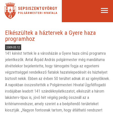
SEPSISZENTGYÖRGY
POLGÁRMESTERI HIVATALA
Elkészültek a háztervek a Gyere haza
programhoz
2009.05.12
141 kérést tettek le a városházán a Gyere haza című programra
jelentkezők. Antal Árpád András polgármester még mandátuma
átvételekor bejelentette, hogy támogatni fogja az egyetemi
végzettséggel rendelkező fiatalok hazatelepedését és házhelyet
biztosít nekik. Ebben az évben 50 terültet adnak át az igénylőknek.
A napokban összesítették a Polgármesteri Hivatal Ügyfélfogadó
irodájában leadott 141 szándéknyilatkozatot, elkészült a három
lakásterv-típus is, jövő hét végéig pedig összeáll az a
kritériumrendszer, amely szerint a a beépítendő területeket
kiosztják. „Nagyon fontosnak tartom, hogy átlátható rendszert