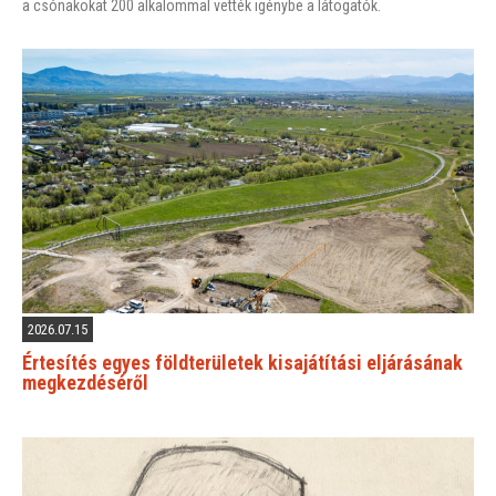
a csónakokat 200 alkalommal vették igénybe a látogatók.
2026.07.15
Értesítés egyes földterületek kisajátítási eljárásának
megkezdéséről