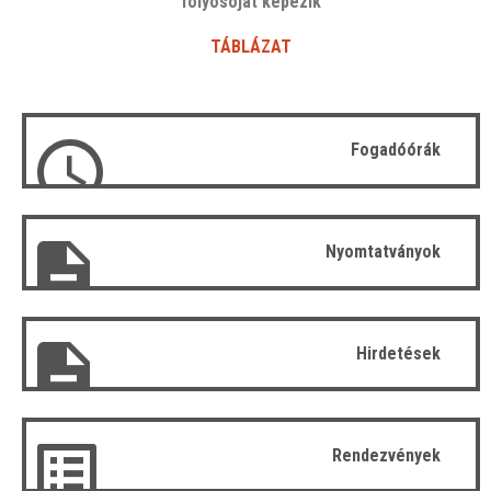
folyosóját képezik
TÁBLÁZAT
Fogadóórák
Nyomtatványok
Hirdetések
Rendezvények