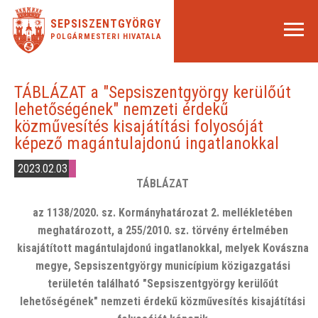
SEPSISZENTGYÖRGY
POLGÁRMESTERI HIVATALA
TÁBLÁZAT a "Sepsiszentgyörgy kerülőút
lehetőségének" nemzeti érdekű
közművesítés kisajátítási folyosóját
képező magántulajdonú ingatlanokkal
2023.02.03
TÁBLÁZAT
az 1138/2020. sz. Kormányhatározat 2. mellékletében
meghatározott, a 255/2010. sz. törvény értelmében
kisajátított magántulajdonú ingatlanokkal, melyek Kovászna
megye, Sepsiszentgyörgy municípium közigazgatási
területén található "Sepsiszentgyörgy kerülőút
lehetőségének" nemzeti érdekű közművesítés kisajátítási