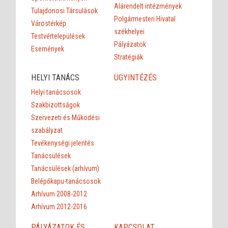
Alárendelt intézmények
Tulajdonosi Társulások
Polgármesteri Hivatal
Várostérkép
székhelyei
Testvértelepülések
Pályázatok
Események
Stratégiák
HELYI TANÁCS
ÜGYINTÉZÉS
Helyi tanácsosok
Szakbizottságok
Szervezeti és Működési
szabályzat
Tevékenységi jelentés
Tanácsülések
Tanácsülések (arhívum)
Belépőkapu-tanácsosok
Arhívum 2008-2012
Arhívum 2012-2016
PÁLYÁZATOK ÉS
KAPCSOLAT