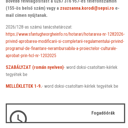
Bővebb felvilágosítást a 0267 316 957-es telefonszámon
(155-ös belső szám) vagy a
zsuzsanna.korodi@sepsi.ro
e-
mail címen nyújtanak.
2026/128-as számú tanácshatározat:
https://www.sfantugheorgheinfo.ro/hotarari/hotararea-nr-1282026-
privind-aprobarea-modificarii-si-completarii-regulamentului-privind-
programul-de-finantare-nerambursabila-a-proiectelor-culturale-
aprobat-prin-hcl-nr-1202025
SZABÁLYZAT (román nyelven)
- word doksi-csatoltam-kérlek
tegyétek be
MELLÉKLETEK 1-9.
- word doksi-csatoltam-kérlek tegyétek be
Fogadóórák