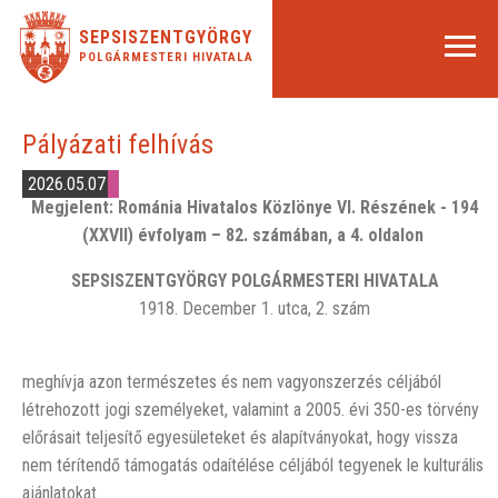
SEPSISZENTGYÖRGY
POLGÁRMESTERI HIVATALA
Pályázati felhívás
2026.05.07
Megjelent: Románia Hivatalos Közlönye VI. Részének - 194
(XXVII) évfolyam – 82. számában, a 4. oldalon
SEPSISZENTGYÖRGY POLGÁRMESTERI HIVATALA
1918. December 1. utca, 2. szám
meghívja azon természetes és nem vagyonszerzés céljából
létrehozott jogi személyeket, valamint a 2005. évi 350-es törvény
előrásait teljesítő egyesületeket és alapítványokat, hogy vissza
nem térítendő támogatás odaítélése céljából tegyenek le kulturális
ajánlatokat.