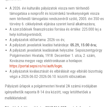
A 2026. évi kulturális pályázatok vissza nem térítendő
támogatása a nonprofit és közérdekű tevékenységek vissza
nem térítendő támogatási rendszeréről szóló, 2005. évi 350-es
törvény 6. cikkelyének eljárása szerint kerül alkalmazásra;
A szerződések finanszírozási forrása és értéke: 225.000 lej a
helyi költségvetésből;
A pályázatok időtartama: 2026-os év;
A pályázati javaslatok leadási határideje:
05.29, 15:00 óra;
A pályázati javaslatok leadásának helyszíne: Sepsiszentgyörgy
Polgármesteri Hivatala, 1918. December 1. utca, 2. szám,
Kovászna megye vagy elektronikusan a honlapon:
https://portal.sepsi.ro/ro/auth/login
;
A pályázatok kiválasztását és elbírálását egy elbíráló bizottság
végzi a 2026.06.02-2026.06.10. közötti időszakban.
Pályázati űrlapok a polgármesteri hivatal 2A számú irodájában
igényelhetők naponta 8-14 óra között, vagy letölthetőek a
mellékleteknél.