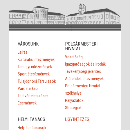
VÁROSUNK
POLGÁRMESTERI
HIVATAL
Leírás
Vezetőség
Kulturális intézmények
Igazgatóságok és irodák
Tanügyi intézmények
Tevékenységi jelentés
Sportlétesítmények
Alárendelt intézmények
Tulajdonosi Társulások
Polgármesteri Hivatal
Várostérkép
székhelyei
Testvértelepülések
Pályázatok
Események
Stratégiák
HELYI TANÁCS
ÜGYINTÉZÉS
Helyi tanácsosok