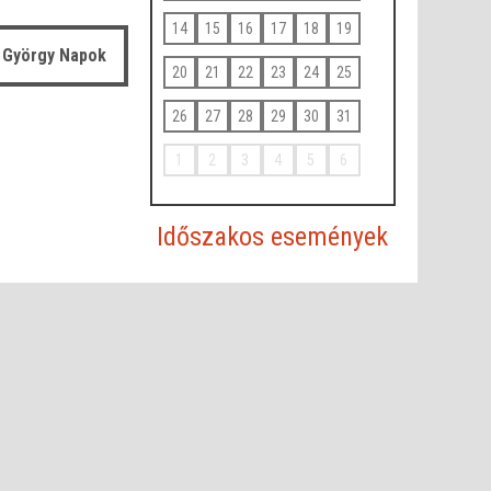
14
15
16
17
18
19
 György Napok
20
21
22
23
24
25
26
27
28
29
30
31
1
2
3
4
5
6
Időszakos események