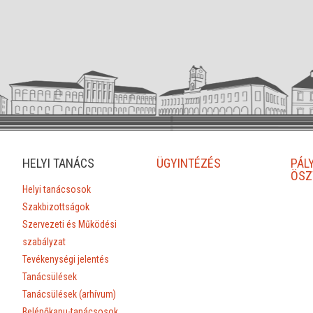
HELYI TANÁCS
ÜGYINTÉZÉS
PÁL
ÖSZ
Helyi tanácsosok
Szakbizottságok
Szervezeti és Működési
szabályzat
Tevékenységi jelentés
Tanácsülések
Tanácsülések (arhívum)
Belépőkapu-tanácsosok