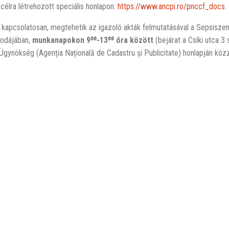
 célra létrehozott speciális honlapon:
https://www.ancpi.ro/pnccf_docs
.
 kapcsolatosan, megtehetik az igazoló akták felmutatásával a Sepsisze
rodájában,
munkanapokon 9⁰⁰-13⁰⁰ óra között
(bejárat a Csíki utca 3 
 Ügynökség (Agenția Națională de Cadastru și Publicitate) honlapján köz