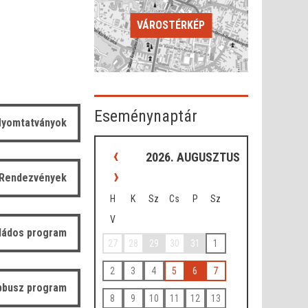
VÁROSTÉRKÉP
Eseménynaptár
yomtatványok
‹
2026. AUGUSZTUS
›
Rendezvények
H
K
Sz
Cs
P
Sz
V
ládos program
27
28
29
30
31
1
2
3
4
5
6
7
bbusz program
8
9
10
11
12
13