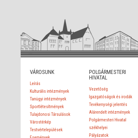
VÁROSUNK
POLGÁRMESTERI
HIVATAL
Leírás
Vezetőség
Kulturális intézmények
Igazgatóságok és irodák
Tanügyi intézmények
Tevékenységi jelentés
Sportlétesítmények
Alárendelt intézmények
Tulajdonosi Társulások
Polgármesteri Hivatal
Várostérkép
székhelyei
Testvértelepülések
Pályázatok
Események