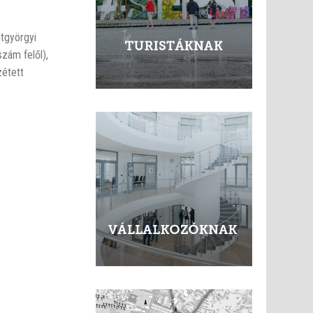
ntgyörgyi
szám felől),
zétett