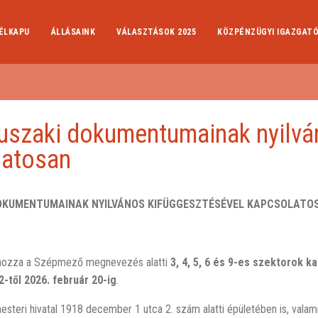
ÉLKAPU
ÁLLÁSAINK
VÁLASZTÁSOK 2025
KÖZPÉNZÜGYI IGAZGAT
uszaki dokumentumainak nyilv
latosan
OKUMENTUMAINAK NYILVÁNOS KIFÜGGESZTÉSÉVEL KAPCSOLATO
 hozza a Szépmező megnevezés alatti
3, 4, 5, 6
és 9-es szektorok
ka
2-t
ő
l 2026. február 20-ig
.
steri hivatal 1918 december 1 utca 2. szám alatti épületében is, valam