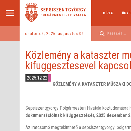
SEPSISZENTGYÖRGY
HÍREK
ÜGYF
POLGÁRMESTERI HIVATALA
csütörtök, 2026. augusztus 06.
Közlemény a kataszter m
kifuggesztesevel kapcso
2025.12.22
KÖZLEMÉNY A KATASZTER MŰSZAKI D
Sepsiszentgyörgy Polgármesteri Hivatala köztudomásra
dokumentációinak kifüggesztésé
t,
2025
december 2
Az iratcsomó megtekinthető a sepsiszentgyörgyi polgárme