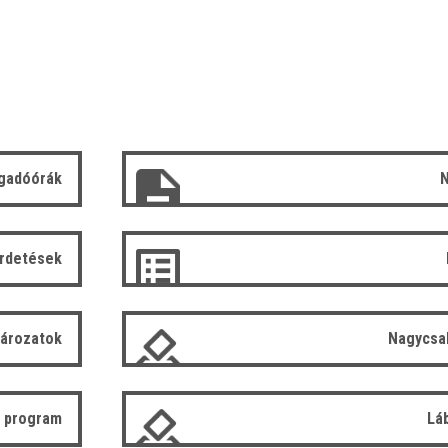
gadóórák
N
irdetések
tározatok
Nagycsa
 program
Lá