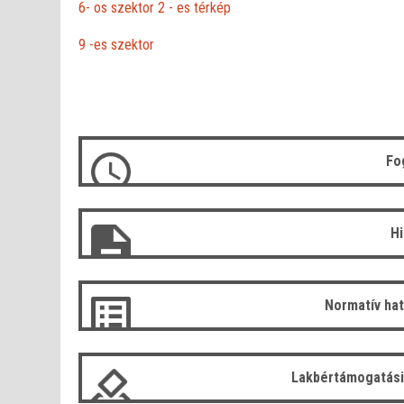
6- os szektor 2 - es térkép
9 -es szektor
Fo
H
Normatív ha
Lakbértámogatási