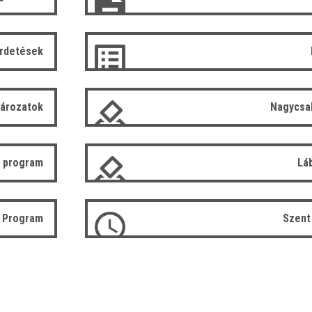
irdetések
tározatok
Nagycsa
 program
Lá
ó Program
Szent