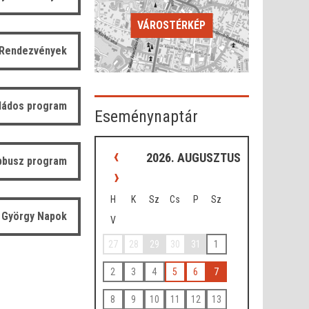
VÁROSTÉRKÉP
Rendezvények
ládos program
Eseménynaptár
‹
2026. AUGUSZTUS
bbusz program
›
H
K
Sz
Cs
P
Sz
 György Napok
V
27
28
29
30
31
1
2
3
4
5
6
7
8
9
10
11
12
13