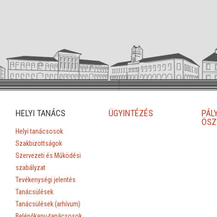
HELYI TANÁCS
ÜGYINTÉZÉS
PÁL
ÖSZ
Helyi tanácsosok
Szakbizottságok
Szervezeti és Működési
szabályzat
Tevékenységi jelentés
Tanácsülések
Tanácsülések (arhívum)
Belépőkapu-tanácsosok