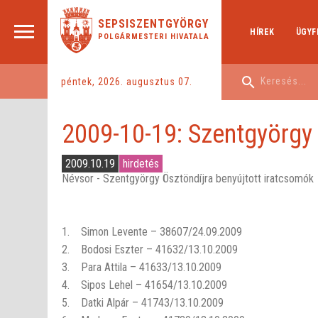
SEPSISZENTGYÖRGY
HÍREK
ÜGYF
POLGÁRMESTERI HIVATALA
péntek, 2026. augusztus 07.
2009-10-19: Szentgyörgy 
2009.10.19
hirdetés
Névsor - Szentgyörgy Ösztöndíjra benyújtott iratcsomók
1. Simon Levente – 38607/24.09.2009
2. Bodosi Eszter – 41632/13.10.2009
3. Para Attila – 41633/13.10.2009
4. Sipos Lehel – 41654/13.10.2009
5. Datki Alpár – 41743/13.10.2009