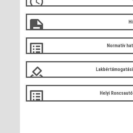
H
Normatív ha
Lakbértámogatási
Helyi Roncsaut