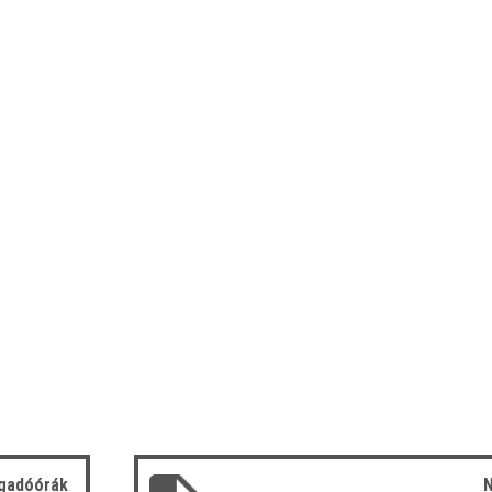
gadóórák
N