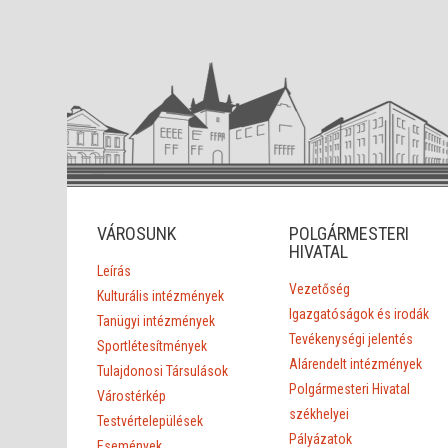
VÁROSUNK
POLGÁRMESTERI
HIVATAL
Leírás
Vezetőség
Kulturális intézmények
Igazgatóságok és irodák
Tanügyi intézmények
Tevékenységi jelentés
Sportlétesítmények
Alárendelt intézmények
Tulajdonosi Társulások
Polgármesteri Hivatal
Várostérkép
székhelyei
Testvértelepülések
Pályázatok
Események