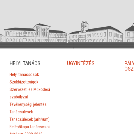
HELYI TANÁCS
ÜGYINTÉZÉS
PÁL
ÖSZ
Helyi tanácsosok
Szakbizottságok
Szervezeti és Működési
szabályzat
Tevékenységi jelentés
Tanácsülések
Tanácsülések (arhívum)
Belépőkapu-tanácsosok