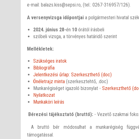
e-mail: balazs.kiss@sepsi.ro, (tel.: 0267-316957/126).
A versenyvizsga időpontjai
a polgármesteri hivatal szék
2024. június 28-
én
10
órától írásbeli
szóbeli vizsga, a törvényes határidő szerint
Mellékletek:
Szükséges iratok
Bibliográfia
Jelentkezési űrlap: Szerkeszthető (doc)
Önéletrajz minta
(szerkesztehtő, .doc)
Munkarégiséget igazoló bizonylat -
Szerkeszthető (do
Nyilatkozat
Munkaköri leírás
Bérezési tájékoztató (bruttó):
- Vezető szakmai fokoz
A bruttó bér módosulhat a munkarégiség függvén
támogatással.