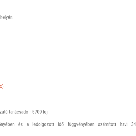
helyén:
c)
atú tanácsadó - 5709 lej
yében és a ledolgozott idő függvényében számított havi 34