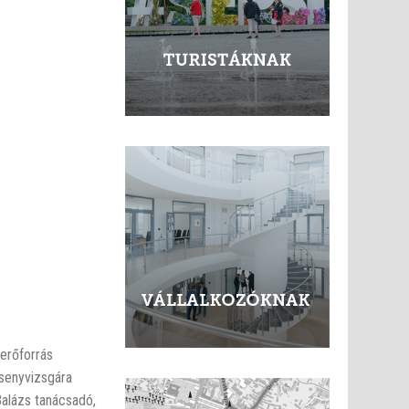
nerőforrás
rsenyvizsgára
Balázs tanácsadó,