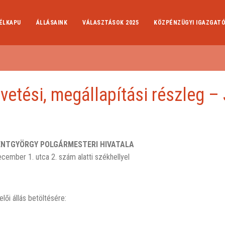
ÉLKAPU
ÁLLÁSAINK
VÁLASZTÁSOK 2025
KÖZPÉNZÜGYI IGAZGAT
vetési, megállapítási részleg –
ENTGYÖRGY POLGÁRMESTERI HIVATALA
cember 1. utca 2. szám alatti székhellyel
lői állás betöltésére: