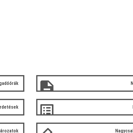
gadóórák
N
irdetések
tározatok
Nagycsa