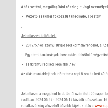
Adókivetési, megállapítási részleg – Jogi személye
Vezető
szakmai fokozat
ú
tanácsadó,
I osztály
Jelentkezési feltételek:
2019/57-es számú sürgősségi kormányrendelet, a Köziga
- Egyetemi tanulmányok, hosszutávu felsőfokú végzettség 
szakirányú régiség: legalább 7 év
Az állás munkaidejének időtartama napi 8 óra és heti 40 ó
Jelentkezni a megjelent hirdetéstől számított 20 napon be
irodában, 2024.05.27 - 2024.06.17 közötti időszakban, 16 
vonatkozó könyvészetről bővebb tájékoztatás a
www.sep