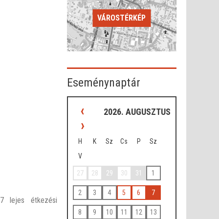
VÁROSTÉRKÉP
Eseménynaptár
‹
2026. AUGUSZTUS
›
H
K
Sz
Cs
P
Sz
V
27
28
29
30
31
1
2
3
4
5
6
7
7 lejes étkezési
8
9
10
11
12
13