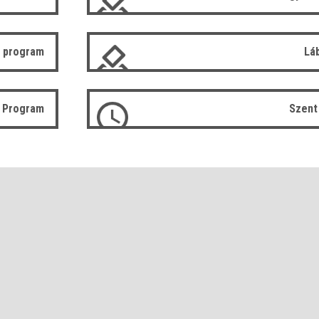
 program
Lá
ó Program
Szent