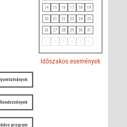
14
15
16
17
18
19
20
21
22
23
24
25
26
27
28
29
30
31
1
2
3
4
5
6
Időszakos események
yomtatványok
Rendezvények
ládos program