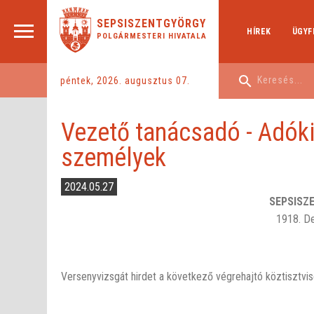
SEPSISZENTGYÖRGY
HÍREK
ÜGYF
POLGÁRMESTERI HIVATALA
péntek, 2026. augusztus 07.
Vezető tanácsadó - Adóki
személyek
2024.05.27
SEPSISZ
1918. De
Versenyvizsgát hirdet a következő végrehajtó köztisztvise