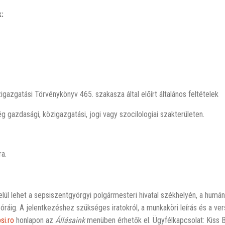
k
:
zgatási Törvénykönyv 465. szakasza által előírt általános feltételek
gazdasági, közigazgatási, jogi vagy szocilologiai szakterületen.
ra.
lül lehet a sepsiszentgyörgyi polgármesteri hivatal székhelyén, a humá
óráig. A jelentkezéshez szükséges iratokról, a munkaköri leírás és a ve
si.ro
honlapon az
Állásaink
menüben érhetők el. Ügyfélkapcsolat: Kiss 