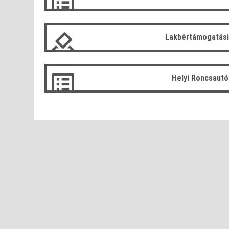
Lakbértámogatási
Helyi Roncsaut