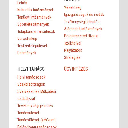
Leírás
Vezetőség
Kulturális intézmények
Igazgatóságok és irodák
Tanügyi intézmények
Tevékenységi jelentés
Sportlétesítmények
Alárendelt intézmények
Tulajdonosi Társulások
Polgármesteri Hivatal
Várostérkép
székhelyei
Testvértelepülések
Pályázatok
Események
Stratégiák
HELYI TANÁCS
ÜGYINTÉZÉS
Helyi tanácsosok
Szakbizottságok
Szervezeti és Működési
szabályzat
Tevékenységi jelentés
Tanácsülések
Tanácsülések (arhívum)
Belépőkapu-tanácsosok