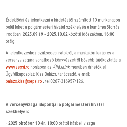
Érdeklődni és jelentkezni a hirdetéstől számított 10 munkanapon
belül lehet a polgármesteri hivatal székhelyén a humámerőforrás
irodában,
2025.09.19 - 2025.10.02
közötti időszakban,
16:00
óráig.
A jelentkezéshez szükséges iratokról, a munkaköri leírás és a
versenyvizsgára vonatkozó könyvészetről bővebb tájékoztatás a
www.sepsi.ro
honlapon az
Állásaink
menüben érhetők el.
Ügyfélkapcsolat: Kiss Balázs, tanácsadó, e-mail:
balazs.kiss@sepsi.ro
, tel.0267-316957/126.
A versenyvizsga
időpontjai
a polgármesteri hivatal
székhelyén:
-
2025 október 10
-én,
10:00
órától írásbeli vizsga