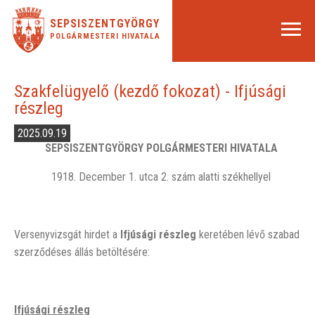
SEPSISZENTGYÖRGY
POLGÁRMESTERI HIVATALA
Szakfelügyelő (kezdő fokozat) - Ifjúsági
részleg
2025.09.19
SEPSISZENTGYÖRGY POLGÁRMESTERI HIVATALA
1918. December 1. utca 2. szám alatti székhellyel
Versenyvizsgát hirdet a
Ifjúsági részleg
keretében lévő szabad
szerződéses állás betöltésére:
Ifjúsági részleg