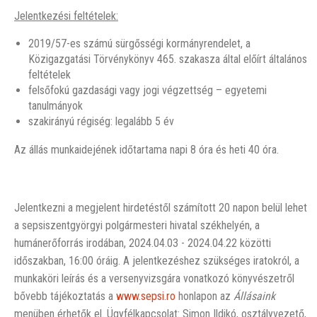
Jelentkezési feltételek:
2019/57-es számú sürgősségi kormányrendelet, a
Közigazgatási Törvénykönyv 465. szakasza által előírt általános
feltételek
felsőfokú gazdasági vagy jogi végzettség – egyetemi
tanulmányok
szakirányú régiség: legalább 5 év
Az állás munkaidejének időtartama napi 8 óra és heti 40 óra.
Jelentkezni a megjelent hirdetéstől számított 20 napon belül lehet
a sepsiszentgyörgyi polgármesteri hivatal székhelyén, a
humánerőforrás irodában, 2024.04.03 - 2024.04.22 közötti
időszakban, 16:00 óráig. A jelentkezéshez szükséges iratokról, a
munkaköri leírás és a versenyvizsgára vonatkozó könyvészetről
bővebb tájékoztatás a
www.sepsi.ro
honlapon az
Állásaink
menüben érhetők el. Ügyfélkapcsolat: Simon Ildikó, osztályvezető,