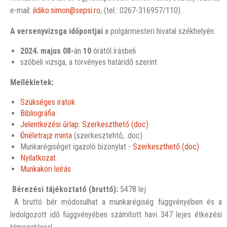
e-mail:
ildiko.simon@sepsi.ro
, (tel.: 0267-316957/110).
A versenyvizsga időpontjai
a polgármesteri hivatal székhelyén:
2024. majus 08-
án
10
órától írásbeli
szóbeli vizsga, a törvényes határidő szerint
Mellékletek:
Szükséges iratok
Bibliográfia
Jelentkezési űrlap: Szerkeszthető (doc)
Önéletrajz minta
(szerkesztehtő, .doc)
Munkarégiséget igazoló bizonylat -
Szerkeszthető (doc)
Nyilatkozat
Munkaköri leírás
Bérezési tájékoztató (bruttó):
5478 lej
A bruttó bér módosulhat a munkarégiség függvényében és a
ledolgozott idő függvényében számított havi 347 lejes étkezési