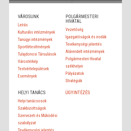
VÁROSUNK
POLGÁRMESTERI
HIVATAL
Leírás
Vezetőség
Kulturális intézmények
Igazgatóságok és irodák
Tanügyi intézmények
Tevékenységi jelentés
Sportlétesítmények
Alárendelt intézmények
Tulajdonosi Társulások
Polgármesteri Hivatal
Várostérkép
székhelyei
Testvértelepülések
Pályázatok
Események
Stratégiák
HELYI TANÁCS
ÜGYINTÉZÉS
Helyi tanácsosok
Szakbizottságok
Szervezeti és Működési
szabályzat
Tevékenységi jelentés