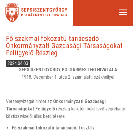
SEPSISZENTGYÖRGY
POLGÁRMESTERI HIVATALA
Fő szakmai fokozatú tanácsadó -
Önkormányzati Gazdasági Társaságokat
Felügyelő Részleg
2024.04.03
SEPSISZENTGYÖRGY POLGÁRMESTERI HIVATALA
1918. December 1. utca 2. szám alatti székhellyel
Versenyvizsgát hirdet az
Önkormányzati Gazdasági
Társaságokat Felügyelő
részleg keretén belül levő végrehajtó
köztisztviselői állás betöltésére:
Fő szakmai fokozat
ú
tanácsadó,
I osztály