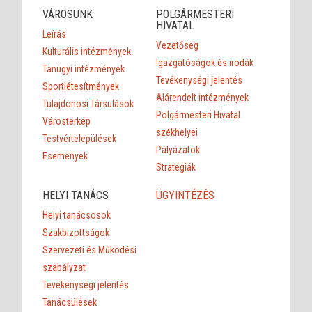
VÁROSUNK
POLGÁRMESTERI
HIVATAL
Leírás
Vezetőség
Kulturális intézmények
Igazgatóságok és irodák
Tanügyi intézmények
Tevékenységi jelentés
Sportlétesítmények
Alárendelt intézmények
Tulajdonosi Társulások
Polgármesteri Hivatal
Várostérkép
székhelyei
Testvértelepülések
Pályázatok
Események
Stratégiák
HELYI TANÁCS
ÜGYINTÉZÉS
Helyi tanácsosok
Szakbizottságok
Szervezeti és Működési
szabályzat
Tevékenységi jelentés
Tanácsülések